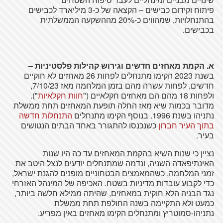
פיתוח וקידום כבישים – הקצאה של כ-3 מיליארד לכבישים
בהתנחלויות, שמהווים כ-20% מההשקעה הממשלתית
בכבישים.
א. הקמת מאחזים חדשים וגירוש קהילות פלסטיניות –
בשנת 2023 הקימו מתנחלים לפחות 26 מאחזים לא חוקיים
חדשים, לפחות עשרה מהם בזמן המלחמה מאז 7/10/23,
ולפחות 18 מהם הם מאחזים חקלאיים ("
חוות חקלאיות
").
מדובר בכמות שיא מאז החלה תופעת המאחזים תחת ממשלת
נתניהו בשנת 1996. בנוסף הקימו מתנחלים
התנחלות חדשה
בתוך העיר חברון
כשנכנסו להתגורר באחד הבתים הנטושים
בעיר.
נציין כי שנות השיא בהקמת המאחזים עד כה היו שנות
האינתיפאדה השניה, ונדמה שמתנחלים יודעים לנצל היטב את
זמני המלחמה, כשהמאמצים הבטחוניים מופנים להגנת ישראל,
כדי לקבוע עובדות מדיניות בשטח. האכיפה של המינהל האזרחי
נגד הבניה הלא חוקית במאחזים, שהיתה ממילא חלשה ביותר,
כמעט ולא התקיימה בשנה החולפת תחת ממשלת
נתניהו-סמוטריץ ומתנחלים הקימו מאחזים באין מפריע.