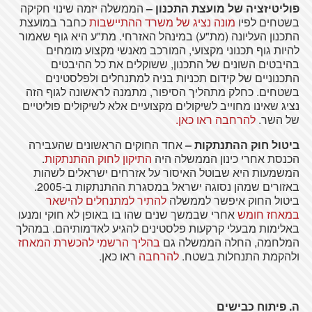
פוליטיזציה של מועצת התכנון –
הממשלה יזמה שינוי חקיקה
בשטחים לפיו
מונה נציג של משרד ההתיישבות
כחבר במועצת
התכנון העליונה (מת"ע) במינהל האזרחי. מת"ע היא גוף שאמור
להיות גוף תכנוני מקצועי, המורכב מאנשי מקצוע מומחים
בהיבטים השונים של התכנון, ששוקלים את כל ההיבטים
התכנוניים של קידום תכניות בניה למתנחלים ולפלסטינים
בשטחים. כחלק מתהליך הסיפור, מתמנה לראשונה לגוף הזה
נציג שאינו מחוייב לשיקולים מקצועיים אלא לשיקולים פוליטיים
של השר.
להרחבה ראו כאן.
ביטול חוק ההתנתקות –
אחד החוקים הראשונים שהעבירה
הכנסת אחרי כינון הממשלה היה
התיקון לחוק ההתנתקות
.
המשמעות היא שבוטל האיסור על אזרחים ישראלים לשהות
באזורים שמהן נסוגה ישראל במסגרת ההתנתקות ב-2005.
ביטול החוק איפשר לממשלה
להתיר למתנחלים להישאר
במאחז חומש
אחרי שבמשך שנים שהו בו באופן לא חוקי ומנעו
באלימות מבעלי קרקעות פלסטינים להגיע לאדמותיהם. במהלך
המלחמה, החלה הממשלה גם
בהליך הרשמי להכשרת המאחז
ולהקמת התנחלות בשטח.
להרחבה
ראו כאן.
ה. פיתוח כבישים