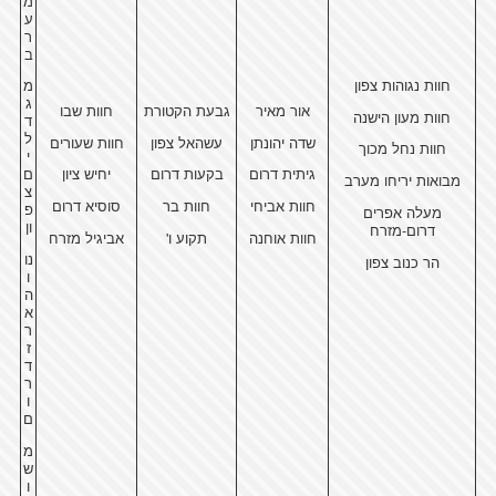
מ
ע
ר
ב
חוות נגוהות צפון
מ
ג
אור מאיר
גבעת הקטורת
חוות שבו
חוות מעון הישנה
ד
ל
שדה יהונתן
עשהאל צפון
חוות שעורים
חוות נחל מכוך
י
גיתית דרום
בקעות דרום
יחיש ציון
ם
מבואות יריחו מערב
צ
חוות אביחי
חוות בר
סוסיא דרום
פ
מעלה אפרים
ון
דרום-מזרח
חוות אוחנה
תקוע ו'
אביגיל מזרח
נו
הר כנוב צפון
ו
ה
א
ר
ז
ד
ר
ו
ם
מ
ש
ו