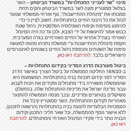
מינוי "שר לענייני התנחלויות" במשרד הביטחון
– השר
בצלאל סמוטריץ מונה לשר במשרד הביטחון והקים תחת
סמכותו את "מינהלת ההתיישבות", גוף אזרחי-ממשלתי שנועד
לנהל את כל היבטי החיים בהתנחלויות. חשוב לציין כי כדי
להימנע מסיפוח וקיפוח האוכלוסיה הפלסטינית, ניהול שטח
כבוש אמור להיעשות על ידי הצבא, ולכן עד כה היה המינהל
האזרחי בצה"ל אחראי על החיים האזרחיים בגדה המערבית.
הקמת מינהלת ההתיישבות ע"י ממשלת נתניהו מהווה למעשה
סיפוח של השטחים והכפפת ניהול החיים בשטחים לאינטרסיים
הישראליים בלבד.
להרחבה ראו כאן
.
ביטול מעורבות הדרג המדיני בקידום התנחלויות –
ב-18/6/23 החליטה הממשלה על ביטול הצורך באישור הדרג
המדיני לפני קידום תכניות בניה בהתנחלויות. המשמעות היא
שהממשלה משאירה בידי מתנחלים ופקידים את הכוח לקבוע
עבור מדינת ישראל את מדיניות ההתנחלות שלה, בהתעלם
משיקולים בטחוניים ומדיניים, ובכך מנסה הממשלה להתנער
מאחריות לקידום ההתנחלויות. השר סמוטריץ קיבל את
הסמכויות הבלעדיות להנעת בניה בהתנחלויות (הרשאה לתכנון),
ללא אישור נוסף מהממשלה, וכל שאר הליכי התכנון וקידום
הבניה נותר בידי פקידי המינהל האזרחי והמתנחלים.
להרחבה
ראו כאן
.