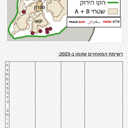
רשימת המאחזים שקמו ב-2023:
ח
וו
ת
מ
צ
פ
ה
ד
ני
ב
ת
י
ר