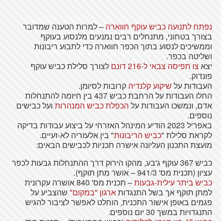
נפתח לתנועה כביש עוקף חווארה
– למרות הטענה שמדובר
בצורך בטחוני, מתנחלים רבים נמנעים מלנסוע בעוקף
וממשיכים לנסוע בתוך הכפר חווארה כדי לתבוע ריבונות
ושליטה בכפר.
יצא
צו תפיסה צבאי ל-216 דונם
לצורך סלילת כביש עוקף
פונדוק.
העבודות על
שיקוע קלנדיה
קרובות לסיומן.
החלו העבודות על הרחבת כביש 437 בין חיזמה להתנחלות
אדם, ונמשכו העבודות על
הכפלת כביש המנהרות
ועל כבישים
נוספים.
באפריל 2023 הודיע המינהל האזרחי על ביצוע עבודות בדיקה
לקראת סלילת "
כביש הריבונות
" בין אלעזריה לא-זעיים.
מועצת התכנון העליונה אישרה תכניות לכבישים הבאים:
כביש 367 עוקף ג'בע, מהקו הירוק דרך ההתנחלות גבעות לכפר
עציון (תכנית מס' 941/3 – אושר מתן תוקף).
כביש ביתר עילית-גבעות
– תכנית מס' 840 אושרה עקרונית
למתן תוקף אך בשל התנגדות
ארגון "במקום"
שהצביע על
פגמים באופן אישור התכנית, הוחלט לאפשר לציבור להגיש
התנגדויות במשך 30 יום נוספים.