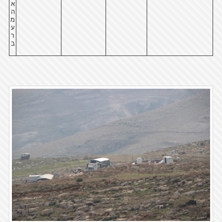
א
ה
מ
ע
ר
ב