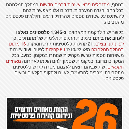
בנוסף,
מתנחלים פרצו עשרות דרכים חדשות
במהלך המלחמה
בכל רחבי הגדה המערבית. דרכים אלו מאפשרות להם
להשתלט על שטחים נוספים ולהרחיק רועים וחקלאים פלסטינים
מהסביבה.
בקשר ישיר להקמת המאחזים,
כ-1,345 פלסטינים נאלצו
לעזוב את ביתם
בעקבות התקפות אלימות של מתנחלים, כך
לפי נתוני בצלם
. 21 קהילות פלסטיניות גורשו ונעקרו,
16 מתוכן
במהלך המלחמה
מאז 7/10/23
ו-5 קהילות
לפניה, ועוד עשרות
משפחות נוספות גורשו מקהילות שנותרו במקומן. כמעט בכל
המקרים מדובר במקומות שסמוך להם הוקמו לאחרונה
מאחזים
חקלאיים
, שתושביהם רואים לעצמם מטרה לגרש פלסטינים
מהסביבה ומרבים להתעמת, לאיים ולתקוף חקלאים ורועים
פלסטינים.