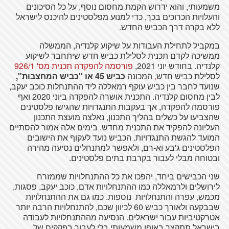
משמעותי, והוא ידרוש הקמת מחסום נוסף, על כל הסיכונים
והעלויות הכרוכים בכך, כדי למנוע מפלסטינים להיכנס לישראל
ללא בקרה דרך הכביש החדש.
במקביל לתחילת העבודות על שיקוע קלנדיה, הממשלה
ממשיכה לקדם תכנית לסלילת כביש חדש שיתחבר לשיקוע
קלנדיה. בחודש יוני 2021,
פורסמה להפקדה תכנית מס' 926/1
לסלילת כביש חדש
,
המכונה
כביש 45 או "כביש המחצבות",
שנועד לחבר בין כביש עוקף רמאללה ליד ההתנחלות כוכב יעקב,
לבין מחסום קלנדיה. התכנית אושרה להפקדה ביוני 2020 ואף
פורסמה להפקדה, אך בעקבות התנגדויות שהגישו פלסטינים
שהצביעו על כשלים בהליך התכנון, נאלצה מועצת התכנון
העליונה להפקיד את התכנית מחדש. בימים אלה אמור להסתיים
המועד להגשת התנגדויות. הכביש נועד לעקוף את הישובים
הפלסטינים ג'בע וא-רם, ולאפשר למתנחלים נסיעה מהירה
ובטוחה מבלי לעבור בקרבת בתים פלסטינים.
שני הכבישים ביחד, יהפכו את כל ההתנחלויות שממזרח
לירושלים ולרמאללה כמו ההתנחלויות אדם, כוכב יעקב, פסגות,
מכמש, עפרה והתנחלויות נוספות. כמו גם את ההתנחלויות
שבבקעה ולאורך כביש 60 לכיוון שכם, להתנחלויות הרבה יותר
אטרקטיביות עבור ישראלים. הנסיעה מההתנחלויות לעבודה
בישראל תתקצר באופן משמעותי בלי לעבור בפקקים של