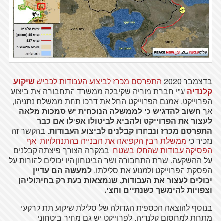
בדצמבר 2020
התפרסם מכרז לביצוע העבודות לכביש
שיקוע
קלנדיה
ע"י חברת מוריה שקיבלה ממשרד התחבורה את ביצוע
הפרוייקט. אמנם הפרוייקט החל את דרכו תחת ממשלת נתניהו,
אך
חשוב להדגיש כי לממשלה הנוכחית יש סמכות מלאה
לעצור את הפרוייקט ולהביא לביטולו אפילו אם כבר
התפרסם מכרז ונבחרו קבלנים לביצוע העבודות
. בהקשר זה
נזכיר כי
ממשלת רבין הקפיאה את הבנייה בהתנחלויות ואף
הפסיקה עבודות שהחלו בשטח
ובמקרה הצורך פיצתה קבלנים
על ההשקעה. שרת התחבורה ושר הביטחון היו יכולים להורות על
הפסקת הפרוייקט ולמנוע את סלילתו.
למעשה הם עדיין
יכולים לעצור את העבודות, שנמצאות כעת רק בחיתוליהן
וצפויות להימשך כשנתיים וחצי.
בנוסף להוצאה הכספית הגדולה של סלילת שיקוע תת קרקעי
מתחת למחסום קלנדיה, לפרוייקט יש גם מחיר ביטחוני