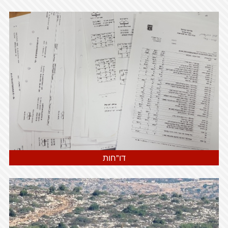
דו"חות