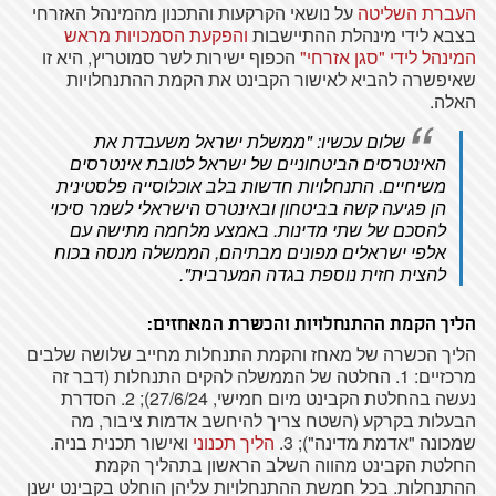
העברת השליטה
על נושאי הקרקעות והתכנון מהמינהל האזרחי
בצבא לידי מינהלת ההתיישבות
והפקעת הסמכויות מראש
המינהל לידי "סגן אזרחי"
הכפוף ישירות לשר סמוטריץ, היא זו
שאיפשרה להביא לאישור הקבינט את הקמת ההתנחלויות
האלה.
שלום עכשיו: "ממשלת ישראל משעבדת את
האינטרסים הביטחוניים של ישראל לטובת אינטרסים
משיחיים. התנחלויות חדשות בלב אוכלוסייה פלסטינית
הן פגיעה קשה בביטחון ובאינטרס הישראלי לשמר סיכוי
להסכם של שתי מדינות. באמצע מלחמה מתישה עם
אלפי ישראלים מפונים מבתיהם, הממשלה מנסה בכוח
להצית חזית נוספת בגדה המערבית".
הליך הקמת ההתנחלויות והכשרת המאחזים:
הליך הכשרה של מאחז והקמת התנחלות מחייב שלושה שלבים
מרכזיים: 1. החלטה של הממשלה להקים התנחלות (דבר זה
נעשה בהחלטת הקבינט מיום חמישי, 27/6/24); 2. הסדרת
הבעלות בקרקע (השטח צריך להיחשב אדמות ציבור, מה
שמכונה "אדמת מדינה"); 3.
הליך תכנוני
ואישור תכנית בניה.
החלטת הקבינט מהווה השלב הראשון בתהליך הקמת
ההתנחלות. בכל חמשת ההתנחלויות עליהן הוחלט בקבינט ישנן