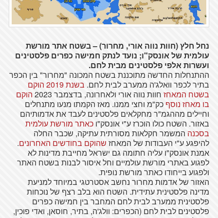
נחל חלץ (חוות נווה אורי, מחרור) – בשטח אתר מורשת
עולמית של אונסק"ו; נועד לנתק חמישה כפרים פלסטינים
ועשרות אלפי פלסטינים מבית לחם.
ההתנחלות החדשה מתוכננת בשטח המכונה "מחרור" בין הכפר
בתיר לכפר וואלג'ה ממערב לבית לחם.
בשנת 2019 הוקם
בשטח המאחז
חוות נווה אורי ולאחרונה, בדצמבר 2023
הוקם
בו מאחז נוסף
כק"מ וחצי ממנו. מאז הקמתו מנעו מתנחלים
וחיילים מההגמ"ר מחקלאים פלסטינים לעבד את אדמותיהם
באזור. השטח כולו הוכרז ע"י אונסק"ו
כאתר מורשת עולמית
בסכנה
המשמר חקלאות מסורתית עתיקה, שכבר החלה
להיפגע ע"י העבודות של המאחז
שהוקם בחודשים האחרונים
.
אמנת אונסק"ו עליה חתומה גם ישראל מחייבת מדינות לא
לפגוע באתרי מורשת עולמיים וחל איסור לבנות בשטח האתר
ולפגוע בייחודו כאתר מורשת נופית.
האזור של אדמות מחרור נחשב אסטרטגי במיוחד למניעת
מדינה פלסטינית עתידית. השטח הוא בלב רצף של נוכחות
פלסטינית ממערב לבית לחם המחבר בין חמישה כפרים
פלסטינים לבית לחם (הכפרים: וולג'ה, בתיר, חוסאן, ואדי פוכין,