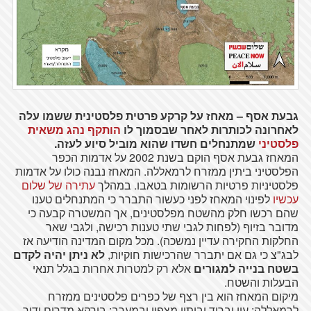
גבעת אסף – מאחז על קרקע פרטית פלסטינית ששמו עלה
לאחרונה לכותרות לאחר שבסמוך לו
הותקף נהג משאית
פלסטיני
שמתנחלים חשדו שהוא מוביל סיוע לעזה.
המאחז גבעת אסף הוקם בשנת 2002 על אדמות הכפר
הפלסטיני ביתין ממזרח לרמאללה. המאחז נבנה כולו על אדמות
פלסטיניות פרטיות הרשומות בטאבו. במהלך
עתירה של שלום
עכשיו
לפינוי המאחז לפני כעשור התברר כי המתנחלים טענו
שהם רכשו חלק מהשטח מפלסטינים, אך המשטרה קבעה כי
מדובר בזיוף (לפחות לגבי שתי טענות רכישה, ולגבי שאר
החלקות החקירה עדיין נמשכה). מכל מקום המדינה הודיעה אז
לבג"צ כי גם אם יתברר שהרכישות חוקיות,
לא ניתן יהיה לקדם
בשטח בנייה למגורים
אלא רק למטרות אחרות בגלל תנאי
הבעלות והשטח.
מיקום המאחז הוא בין רצף של כפרים פלסטינים ממזרח
לרמאללה: עין יברוד וביתין מצפון ובמערב; בורקא מדרום ודיר