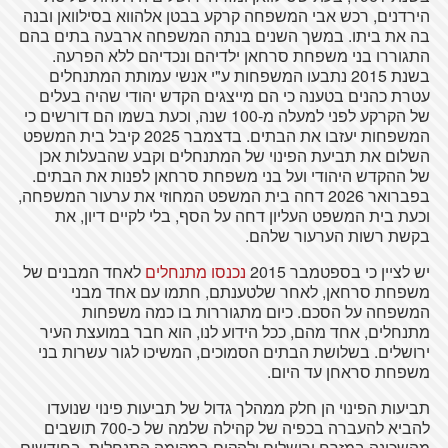
הירדנים, רכש אבי המשפחה קרקע בבטן אלהווא בסילוואן ובנה
בה את ביתו. במשך השנים בנתה המשפחה ארבעה בתים בהם
התגוררו בני משפחת סרחאן ילדיהם ונכדיהם ללא הפרעה.
בשנת 2015 נתבעו המשפחות ע"י אנשי עמותת המתנחלים
עטרת כהנים בטענה כי הם מייצגים הקדש יהודי שהיה בעלים
של הקרקע לפני למעלה מ-100 שנה, וכעת בשמו הם דורשים כי
המשפחות יעזבו את הבתים. בדצמבר 2025 קיבל בית המשפט
השלום את תביעת הפינוי של המתנחלים וקבע שהבעלות אכן
של ההקדש היהודי ועל בני משפחת סרחאן לפנות את הבתים.
בפברואר 2026 דחה בית המשפט המחוזי את ערעור המשפחה,
וכעת בית המשפט העליון דחה על הסף, בלי לקיים דיון, את
בקשת רשות הערעור שלהם.
יש לציין כי בספטמבר 2015
נכנסו מתנחלים
לאחד המבנים של
משפחת סרחאן, לאחר שלטענתם, חתמו עם אחד מבני
המשפחה על הסכם. כיום מתגוררות בו כמה משפחות
מתנחלים, אחד מהם, ככל הידוע לנו, הוא חבר במועצת העיר
ירושלים. בשלושת הבתים הסמוכים, המשיכו לגור עשרות בני
משפחת סראחן עד היום.
תביעות הפינוי הן חלק ממהלך גדול של תביעות פינוי שנועדו
להביא להעברה בכפיה של קהילה שלמה של כ-700 תושבים
מהשכונה במזרח ירושלים ולהקים במקומה התנחלות. בחודשים