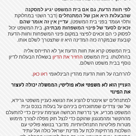
לפי חוות הדעת, גם אם בית המשפט יגיע למסקנה
שהבעלות היא אכן של המתנחלים
(דבר השנוי במחלוקת
ותלוי ועומד בפני בית המשפט),
עדיין אין זה אומר שהם
זכאים לסעד של פינוי המשפחות מבתיהן.
בית המשפט יכול
לפסוק כי הם זכאים לפיצוי במקום פינוי המשפחות וחוות-הדעת
קובעת שבמקרה כזה המדינה היא זו שתצטרך לשלם אותו.
בית המשפט קרא את חוות הדעת אך לא התייחס אליה
בהחלטתו. בית המשפט
החזיר את הדיון
בשאלת הבעלות לדיון
נוסף בבית משפט השלום.
להרחבה על חוות הדעת מהדין הבינלאומי
ראו כאן
.
העניין הוא לא משפטי אלא פוליטי; הממשלה יכולה לעצור
את הפינוי
למתנחלים יש אינטרס להציג את הנושא כעניין משפטי גרידא,
של שני צדדים שמתווכחים ביניהם על בעלות בנכס ובית
המשפט מכריע. אך נדרשת הכחשה ועצימת עיניים כדי להתעלם
מההקשר ומהמנגנון שהוקם כדי לנצל חוק מפלה לצורך מימוש
מטרות פוליטיות התנחלויותיות. מדובר בנושא פוליטי עם
השלכות מרחיקות לכת על מדינת ישראל כולה ועל עתיד