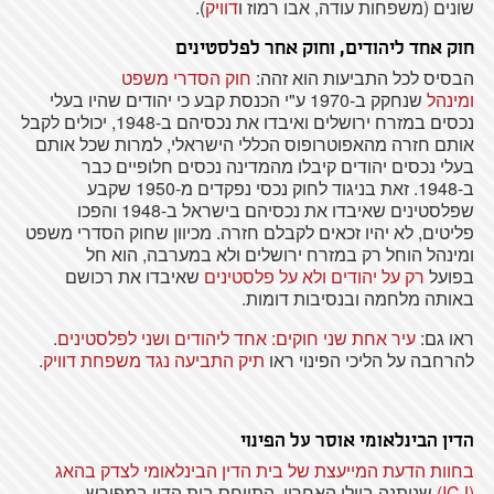
שונים (משפחות עודה, אבו רמוז ו
דוויק
).
חוק אחד ליהודים, וחוק אחר לפלסטינים
הבסיס לכל התביעות הוא זהה:
חוק הסדרי משפט
ומינהל
שנחקק ב-1970 ע"י הכנסת קבע כי יהודים שהיו בעלי
נכסים במזרח ירושלים ואיבדו את נכסיהם ב-1948, יכולים לקבל
אותם חזרה מהאפוטרופוס הכללי הישראלי, למרות שכל אותם
בעלי נכסים יהודים קיבלו מהמדינה נכסים חלופיים כבר
ב-1948. זאת בניגוד לחוק נכסי נפקדים מ-1950 שקבע
שפלסטינים שאיבדו את נכסיהם בישראל ב-1948 והפכו
פליטים, לא יהיו זכאים לקבלם חזרה. מכיוון שחוק הסדרי משפט
ומינהל הוחל רק במזרח ירושלים ולא במערבה, הוא חל
בפועל
רק על יהודים ולא על פלסטינים
שאיבדו את רכושם
באותה מלחמה ובנסיבות דומות.
ראו גם:
עיר אחת שני חוקים: אחד ליהודים ושני לפלסטינים
.
להרחבה על הליכי הפינוי ראו
תיק התביעה נגד משפחת דוויק
.
הדין הבינלאומי אוסר על הפינוי
בחוות הדעת המייעצת של בית הדין הבינלאומי לצדק בהאג
(ICJ)
שניתנה ביולי האחרון, התייחס בית הדין במפורש