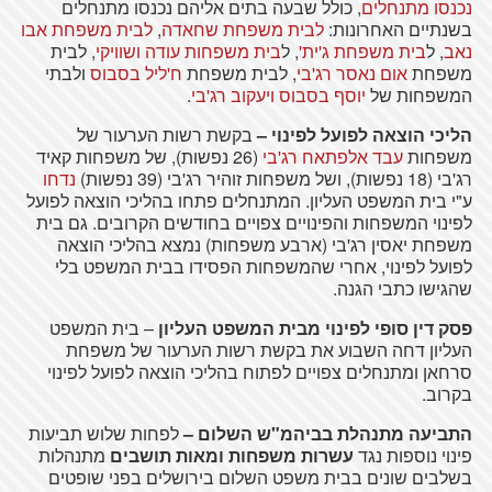
נכנסו מתנחלים
, כולל שבעה בתים אליהם נכנסו מתנחלים
בשנתיים האחרונות:
לבית משפחת שחאדה
,
לבית משפחת אבו
נאב
, ל
בית משפחת ג'ית'
, ל
בית משפחות עודה ושוויקי
, לבית
משפחת
אום נאסר רג'בי
, לבית משפחת
ח'ליל בסבוס
ולבתי
המשפחות של
יוסף בסבוס ויעקוב רג'בי
.
הליכי הוצאה לפועל לפינוי –
בקשת רשות הערעור של
משפחות
עבד אלפתאח רג'בי
(26 נפשות), של משפחות קאיד
רג'בי (18 נפשות), ושל משפחות זוהיר רג'בי (39 נפשות)
נדחו
ע"י בית המשפט העליון. המתנחלים פתחו בהליכי הוצאה לפועל
לפינוי המשפחות והפינויים צפויים בחודשים הקרובים. גם בית
משפחת יאסין רג'בי (ארבע משפחות) נמצא בהליכי הוצאה
לפועל לפינוי, אחרי שהמשפחות הפסידו בבית המשפט בלי
שהגישו כתבי הגנה.
פסק דין סופי לפינוי מבית המשפט העליון
– בית המשפט
העליון דחה השבוע את בקשת רשות הערעור של משפחת
סרחאן ומתנחלים צפויים לפתוח בהליכי הוצאה לפועל לפינוי
בקרוב.
התביעה מתנהלת בביהמ"ש השלום –
לפחות שלוש תביעות
פינוי נוספות נגד
עשרות משפחות ומאות תושבים
מתנהלות
בשלבים שונים בבית משפט השלום בירושלים בפני שופטים