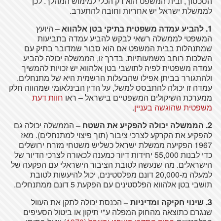
הסכסוך, ובית המשפט הוא רק הכלי למימוש המהלך. לכן
לממשלת ישראל יש אחריות וחובה להתערב.
1. להביע עמדה משפטית בתיקי בטן אלהווא
– היועץ
המשפטי לממשלה רשאי לבקש להביע עמדה בתביעות
שמתנהלות בבית המשפט אם הוא סבור שמדובר בתיק עם
השלכות רוחב משמעותיות. בדרך זו, הממשלה יכולה להביע
עמדה משפטית לפיה לתושבי בטן אלהווא יש זכויות להמשיך
ולהתגורר בביתן אפילו שהבעלות הרשמית היא של מתנחלים.
עמדה זו יכולה להתבסס למשל, על הדין הבינלאומי שמהווה חלק
ממערכת השיקולים המשפטיים בישראל – ראו
חוות דעת
משפטית שהוגשה בעניין
.
2. הממשלה יכולה להפקיע את השטח
–
הממשלה יכולה גם
להפקיע את הקרקע לצרכי ציבור (תוך פיצוי למתנחלים). מאז
1967 הפקיעה ממשלת ישראל כשליש משטחי מזרח ירושלים
כדי לבנות 55,000 יחידות דיור כמענה לכאורה לצרכי הדיור של
הישראלים. מה שנעשה לטובת הציבור הישראלי עם הפקעה של
למעלה מ-20,000 דונם מפלסטינים, יכול להיעשות לטובת
תושבי בטן אלהווא הפלסטינים עם הפקעת 5 דונם ממתנחלים.
3. שינוי חקיקה ומדיניות
–
הכנסת יכולה לתקן את העוול
שנגרם כתוצאה מהחוק המפלה ע"י תיקון או ביטול הסעיפים