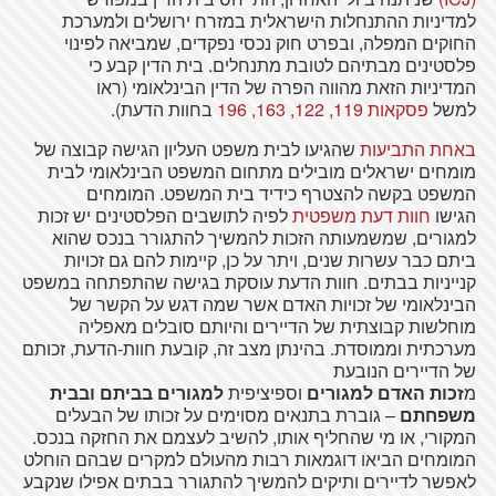
למדיניות ההתנחלות הישראלית במזרח ירושלים ולמערכת
החוקים המפלה, ובפרט חוק נכסי נפקדים, שמביאה לפינוי
פלסטינים מבתיהם לטובת מתנחלים. בית הדין קבע כי
המדיניות הזאת מהווה הפרה של הדין הבינלאומי (ראו
למשל
פסקאות 119, 122, 163, 196
בחוות הדעת).
באחת התביעות
שהגיעו לבית משפט העליון הגישה קבוצה של
מומחים ישראלים מובילים מתחום המשפט הבינלאומי לבית
המשפט בקשה להצטרף כידיד בית המשפט. המומחים
הגישו
חוות דעת משפטית
לפיה לתושבים הפלסטינים יש זכות
למגורים, שמשמעותה הזכות להמשיך להתגורר בנכס שהוא
ביתם כבר עשרות שנים, ויתר על כן, קיימות להם גם זכויות
קנייניות בבתים. חוות הדעת עוסקת בגישה שהתפתחה במשפט
הבינלאומי של זכויות האדם אשר שמה דגש על הקשר של
מוחלשות קבוצתית של הדיירים והיותם סובלים מאפליה
מערכתית וממוסדת. בהינתן מצב זה, קובעת חוות-הדעת, זכותם
של הדיירים הנובעת
מ
זכות
האדם
למגורים
וספיציפית
למגורים
בביתם ובבית
משפחתם
– גוברת בתנאים מסוימים על זכותו של הבעלים
המקורי, או מי שהחליף אותו, להשיב לעצמם את החזקה בנכס.
המומחים הביאו דוגמאות רבות מהעולם למקרים שבהם הוחלט
לאפשר לדיירים ותיקים להמשיך להתגורר בבתים אפילו שנקבע