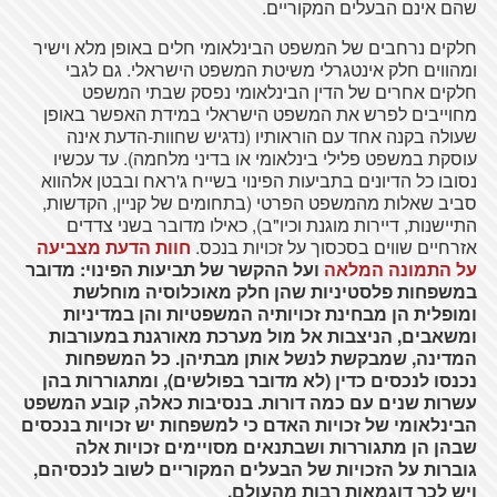
שהם אינם הבעלים המקוריים.
חלקים נרחבים של המשפט הבינלאומי חלים באופן מלא וישיר
ומהווים חלק אינטגרלי משיטת המשפט הישראלי. גם לגבי
חלקים אחרים של הדין הבינלאומי נפסק שבתי המשפט
מחוייבים לפרש את המשפט הישראלי במידת האפשר באופן
שעולה בקנה אחד עם הוראותיו (נדגיש שחוות-הדעת אינה
עוסקת במשפט פלילי בינלאומי או בדיני מלחמה). עד עכשיו
נסובו כל הדיונים בתביעות הפינוי בשייח ג'ראח ובבטן אלהווא
סביב שאלות מהמשפט הפרטי (בתחומים של קניין, הקדשות,
התיישנות, דיירות מוגנת וכיו"ב), כאילו מדובר בשני צדדים
אזרחיים שווים בסכסוך על זכויות בנכס.
חוות הדעת מצביעה
על התמונה המלאה
ועל ההקשר של תביעות הפינוי: מדובר
במשפחות פלסטיניות שהן חלק מאוכלוסיה מוחלשת
ומופלית הן מבחינת זכויותיה המשפטיות והן במדיניות
ומשאבים, הניצבות אל מול מערכת מאורגנת במעורבות
המדינה, שמבקשת לנשל אותן מבתיהן. כל המשפחות
נכנסו לנכסים כדין (לא מדובר בפולשים), ומתגוררות בהן
עשרות שנים עם כמה דורות. בנסיבות כאלה, קובע המשפט
הבינלאומי של זכויות האדם כי למשפחות יש זכויות בנכסים
שבהן הן מתגוררות ושבתנאים מסויימים זכויות אלה
גוברות על הזכויות של הבעלים המקוריים לשוב לנכסיהם,
ויש לכך דוגמאות רבות מהעולם.