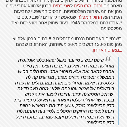
האחרונים
נכנסו מתנחלים
ל
שני בתים
בבטן אלהווא אחרי שפינו
מהן את המשפחות הפלסטיניות. הבסיס המשפטי לתביעות
הפינוי הוא
החוק המפלה
שמאפשר ליהודים לשוב לנכסים
שאבדו להם במלחמת 1948 בעוד שחוק אחר מונע זכות זאת
מפלסטינים.
בשנתיים האחרונות נכנסו מתנחלים ל-8 בתים בבטן אלהווא
מהן פונו כ-130 תושבים מ-26 משפחות, האחרונים שבהם
במארס האחרון
.
שלום עכשיו: מדובר בעוול ופשע כלפי אוכלוסיה
מוחלשת במזרח ירושלים. למרבה הצער, אין מילה
אחרת לתאר זאת אלא כטיהור אתני. מתנחלים בסיוע
הממשלה ומערכת חוקים מפלה, מגרשים קהילה
פלסטינית שלמה ומחליפים אותה במתנחלים. זה קורה
בירושלים של 2026 וזהו כתם שלא יימחה מעל מדינת
ישראל. הממשלה יכולה וחייבת לעצור את הגירוש
בכפיה של קהילה שלמה והאחריות היא על כתפיה. בית
הדין הבינלאומי לצדק
(ICJ) התייחס במפורש בחוות
דעתו למערכת החוקים המפלים ולמדיניות ההתנחלות
הישראלית במזרח ירושלים וקבע שמדובר בהפרה של
הדין הבינלאומי.