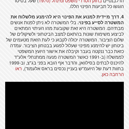
הרלבנטיים
בחוק הסדרי משפט ומינהל (1970
) שעל בסיסו
הוגשו כל תביעות הפינוי הללו.
4. דרך מיידית למנוע את הפינוי היא להימנע מלשלוח את
המשטרה לסייע בפינוי
.
בלי המשטרה לא ניתן לפנות אנשים
מבתיהם. המשטרה היא זאת שקובעת מהו העיתוי המתאים
לביצוע משימות שונות בהתאם למצב הביטחוני ולשיקולים של
שלום הציבור. המשטרה יכולה לקבוע כי לעת הזאת מטעמים של
ביטחון יש להימנע מפינוי שעלול לפגוע בבטחון הציבור. עמדה
כזאת כבר ננקטה בעבר וקיבלה את אישור היועץ המשפטי
לממשלה (ב-1991 כאשר המשטרה מנעה ממתנחלי אלע"ד
להיכנס לבתים בסילוואן, והדבר אף הובא בפני בג"צ, וב-1999
בחוות דעת של היועמ"ש בעניין נכסים בראס אלעמוד),
ראו
הרחבה כאן
.