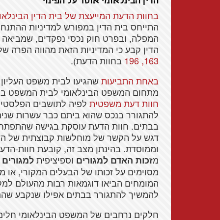
הדין הבינלאומי אוסר על הפינוי
בחוות הדעת המייעצת של בית הדין הבינלאומי 
התייחס בית הדין במפורש למדיניות ההתנח
המפלה, ובפרט חוק נכסי נפקדים, שמביאה 
הדין קבע כי המדיניות הזאת מהווה הפרה של
163, 196
בחוות הדעת).
באחת התביעות
שהגיעו לבית משפט העליון 
מתחום המשפט הבינלאומי לבית המשפט בקש
חוות דעת משפטית
לפיה לתושבים הפלסטיני
להתגורר בנכס שהוא ביתם כבר עשרות שנים, ו
בבתים. חוות הדעת עוסקת בגישה שהתפתחה
דגש על הקשר של מוחלשות קבוצתית של הדי
וממוסדת. בהינתן מצב זה, קובעת חוות-הדעת
מ
וספיציפית
זכות
האדם
למגורים
למגורים
מסוימים על זכותו של הבעלים המקורי, או 
המומחים הביאו דוגמאות רבות מהעולם למק
להמשיך להתגורר בבתים אפילו שנקבע שהם 
חלקים נרחבים של המשפט הבינלאומי חלים ב