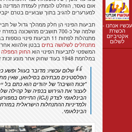
נתונים
אום נאסר, הוחלט להמתין לעמדת המדינה בת
חדשות
למערערים להגיב בתוך שבועיים בטרם יקב
נושאים
תביעות הפינוי הן חלק ממהלך גדול של תביע
עכשיו אנחנו -
רשימת התנחלויות
הכשרת
שלמה של כ-700 תושבים מהשכונה
אקטיביזם
מפת התנחלויות
מתנהלות לפחות 11 תביעות פינוי נוספות בבית משפט השלום והמחוזי. בשנה האחרונה
לשלום
מתנחלים
לשלושה בתים
בבטן אלהווא אחרי
המשפטי לתביעות הפינוי הוא
החוק המפלה
ש
במלחמת 1948 בעוד שחוק אחר מונע זכות זאת מפלסטינים.
שלום עכשיו: מדובר בעוול ופשע כ
הפלסטינים מבתיהם בסילוואן, שאין מחל
"זכות השיבה" של יהודים הוא כתם בל י
לעצור את הגירוש בכפיה של קהילה שלמה
הבינלאומי לצדק (ICJ) 
ולמדיניות ההתנחלות הישראלית במזרח 
הבינלאומי.