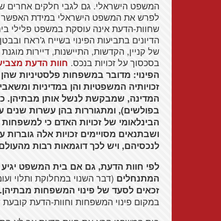
המשפט הישראלי. גם לגבי חלקים אחרים של
לפרש את המשפט הישראלי במידת האפשר בא
שחוות-הדעת אינה עוסקת במשפט פלילי בינלא
הדיונים בתביעות הפינוי בשייח ג'ראח ובב
של קניין, הקדשות, התיישנות, דיירות מוגנת ו
בסכסוך על זכויות בנכס.
חוות הדעת מצביע
הפינוי: מדובר במשפחות פלסטיניות שהן
זכויותיה המשפטיות והן במדיניות ומשאב
המדינה, שמבקשת לנשל אותן מבתיהן. כל
בפולשים), ומתגוררות בהן עשרות שנים ע
הבינלאומי של זכויות האדם כי למשפחות י
ושבתנאים מסויימים זכויות אלה גוברות ע
לנכסיהם, ויש לכך דוגמאות רבות מהעולם.
לפי חוות הדעת, גם אם בית המשפט יגיע
(דבר השנוי במחלוקת ותלוי ועו
המתנחלים
זכאים לסעד של פינוי המשפחות מבתיהן.
במקום פינוי המשפחות וחוות-הדעת קובעת 