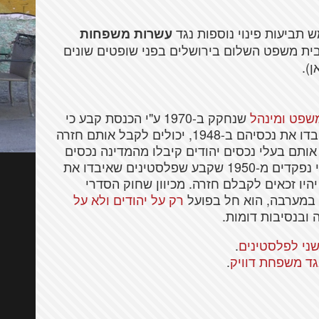
 תביעות פינוי נוספות נגד
עשרות משפחות
ת משפט השלום בירושלים בפני שופטים שונים
).
שפט ומינהל
שנחקק ב-1970 ע"י הכנסת קבע כי
יהודים שהיו בעלי נכסים במזרח ירושלים ואיבדו את נכסיהם ב-1948, יכולים לקבל אותם חזרה
ותם בעלי נכסים יהודים קיבלו מהמדינה נכסים
חלופיים כבר ב-1948. זאת בניגוד לחוק נכסי נפקדים מ-1950 שקבע שפלסטינים שאיבדו את
כו פליטים, לא יהיו זכאים לקבלם חזרה. מכיוון שחוק הסדרי
 במערבה, הוא חל בפועל
רק על יהודים ולא על
ובנסיבות דומות.
שני לפלסטינים
.
גד משפחת דוויק
.