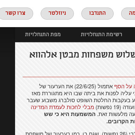
ה
התנדבו
ניוזלטר
צרו קשר
רשימת התנחלויות
מפת התנחלויות
 שלוש משפחות מבטן אלהווא
 על הסף
אתמול (22/6/25) את הערעור של
 (18 נפשות) וקבע כי עליה לפנות את ביתה שבו היא מתגוררת מאז
דין הגיע בעקבות החלטת השופט סולברג משבוע שעבר
 נפשות)
מבלי לחכות לעמדת המדינה
ה מלעשות זאת.
המשמעות היא כי שש
ת הקרובים.
בערעור נוסף, של משפחת עבד אלפתאח רג'בי (26 נפשות), שגם בו, כמו בערעור של משפחת