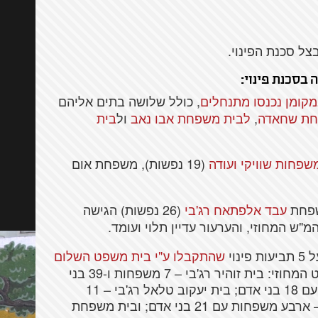
ל סכנת הפינוי.
קומן נכנסו מתנחלים
, כולל שלושה בתים אליהם
חת שחאדה
,
לבית משפחת אבו נאב
ול
בית
שפחות שוויקי ועודה
(19 נפשות), משפחת אום
פחת
עבד אלפתאח רג'בי
(26 נפשות) הגישה
ש המחוזי, והערעור עדיין תלוי ועומד.
ינוי
שהתקבלו ע"י בית משפט השלום
בינואר 2025, נמצאים כעת בפני בית המשפט המחוזי: בית זוהיר רג'בי – 7 משפחות ו-39 בני
אדם; בית עבד אלפתאח רג'בי – 2 משפחות עם 18 בני אדם; בית יעקוב טלאל רג'בי – 11
משפחות עם 44 בני אדם; בית יוסף בסבוס – ארבע משפחות עם 21 בני אדם; ובית משפחת