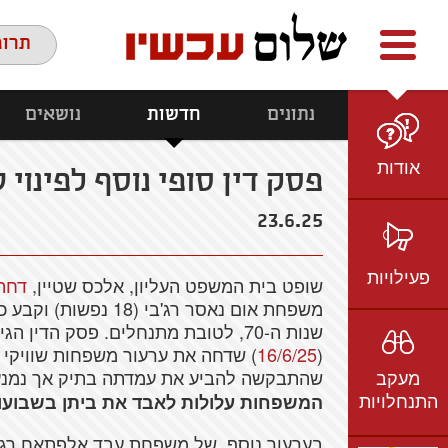
Facebook
youtube
twitter
תרומ
נתונים
חדשות
נושאים
אודות
פסק דין סופי נוסף לפינוי
מי אנחנו
23.6.25
הצוות
חזון ועמדות
פעילויות
שופט בית המשפט העליון, אלכס שטיין,
דחה
ציר זמן
משפחת אום נאסר רג'בי
בשטח
שנות ה-70, לטובת מתנחלים. פסק ה
אמיל גרינצווייג
(
16/6/25
) שדחה את ערעור משפחות שוויקי ועודה (19
ברשת
שקיפות
מעקב
שהתבקשה להביע את עמדתה בתיק אך נמנע
בתקשורת
התנחלויות
המשפחות עלולות לאבד את ביתן בשבועו
וידאו