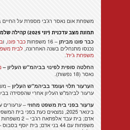
משפחת אום נאסר רג'בי מספרת על החיים בצ
תמונת מצב עדכנית (יוני 2025) קהילה שלמה בסכנת פינוי:
– 16 משפחות
כבר פונו
, ו
במ
כבר פונו מביתן
נכנסו מתנחלים בשנה האחרונה,
לבית משפ
משפחת ג'ית'
.
מ
החלטה סופית לפינוי בביהמ"ש העליון –
נאסר (18 נפשות).
– מש
הערעור תלוי ועומד בביהמ"ש העליון
ערעור לביהמ"ש העליון אחרי שהפסידה בביהמ"
– ערעורים על 5 תביעות פ
ערעור בפני בית משפט מחוזי