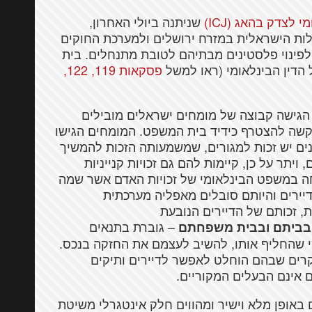
לצדק בהאג (ICJ)
שניתנה ביולי האחרון,
לות הישראלית במזרח ירושלים ולמערכת החוקים
לפינוי פלסטינים מבתיהם לטובת מתנחלים. בית
 הדין הבינלאומי (ראו למשל
פסקאות 119, 122,
הגישה קבוצה של מומחים ישראלים מובילים
ה להצטרף כידיד בית המשפט. המומחים הגישו
ם יש זכות למגורים, שמשמעותה הזכות להמשיך
יתר על כן, קיימות להם גם זכויות קנייניות
 במשפט הבינלאומי של זכויות האדם אשר שמה
ירים והיותם סובלים מאפליה מערכתית
, זכותם של הדיירים הנובעת
– גוברת בתנאים
בביתם ובבית משפחתם
מי שהחליף אותו, להשיב לעצמם את החזקה בנכס.
רים שבהם הוחלט לאפשר לדיירים ותיקים
אינם הבעלים המקוריים.
אופן מלא וישיר ומהווים חלק אינטגרלי משיטת