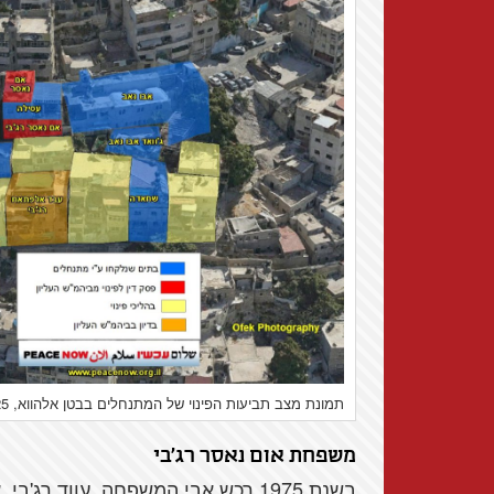
תמונת מצב תביעות הפינוי של המתנחלים בבטן אלהווא, 23/6/25
משפחת אום נאסר רג'בי
בשנת 1975 רכש אבי המשפחה, עווד ר