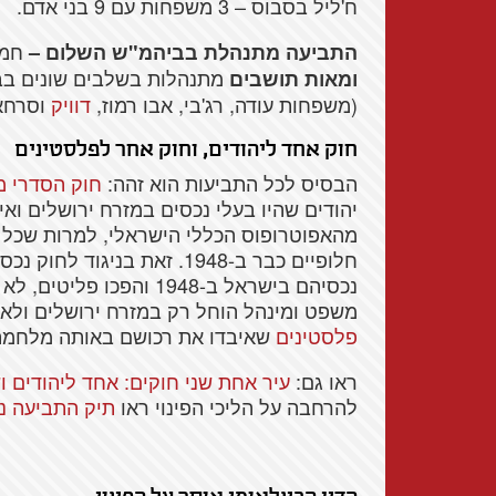
ח'ליל בסבוס – 3 משפחות עם 9 בני אדם.
חמש
התביעה מתנהלת בביהמ"ש השלום –
מתנהלות בשלבים שונים בבי
ומאות תושבים
(משפחות עודה, רג'בי, אבו רמוז,
דוויק
וסרחאן
חוק אחד ליהודים, וחוק אחר לפלסטינים
הבסיס לכל התביעות הוא זהה:
חוק הסדרי מ
מהאפוטרופוס הכללי הישראלי, למרות שכל א
נכסיהם בישראל ב-1948 והפ
משפט ומינהל הוחל רק במזרח ירושלים ולא
פלסטינים
שאיבדו את רכושם באותה מלחמה 
ראו גם:
עיר אחת שני חוקים: אחד ליהודים ו
להרחבה על הליכי הפינוי ראו
תיק התביעה נ