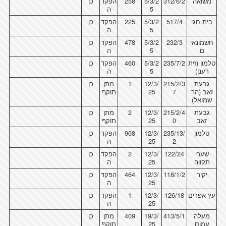
משואה
312/6/2
5/3/2
258
הפקד
כן
5
ה
בית חגי
517/4
5/3/2
225
הפקד
כן
5
ה
חשמונאי
232/3
5/3/2
478
הפקד
כן
ם
5
ה
טלמון (זית
235/7/2
5/3/2
460
הפקד
כן
רענן)
5
ה
גבעת
215/2/3
12/3/
1
מתן
כן
זאב (הר
7
25
תוקף
שמואל)
גבעת
215/2/4
12/3/
2
מתן
כן
זאב
0
25
תוקף
טלמון
235/13/
12/3/
968
הפקד
כן
2
25
ה
שערי
122/24
12/3/
2
הפקד
כן
תקווה
25
ה
יקיר
118/1/2
12/3/
464
הפקד
כן
25
ה
עץ אפרים
126/18
12/3/
1
הפקד
כן
25
ה
מעלה
413/5/1
19/3/
409
מתן
כן
עמוס
25
תוקף