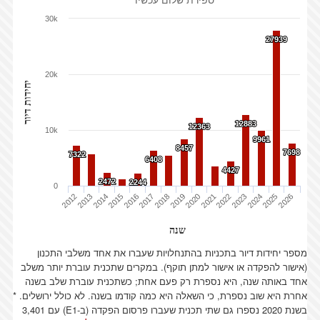
30k
27939
27939
20k
יחידות דיור
12883
12883
12363
12363
10k
9961
9961
8457
8457
7698
7698
7322
7322
6408
6408
4427
4427
2472
2472
2244
2244
0
2012
2013
2014
2015
2016
2017
2018
2019
2020
2021
2022
2023
2024
2025
2026
שנה
מספר יחידות דיור בתכניות בהתנחלויות שעברו את אחד משלבי התכנון
(אישור להפקדה או אישור למתן תוקף). במקרים שתכנית עוברת יותר משלב
אחד באותה שנה, היא נספרת רק פעם אחת; כשתכנית עוברת שלב בשנה
אחרת היא שוב נספרת, כי השאלה היא כמה קודמו בשנה. לא כולל ירושלים.
*
בשנת 2020 נספרו גם שתי תכנית שעברו פרסום הפקדה (ב-E1) עם 3,401