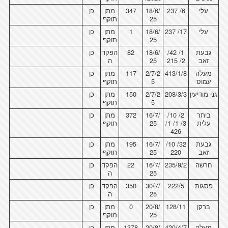
עלי
6/ 237
18/6/
347
מתן
כן
25
תוקף
עלי
17/ 237
18/6/
1
מתן
כן
25
תוקף
גבעת
1/ 42/
18/6/
82
הפקד
כן
זאב
2/ 215
25
ה
מעלה
413/1/8
2/7/2
117
מתן
כן
עמוס
5
תוקף
גני מודיעין
208/3/3
2/7/2
150
מתן
כן
5
תוקף
ביתר
2/ 10/
16/7/
372
מתן
כן
עלית
3/ 1/ 1/
25
תוקף
426
גבעת
32/ 10/
16/7/
195
מתן
כן
זאב
220
25
תוקף
חרשה
235/9/2
16/7/
22
הפקד
כן
25
ה
פסגות
222/5
30/7/
350
הפקד
כן
25
ה
ברקן
128/11
20/8/
0
מתן
כן
25
מוקף
מעלה
420/4/7
20/8/
1378
מתן
כן