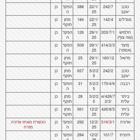
כוכב
242/7
22/1/
388
הפקד
כן
יעקב
25
ה
מגדלים
142/4
22/1/
184
מתן
כן
25
תוקף
חלמיש
203/7/1
29/1/
126
הפקד
כן
(נווה צוף)
25
ה
מיצד
414/2/3
29/1/
509
הפקד
כן
(אספר)
25
ה
פדואל
160/12
29/1/
25
מתן
כן
25
תוקף
כוכב
242/2
5/2/2
627
מתן
כן
יעקב
5
תוקף
רבבה
170/4/6
5/2/2
31
הפקד
כן
5
ה
ביתר
426/7/א
5/2/2
28
מתן
כן
עלית
/2/3
5
תוקף
ביתר
426/8/5
12/2/
561
מתן
כן
עלית
25
תוקף
אדורה
516/3/1
12/2/
292
הפקד
כן
הכשרת מאחז אדורה
25
ה
מזרח
חיננית
101/7
12/2/
284
הפקד
כן
25
ה