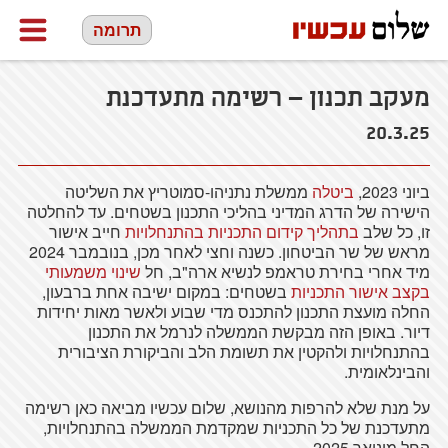
תרומה
מעקב תכנון – רשימה מתעדכנת
20.3.25
ביוני 2023,
ביטלה
ממשלת נתניהו-סמוטריץ את השליטה
הישירה של הדרג המדיני בהליכי התכנון בשטחים. עד להחלטה
זו, כל שלב
בתהליך קידום התכניות בהתנחלויות
חייב אישור
מראש של שר הביטחון. כשנה וחצי לאחר מכן, בנובמבר 2024
מיד אחרי בחירת טראמפ לנשיא ארה"ב, חל
שינוי משמעותי
בקצב אישור התכניות
בשטחים: במקום ישיבה אחת ברבעון,
החלה מועצת התכנון להתכנס מדי שבוע ולאשר מאות יחידות
דיור. באופן הזה מבקשת הממשלה לנרמל את התכנון
בהתנחלויות ולהקטין את תשומת הלב והביקורת הציבורית
והבינלאומית.
על מנת שלא להרפות מהנושא, שלום עכשיו מביאה כאן רשימה
מתעדכנת של כל התכניות שמקדמת הממשלה בהתנחלויות,
החל מינואר 2025.