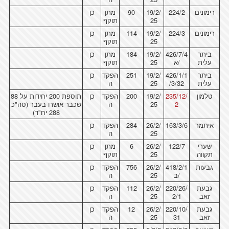
רימונים
224/2
19/2/
90
מתן
כן
25
תוקף
רימונים
224/3
19/2/
114
מתן
כן
25
תוקף
ביתר
426/7/4
19/2/
184
מתן
כן
עלית
/א
25
תוקף
ביתר
426/1/1
19/2/
251
הפקד
כן
עלית
/3/32
25
ה
טלמון
235/12/
19/2/
200
הפקד
כן
תוספת 200 יחידות על 88
2
25
ה
שכבר אושרו בעבר (סה"כ
288 יח"ד)
איתמר
163/3/6
26/2/
284
הפקד
כן
25
ה
שערי
122/7
26/2/
6
מתן
כן
תקווה
25
תוקף
גבעות
418/2/1
26/2/
756
הפקד
כן
/ב
25
ה
גבעת
220/26/
26/2/
112
הפקד
כן
זאב
2/1
25
ה
גבעת
220/10/
26/2/
12
הפקד
כן
זאב
31
25
ה