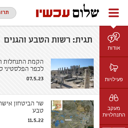
Facebook
youtube
twitter
תרומ
תגית:
רשות הטבע והגנים
אודות
מי אנחנו
הקמת התנחלות ת
לכפר הפלסטיני ס
הצוות
חזון ועמדות
פעילויות
07.5.23
ציר זמן
בשטח
אמיל גרינצווייג
ברשת
שקיפות
מעקב
בתקשורת
טבע
התנחלויות
וידאו
11.5.22