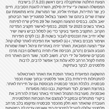
הצעת החלטה שהתקבלה ביום ראשון (7.5.23) בישיבת
הממשלה הוגשה ע"י עידית סילמן, השרה להגנת הסביבה, חיים
כץ, שר התיירות, ועמיחי אליהו, שר המורשת, והיא מתואמת עם
עשרה שרים בינהם שר האוצר בצלאל סמוטריץ' ושר הביטחון
יואב גלנט. בבסיס ההצעה הקצאה של 29 מיליון ש"ח לפיתוח
באתר בשנים 2023 עד 2025, בכפוף לאישור תקציב המדינה
הקרוב. התקציב מיועד בעיקר כדי (א) לסלול כביש גישה ישיר
שלא יחייב את הנכנסים לעבור בשטח B, (ב) לקדם חפירות
ושימור מבנים באתר, ו-(ג) לאפשר את הפיכתו לאתר קולט קהל.
עפ"י הצעה המובאת, האתר יהיה באחריות וניהול רשות שמורות
הטבע והגנים (רט"ג), הכניסה אליו תהיה בתשלום ויבנה מרכז
מבקרים שיופעל על ידי רט"ג. חשוב לזכור, שעד היום האתר היה
פתוח לקהל הרחב ללא עלות וכך אפשר לרבים, לרבות
פלסטינים, לבקר בעתיקות.
ההשקעה המיועדת באתר הופכת את האתר הארכאולוגי
להתנחלות תיירותית בלב אזור פלסטיני ובתוך שטח הכפר
סבסטיה. כלכלת הכפר סבסטיה מבוססת גם על תיירות לאתר.
במרוצת השנים, לצד העתיקות, נבנו כמה מסעדות
ואכסניות. מעורבות המנהל האזרחי באתר נועדה להרחיב את
ביקורי מתנחלים ובמקביל לצמצם את הנוכחות הפלסטינית.
העובדה שהאתר הוא חלק מהכפר סבסטיה ומיקומו בלב מרחב
פלסטיני עלולה להוביל לחיכוכים כפי שאנחנו עדים לה במקומות