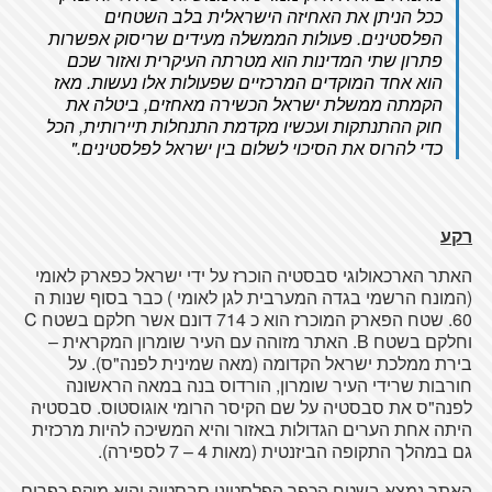
ככל הניתן את האחיזה הישראלית בלב השטחים
הפלסטינים. פעולות הממשלה מעידים שריסוק אפשרות
פתרון שתי המדינות הוא מטרתה העיקרית ואזור שכם
הוא אחד המוקדים המרכזיים שפעולות אלו נעשות. מאז
הקמתה ממשלת ישראל הכשירה מאחזים, ביטלה את
חוק ההתנתקות ועכשיו מקדמת התנחלות תיירותית, הכל
כדי להרוס את הסיכוי לשלום בין ישראל לפלסטינים."
רקע
האתר הארכאולוגי סבסטיה הוכרז על ידי ישראל כפארק לאומי
(המונח הרשמי בגדה המערבית לגן לאומי ) כבר בסוף שנות ה
60. שטח הפארק המוכרז הוא כ 714 דונם אשר חלקם בשטח C
וחלקם בשטח B. האתר מזוהה עם העיר שומרון המקראית –
בירת ממלכת ישראל הקדומה (מאה שמינית לפנה"ס). על
חורבות שרידי העיר שומרון, הורדוס בנה במאה הראשונה
לפנה"ס את סבסטיה על שם הקיסר הרומי אוגוסטוס. סבסטיה
היתה אחת הערים הגדולות באזור והיא המשיכה להיות מרכזית
גם במהלך התקופה הביזנטית (מאות 4 – 7 לספירה).
האתר נמצא בשטח הכפר הפלסטיני סבסטיה והוא מוקף כפרים