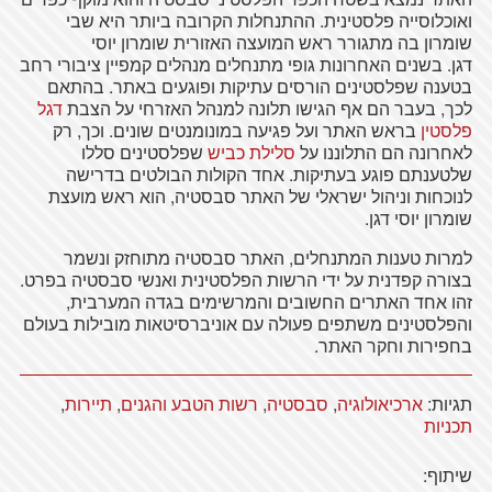
ואוכלוסייה פלסטינית. ההתנחלות הקרובה ביותר היא שבי
שומרון בה מתגורר ראש המועצה האזורית שומרון יוסי
דגן. בשנים האחרונות גופי מתנחלים מנהלים קמפיין ציבורי רחב
בטענה שפלסטינים הורסים עתיקות ופוגעים באתר. בהתאם
לכך, בעבר הם אף הגישו תלונה למנהל האזרחי על הצבת
דגל
פלסטין
בראש האתר ועל פגיעה במונומנטים שונים. וכך, רק
לאחרונה הם התלוננו על
סלילת
כביש
שפלסטינים סללו
שלטענתם פוגע בעתיקות. אחד הקולות הבולטים בדרישה
לנוכחות וניהול ישראלי של האתר סבסטיה, הוא ראש מועצת
שומרון יוסי דגן.
למרות טענות המתנחלים, האתר סבסטיה מתוחזק ונשמר
בצורה קפדנית על ידי הרשות הפלסטינית ואנשי סבסטיה בפרט.
זהו אחד האתרים החשובים והמרשימים בגדה המערבית,
והפלסטינים משתפים פעולה עם אוניברסיטאות מובילות בעולם
בחפירות וחקר האתר.
תגיות:
ארכיאולוגיה
,
סבסטיה
,
רשות הטבע והגנים
,
תיירות
,
תכניות
שיתוף: