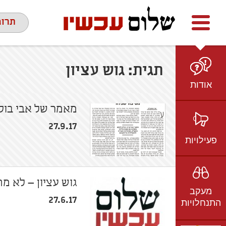
Facebook
youtube
twitter
תרומ
תגית:
גוש עציון
אודות
מי אנחנו
מאמר של אבי בוסקילה,
הצוות
27.9.17
חזון ועמדות
פעילויות
ציר זמן
בשטח
אמיל גרינצווייג
ברשת
שקיפות
גוש עציון – לא 
מעקב
בתקשורת
27.6.17
התנחלויות
וידאו