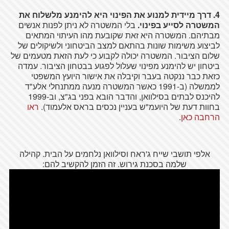
4. דרך מיידית למנוע את הפינוי היא להימנע מלשלוח את
המשטרה לסייע בפינוי
.
בלי המשטרה לא ניתן לפנות אנשים
מבתיהם. המשטרה היא זאת שקובעת מהו העיתוי המתאים
לביצוע משימות שונות בהתאם למצב הביטחוני ולשיקולים של
שלום הציבור. המשטרה יכולה לקבוע כי לעת הזאת מטעמים של
ביטחון יש להימנע מפינוי שעלול לפגוע בבטחון הציבור. עמדה
כזאת כבר ננקטה בעבר וקיבלה את אישור היועץ המשפטי
לממשלה (ב-1991 כאשר המשטרה מנעה ממתנחלי אלע"ד
להיכנס לבתים בסילוואן, והדבר הובא בפני בג"צ, וב-1999
בחוות דעת של היועמ"ש בעניין נכסים בראס אלעמוד).
ראו
הרחבה כאן
.
אלפי תושבי שייח ג'ראח וסילוואן נלחמים על הבית. קהילה
שלמה בסכנת גירוש. זה הזמן להקשיב להם: