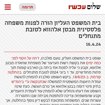
תרומה
בית המשפט העליון הורה לפנות משפחה
פלסטינית מבטן אלהווא לטובת
מתנחלים
16.4.24
שופט בית המשפט העליון, נועם סולברג,
דחה על הסף לפני
כמה ימים
את בקשת רשות הערעור של משפחת שחאדה מבטן
אלהווא, וקבע כי עליה לפנות את ביתה בן הארבע קומות תוך
פחות מחודשיים, עד 1 ביוני 2024 לטובת מתנחלים.
בהחלטה
קודמת, ב-18/6/23
, ביקש השופט סולברג להמתין להגשת
עמדת היועצת המשפטית לממשלה
שנתבקשה ע"י ביהמ"ש
בתיק פינוי דומה בבטן אלהווא אך טרם הוגשה. כעת שינה
השופט את דעתו והחליט שלא להמתין עוד לעמדת היועמ"ש,
וקבע שהמשפחה צריכה להתפנות מביתה שבו התגוררה
עשרות שנים. המשפחה מתכוונת לבקש דיון נוסף בהחלטה, אך
מדובר בהליך נדיר שסיכוייו אינם גבוהים.