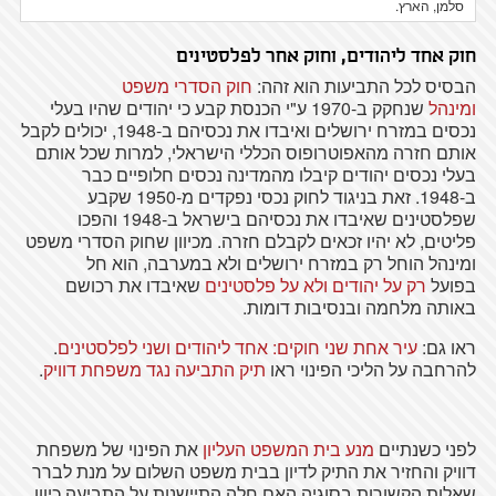
סלמן, הארץ.
חוק אחד ליהודים, וחוק אחר לפלסטינים
הבסיס לכל התביעות הוא זהה:
חוק הסדרי משפט
ומינהל
שנחקק ב-1970 ע"י הכנסת קבע כי יהודים שהיו בעלי
נכסים במזרח ירושלים ואיבדו את נכסיהם ב-1948, יכולים לקבל
אותם חזרה מהאפוטרופוס הכללי הישראלי, למרות שכל אותם
בעלי נכסים יהודים קיבלו מהמדינה נכסים חלופיים כבר
ב-1948. זאת בניגוד לחוק נכסי נפקדים מ-1950 שקבע
שפלסטינים שאיבדו את נכסיהם בישראל ב-1948 והפכו
פליטים, לא יהיו זכאים לקבלם חזרה. מכיוון שחוק הסדרי משפט
ומינהל הוחל רק במזרח ירושלים ולא במערבה, הוא חל
בפועל
רק על יהודים ולא על פלסטינים
שאיבדו את רכושם
באותה מלחמה ובנסיבות דומות.
ראו גם:
עיר אחת שני חוקים: אחד ליהודים ושני לפלסטינים
.
להרחבה על הליכי הפינוי ראו
תיק התביעה נגד משפחת דוויק
.
לפני כשנתיים
מנע בית המשפט העליון
את הפינוי של משפחת
דוויק והחזיר את התיק לדיון בבית משפט השלום על מנת לברר
שאלות הקשורות בסוגיה האם חלה התיישנות על התביעה כיוון