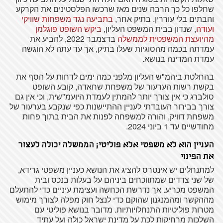
שחלפו כל כך הרבה שנים מאז שרכשו הפלסטינים את הקרקע
והבתים בלי עוררין. בתיק אחר,
בתביעה נגד משפחות שוויקי
ועודה
, שנדון בבית המשפט העליון,
ביקש השופט פוגלמן
מהיועצת המשפטית לממשלה
בדצמבר 2022, להביע את
עמדתה בכמה מהסוגיות שעלו בתיק, אך עד עתה לא הוגשה
עמדת המדינה בנושא.
בהחלטת ביהמ"ש העליון מלפני כמה ימים לדחות על הסף את
בקשת רשות הערעור של משפחת שחאדה, קובע השופט
סולברג כי אין צורך יותר להמתין לעמדת היועמ"שית, וכי אין גם
צורך בבירור העובדתי לעניין ההתיישנות כפי שנקבע בערעור של
משפחת דוויק, והורה למשפחה לפנות את הבית בתוך פחות
מחודשיים עד 1 ביוני 2024.
העניין הוא לא משפטי אלא פוליטי; הממשלה יכולה לעצור
את הפינוי
למתנחלים יש אינטרס להציג את הנושא כעניין משפטי גרידא,
של שני צדדים שמתווכחים ביניהם על בעלות בנכס ובית
המשפט מכריע. אך נדרשת הכחשה ועצימת עיניים כדי להתעלם
מההקשר ומהמנגנון שהוקם כדי לנצל חוק מפלה לצורך מימוש
מטרות פוליטיות התנחלויותיות. מדובר בנושא פוליטי עם
השלכות מרחיקות לכת על מדינת ישראל כולה ועל עתיד