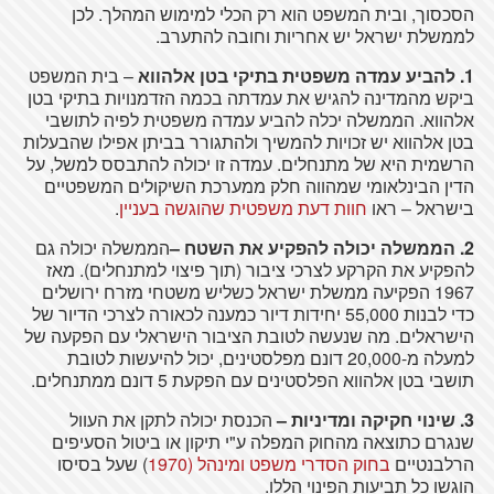
הסכסוך, ובית המשפט הוא רק הכלי למימוש המהלך. לכן
לממשלת ישראל יש אחריות וחובה להתערב.
1. להביע עמדה משפטית בתיקי בטן אלהווא
– בית המשפט
ביקש מהמדינה להגיש את עמדתה בכמה הזדמנויות בתיקי בטן
אלהווא. הממשלה יכלה להביע עמדה משפטית לפיה לתושבי
בטן אלהווא יש זכויות להמשיך ולהתגורר בביתן אפילו שהבעלות
הרשמית היא של מתנחלים. עמדה זו יכולה להתבסס למשל, על
הדין הבינלאומי שמהווה חלק ממערכת השיקולים המשפטיים
בישראל – ראו
חוות דעת משפטית שהוגשה בעניין
.
2. הממשלה יכולה להפקיע את השטח
–
הממשלה יכולה גם
להפקיע את הקרקע לצרכי ציבור (תוך פיצוי למתנחלים). מאז
1967 הפקיעה ממשלת ישראל כשליש משטחי מזרח ירושלים
כדי לבנות 55,000 יחידות דיור כמענה לכאורה לצרכי הדיור של
הישראלים. מה שנעשה לטובת הציבור הישראלי עם הפקעה של
למעלה מ-20,000 דונם מפלסטינים, יכול להיעשות לטובת
תושבי בטן אלהווא הפלסטינים עם הפקעת 5 דונם ממתנחלים.
3. שינוי חקיקה ומדיניות
–
הכנסת יכולה לתקן את העוול
שנגרם כתוצאה מהחוק המפלה ע"י תיקון או ביטול הסעיפים
הרלבנטיים
בחוק הסדרי משפט ומינהל (1970
) שעל בסיסו
הוגשו כל תביעות הפינוי הללו.