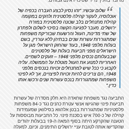
שלום עכשיו: "זהו נסיון לבצע העברה בכפיה של
אוכלוסיה, לעקור קהילה פלסטינית ולהקים במקומה
קהילת מתנחלים בלב שכונה פלסטינית במזרח
ירושלים. מעבר לפגיעה הקשה בסיכוי לשלום ולפתרון
של שתי מדינות, העוול והרשעות שבזריקת משפחות
שמתגוררות עשרות שנים בבתיהן ללא עוררין, בשם
בעלות מלפני 1948, בעוד שהחוק הישראלי מגן על
הישראלים מפני תביעות בעלות של פלסטינים
שבבעלותם נכסים מלפני 1948 – זועקים לשמיים.
האחריות למנוע את העוול מוטלת על הממשלה. עליה
לקבוע כי ככל שיש למתנחלים זכויות בנכסים מלפני
1948, הם צריכים להיות זכויות לפיצויים, אך לא לפינוי
משפחות שמתגוררות בנכס עשרות שנים ורכשו אותו
כדין."
התביעה נגד משפחת שחאדה היא חלק מסדרה של עשרות
תביעות פינוי שהגישו אנשי עטרת כהנים נגד כ-84 משפחות
פלסטיניות שמתגוררות בבטן אלהווא בסילוואן שמעמידות
קהילה של כ-700 איש בסכנת פינוי. כל התביעות מבוססות על
הטענה שהקרקע היתה בסוף המאה ה-19 בבעלות יהודים
שהקדישו אותה לטובת עניי ירושלים התימנים, וכיום, למעלה