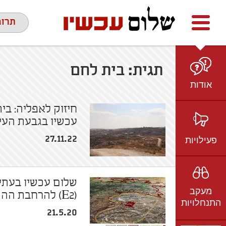
Facebook
youtube
twitter
תרומ
תגית:
בית לחם
אודות
מי אנחנו
חיזוק לאפליה: ב
עכשיו בגבעת הע
הצוות
חזון ועמדות
פעילויות
27.11.22
ציר זמן
בשטח
אמיל גרינצווייג
ברשת
שקיפות
שלום עכשיו בעתי
מעקב
בתקשורת
(E2) להרחבת ההתנחלות אפרת
התנחלויות
וידאו
21.5.20