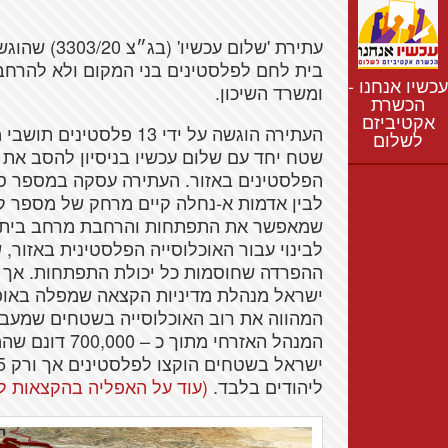
נתונים
חדשות
נושאים
בית לחם לפלסטינים בני המקום ולא להרחב
עכשיו אנחנו -
ומשרד השיכון.
רשימת התנחלויות
הכשרת
אקטיביזם
מפת התנחלויות
העתירה הוגשה על ידי 13
לשלום
שטח יחד עם שלום עכשיו בניסיון להסב א
הפלסטינים באזור. העתירה עסקה במספר סו
לבין אדמות א-נחלה קיים מרחק של מספר קי
שמאפשר את התפתחות והרחבת מרחב בית לח
לבינוי עבור האוכלוסייה הפלסטינית באזור
ההפרדה שחוסמות כל יכולת התפתחות. אך מ
ישראל מנהלת מדיניות הקצאה שמפלה באופן 
המהווה את רוב האוכלוסייה בשטחים שמעבר ל
המנהל האזרחי 
ליהודים בלבד.
(עוד על האפליה בהקצאות לח