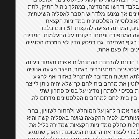
בלבד ודרשו מהמדינה, במהלך ניהול התיק, לתת
ינים אך נמנעו מלדרוש הסבר לאפליה השיטתית
אוכלוסייה הפלסטינית במדיניות הקצאת
הקרקעות. בעקבות הצו החלקי שנתנו השופטים, המדינה הציעה להקצות 51 דונם בלבד
עה המחפירה ומתחו ביקורת על התעלמות המדינה
גוף העתירה. גם בפסק הדין לא הוזכרה הסוגייה
ים ולו פעם אחת.
משמעות פסק הדין היא שההקצאה של 1,200 הדונם להרחבת ההתנחלות אפרת תעמוד בעינה.
סטינים המתגוררים באזור, תייצר פגיעה אנושה
לתא השטח המדובר להתנהל באזור ואף להגיע
טין את מרחב בית לחם כך שלא יהיה ניתן לייצר
בסיכוי לפתרון מדיני על בסיס פתרון שתי
בין בית לחם למרחבים הפלסטינים מדרום לה.
שר אמור להגן על המוחלש ולחתור לשוויון, בחר
ותרים, לפיה ההקצאה נגועה באפליה קשה והיא
לות כחלק ממדיניות הקצאות שמדירה כליל את
כדי לעצור את התכנית המסוכנת הזאת, שתפגע
 מרחב בית לחם, ולהקצות את הקרקע לפלסטינים