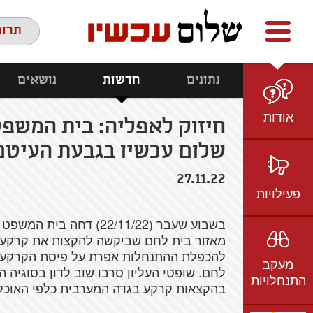
Facebook
youtube
twitter
תרומ
נתונים
חדשות
נושאים
אודות
חיזוק לאפליה: בית המשפט
שלום עכשיו בגבעת העיטם
מי אנחנו
הצוות
27.11.22
חזון ועמדות
פעילויות
ציר זמן
בשבוע שעבר (22/11/22) ד
בשטח
אמיל גרינצווייג
מאזור בית לחם שביקשה להקצות את קרקעות
ברשת
שקיפות
להכפלת ההתנחלות אפרת על פיסת הקרקע 
מעקב
בתקשורת
לחם.
שופטי העליון סרבו שוב לדון בסוגיה
התנחלויות
בהקצאות קרקע בגדה המערבית כלפי האוכל
וידאו