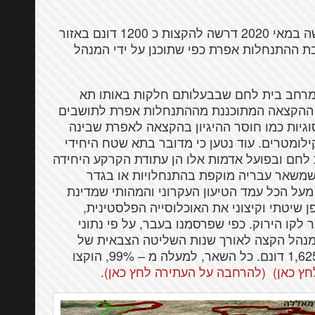
עתירת 'שלום עכשיו' (בג״צ 3303/20) שהוגשה במאי 2020 דרשה להקצות כ 1200 דונם באזור
ת ההתנחלות אפרת כפי שתוכנן על ידי המנהל
 פלסטינים תושבי מרחב בית לחם שבבעלותם חלקות באותו תא
ת ההקצאה המתוכננת מההתנחלות אפרת לתושבים
גיות כמו חוסר ההיגיון בהקצאה לאפרת שבינה
לומטרים. עוד נטען כי מדובר בתא שטח היחידי
ם ובפועל אדמות אלו הן עתודת הקרקע היחידה
, שמשאר עבריה מוקפת בהתנחלויות או בגדר
על הכל עמד הטיעון העקרוני והמהותי שמדינת
שיטתי וקיצוני את האוכלוסייה הפלסטינית,
קו הירוק. כפי שפרסמנו בעבר, על פי נתוני
מתוך כ – 700,000 דונם שהמנהל הקצה לאורך שנות השליטה הצבאית של
ישראל בשטחים הוקצו לפלסטינים אך ורק 1,625 דונם. כל השאר, למעלה מ – 99%, הוקצו
ץ כאן)
(להרחבה על העתירה לחץ כאן)
.