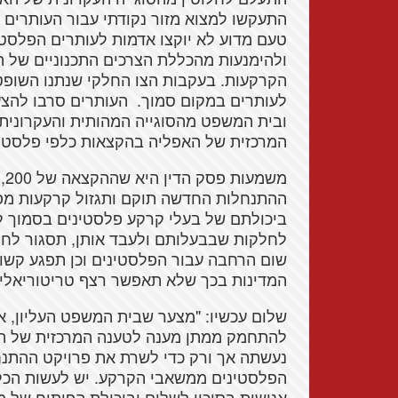
התעקשו למצוא מזור נקודתי עבור העותרים 
טעם מדוע לא יוקצו אדמות לעותרים הפלסט
ולהימנעות מהכללת הצרכים התכנוניים של ה
לעותרים במקום סמוך. העותרים סרבו להצ
ובית המשפט מהסוגייה המהותית והעקרונית ב
המרכזית של האפליה בהקצאות כלפי פלסטינ
ההתנחלות החדשה תוקם ותגזול קרקעות מפל
ביכולתם של בעלי קרקע פלסטינים בסמוך 
לחלקות שבבעלותם ולעבד אותן, תסגור לחלו
שום הרחבה עבור הפלסטינים וכן תפגע קשות 
המדינות בכך שלא תאפשר רצף טריטוריאלי 
שלום עכשיו: "מצער שבית המשפט העליון, א
להתחמק ממתן מענה לטענה המרכזית של הע
נעשתה אך ורק כדי לשרת את פרויקט ההתנח
הפלסטינים ממשאבי הקרקע. יש לעשות הכל 
אנושות בסיכוי לשלום וביכולת הפיתוח של