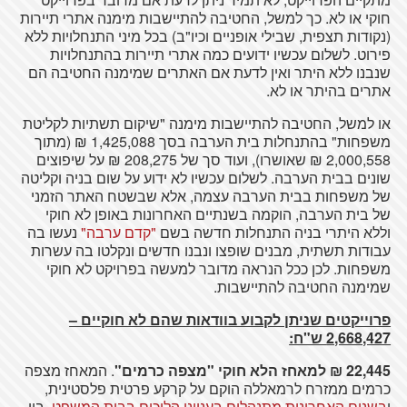
חוקי או לא. כך למשל, החטיבה להתיישבות מימנה אתרי תיירות
(נקודות תצפית, שבילי אופניים וכיו"ב) בכל מיני התנחלויות ללא
פירוט. לשלום עכשיו ידועים כמה אתרי תיירות בהתנחלויות
שנבנו ללא היתר ואין לדעת אם האתרים שמימנה החטיבה הם
אתרים בהיתר או לא.
או למשל, החטיבה להתיישבות מימנה "שיקום תשתיות לקליטת
משפחות" בהתנחלות בית הערבה בסך 1,425,088 ₪ (מתוך
2,000,558 ₪ שאושרו), ועוד סך של 208,275 ₪ על שיפוצים
שונים בבית הערבה. לשלום עכשיו לא ידוע על שום בניה וקליטה
של משפחות בבית הערבה עצמה, אלא שבשטח האתר הזמני
של בית הערבה, הוקמה בשנתיים האחרונות באופן לא חוקי
וללא היתרי בניה התנחלות חדשה בשם
"קדם ערבה"
נעשו בה
עבודות תשתית, מבנים שופצו ונבנו חדשים ונקלטו בה עשרות
משפחות. לכן ככל הנראה מדובר למעשה בפרויקט לא חוקי
שמימנה החטיבה להתיישבות.
פרוייקטים שניתן לקבוע בוודאות שהם לא חוקיים –
2,668,427 ש"ח:
22,445 ₪ למאחז הלא חוקי "מצפה כרמים"
. המאחז מצפה
כרמים ממזרח לרמאללה הוקם על קרקע פרטית פלסטינית,
ו
בשנים האחרונות מתנהלים בעניינו הליכים בבית המשפט
. בין