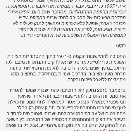
אחרי 1967 כדי לבצע עבור הממשלה את העבודות המפוקפקות
שכרוכות בהקמת ההתנחלויות. מסתבר שגם היום, אפילו אחרי
הסדרת הפעילות של החטיבה להתיישבות בחקיקה, עדיין
מדובר בארגון שפועל ללא שקיפות וממשיך לממן פעילות לא
חוקית. הגיע הזמן לפרק את החטיבה להתיישבות ולהחזיר
לממשלה את הפעולות השלטוניות שהיא הפריטה לידיה.
רקע:
החטיבה להתיישבות הוקמה ב-1971 בתוך ההסתדרות הציונית
העולמית כדי לסייע למדינת ישראל להקים התנחלויות מעבר לקו
הירוק. במשך שנים פעלה החטיבה להקמת התנחלויות ופיתוחן
הרחק מעיני הציבור, בדרכים שנויות במחלוקת, בתקצוב מלא
מהמדינה ללא כל פיקוח ובקרה.
בדצמבר 2015 נחקק חוק החטיבה להתיישבות שנועד להסדיר
את סמכויות החטיבה להתיישבות ועבודתה לאחר שהיועץ
המשפטי לממשלה קבע כי אסור לממשלה לתת סמכויות כאלה
לגוף חיצוני כמו החטיבה להתיישבות. החוק עסק רק בחלק
מההיבטים של עבודת החטיבה להתיישבות, ואמור היה להסדיר
בעיקר את הפיקוח וההתנהלות הכספית של החטיבה. בין השאר,
החיל החוק על החטיבה את חוק חופש המידע, אבל רק בנושאים
הכספיים.
להרחבה ראו כאן
.