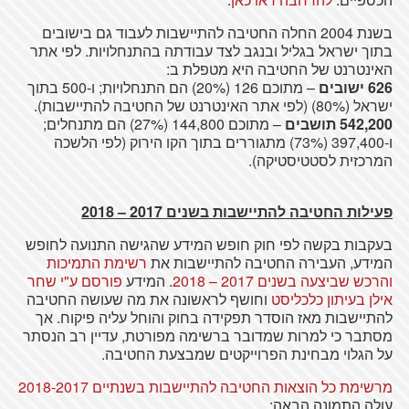
בשנת 2004 החלה החטיבה להתיישבות לעבוד גם בישובים
בתוך ישראל בגליל ובנגב לצד עבודתה בהתנחלויות. לפי אתר
האינטרנט של החטיבה היא מטפלת ב:
626 ישובים
– מתוכם 126 (20%) הם התנחלויות; ו-500 בתוך
ישראל (80%) (לפי אתר האינטרנט של החטיבה להתיישבות).
542,200 תושבים
– מתוכם 144,800 (27%) הם מתנחלים;
ו-397,400 (73%) מתגוררים בתוך הקו הירוק (לפי הלשכה
המרכזית לסטטיסטיקה).
פעילות החטיבה להתיישבות בשנים 2017 – 2018
בעקבות בקשה לפי חוק חופש המידע שהגישה התנועה לחופש
המידע, העבירה החטיבה להתיישבות את
רשימת התמיכות
והרכש שביצעה בשנים 2017 – 2018
. המידע
פורסם ע"י שחר
אילן בעיתון כלכליסט
וחושף לראשונה את מה שעושה החטיבה
להתיישבות מאז הוסדר תפקידה בחוק והוחל עליה פיקוח. אך
מסתבר כי למרות שמדובר ברשימה מפורטת, עדיין רב הנסתר
על הגלוי מבחינת הפרוייקטים שמבצעת החטיבה.
מרשימת כל הוצאות החטיבה להתיישבות בשנתיים 2018-2017
עולה התמונה הבאה: