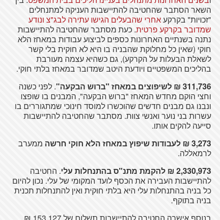
השאר הסתבר שהחטיבה להתיישבות העניקה למתנחלים
"זכויות" בקרקע
אחרי שהבעלים הגישו עתירה לבג"צ ונודע
שמדובר בקרקע פרטית
. כעת מסתבר שהחטיבה להתיישבות
נתנה בשנתיים האחרונות כספים לביצוע עבודות במאחז הלא
חוקי (שאין כל מחלוקת שהבניה בו היא לא חוקית בלי קשר
לשאלת הבעלות על הקרקע), גם כשהיא עצמה מעורבת
בהליכים המשפטיים ויודעת היטב שמדובר במאחז בלתי חוקי.
311,736 ₪ לשיפוצים במאחז "ברוש הבקעה"
. לפני כשנה
וחצי הוקם מחדש המאחז "ברוש הבקעה", המבנים בו שופצו
ונבנו גם מבנים חדשים שהוכשרו למוסד חינוכי שמתגוררים בו
עשרות בני נוער ואנשי צוות. מסתבר שהחטיבה להתיישבות
סייעה להקים אותו.
3,273 ₪ לעבודות שיפוץ
במאחז הלא חוקי חרשה
ממערב
לרמאללה.
2,330,973 ₪ להקמת מתנ"ס בהתנחלות עלי
. החטיבה
להתיישבות העבירה את הכסף לועד המקומי של עלי. נכון להיום
כל בניה בהתנחלות עלי היא בלתי חוקית ואין להתנחלות תכנית
בניה בתוקף.
בנוסף אישרה החטיבה להתיישבות תשלום של 153,127 ₪