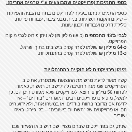
כספי התמיכות (פרוייקטים שמבוצעים ע"י גורמים אחרים):
כספי התמיכות ניתנו בעיקר לפרוייקטים בתחום הבניה והפיתוח
– שיקום והקמת תשתיות, בניית מבני ציבור, עבודות פיתוח,
סלילת דרכים ועבודות תכנון שונות.
לגבי 43% מהכספים
(כ-58 מיליון ₪) לא ניתן פירוט לגבי מיקום
הפרוייקט.
כ-64 מיליון ₪
שולמו לפרוייקטים בישובים בתוך ישראל.
כ-13 מיליון ₪
שולמו לפרוייקטים בהתנחלויות.
מימון פרוייקטים לא חוקיים בהתנחלויות
קשה מאוד לדעת מרשימת ההוצאות שנמסרה, את טיב
הפרוייקטים שמימנה החטיבה להתיישבות. ראשית, כאמור,
לפחות 58 מיליון ₪ הוצאו לפרוייקטים שלא מפורט היכן הם. כך
למשל, מופיעים פרוייקטים רבים המוגדרים "בודדים" – אין
לדעת אם מדובר בחוות בודדים, או במשהו אחר, ולא ידוע היכן
הם. או פרוייקטים של "תשתיות בישובים" – בלי פירוט באילו
ישובים.
שנית, גם בפרוייקטים שבהם מצויין שם הישוב או האיזור שבו
מתקיים הפרוייקט, לא תמיד ניתן לדעת אם מדובר בפרוייקט