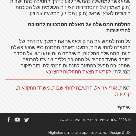
שמאפשר לממשלה להמשיך לפעול דרך החטיבה להתיישבות
(חוק מעמדן של ההסתדרות הציונית העולמית ושל הסוכנות
היהודית לארץ ישראל (תיקון מס' 2), התשע"ו-2015).
החלטת הממשלה על האצלת הסמכויות לחטיבה
להתיישבות
על מנת לממש את החוק ולאפשר את המשך עבודתה של
החטיבה להתיישבות, כמעט באותה מתכונת כפי שהיא פועלת
היום, הממשלה החליטה, בישיבתה מיום 9/10/16, על הסדר
מיוחד שנועד להחיל על החטיבה כללים שנועדו להבטיח
שהחטיבה תפעל בהתאם להנחיות הממשלה ותוך פיקוח
ממשלתי.
לקריאת הצעת ההחלטה לחצו כאן
.
תגיות:
אורי אריאל
,
החטיבה להתיישבות
,
משרד החקלאות
,
קרקעות
שיתוף:
© 2026 שלום עכשיו
|
מפת אתר
|
הצהרת נגישות
Design & UX:
מתנס אינטראקטיב
|גרפים:
Highcharts