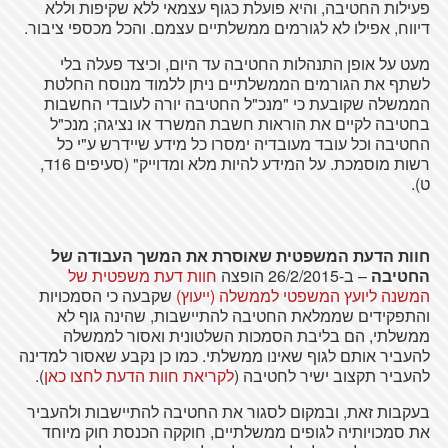
פעילות החטיבה, והיא פועלת כגוף עצמאי ללא שקיפות וללא
דיווח, אפילו לא לגורמים ממשלתיים עצמם. והכל מכספי ציבור.
מעט על אופן התנהלות החטיבה עד היום, וכיצד פעלה בלי
לשתף את הגורמים הממשלתיים ניתן ללמוד מנוסח החלטת
הממשלה שקובעת כי "מנכ"ל החטיבה יורה לעובדי החשבות
בחטיבה לקיים את הוראות חשבת המשרד או נציגה; מנכ"ל
החטיבה וכל עובד מעובדיה ימסרו כל מידע שיידרש ע"י כל
רשות מוסמכת. על המידע להיות מלא ומדוייק" (סעיפים 16ד,
ט).
חוות הדעת המשפטית שאוסרת את המשך העבודה של
החטיבה
– ב-26/2/2015 הופצה
חוות דעת משפטית של
המשנה ליועץ המשפטי לממשלה (ייעוץ)
שקבעה כי הסמכויות
והתפקידים שממלאת החטיבה להתיישבות, שהינה גוף לא
ממשלתי, הם בליבת הסמכות השלטונית ואסור לממשלה
להעביר אותם לגוף שאינו ממשלתי. כמו כן נקבע שאסור למדינה
להעביר תקצוב ישיר לחטיבה (
לקריאת חוות הדעת לחצו כאן
).
בעקבות זאת, ובמקום לסגור את החטיבה להתיישבות ולהעביר
את סמכויותיה לגופים ממשלתיים, חוקקה הכנסת חוק מיוחד