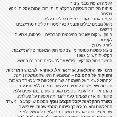
הקמה ושיפוץ מבני ציבור
פיתוח מקורות תעסוקה בחקלאות, תיירות, יזמות עסקית ומנועי
צמיחה
הקמת אתרי מגורים זמניים לקליטת עליה
ניהול מבנים יבילים ומבני קבע למטרות קליטת מתיישבים
חדשים
חיזוק ושיקום ישובים בהיבטים חברתיים – פרסום, ארועים
לקליטה;
ליווי קהילתי;
ביצוע פעולות כמוסד מיישב לפי חוק המועמדים להתיישבות
חקלאית תשי"ג-1953
המשך ניהול מקרקעין ביו"ש עד להשלמת הבחינה בנושא.
מינוי שר החקלאות, אורי אריאל, כאחראי לגיבוש המדיניות
והפיקוח על החטיבה
– המשמעות היא שהממשלה נותנת
"לחתול לשמור על השמנת". שר החקלאות ידוע כאחד מאבות
השיטה שאיפשרה לחטיבה לעשות כרצונה ללא הפרעה
בהתנחלויות ולהעביר כספים לגופים שונים במחשכים וללא
פיקוח, והוא זה שאמור כעת להנחותה ולפקח על פעולתה.
משרד החקלאות יקבל תקציב נוסף
בסכום שייקבע בין משרד
החקלאות והאוצר
לצורך פיתוח ההתיישבות.
יש לשער
שהתקציב הזה יאפשר למשרד החקלאות להמשיך לממן
פרוייקטים וגופים שהחוק לא מאפשר לחטיבה לממן (אולי