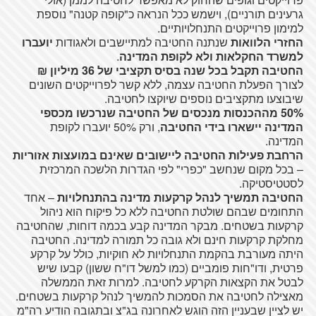
גרעינים תורניים), וישמש ככל הנראה כ"קופה קטנה" נוספת
למימון פרוייקטים התנחלויותיים.
החזרי הלוואות
שנתנה החטיבה למתיישבים ולאגודות
יועברו
למשרד החקלאות ולא לקופת המדינה
.
החטיבה תקבל בכל שנה בסיס תקציבי של 36 מיליון ₪
לצורך הפעלת החטיבה עצמה, ללא קשר לפרוייקטים השונים
שיבוצעו מתקציבים נוספים שיוקצו לחטיבה.
50% מההכנסות מנכסים של החטיבה שנרכשו מכספי
המדינה יישארו בידי החטיבה
, ורק 50% יועברו לקופת
המדינה.
הרחבת פעילות החטיבה ליישובים שאינם במועצות אזוריות
– בכל מקום שנחשב "כפרי" לפי הגדרות הלשכה המרכזית
לסטטיסטיקה.
החטיבה תמשיך לנהל קרקעות מדינה בהתנחלויות
– אחד
התחומים שבהם שולטת החטיבה ללא כל פיקוח הוא ניהול
קרקעות בשטחים. מבקר המדינה קבע בכמה דוחות, שהחטיבה
מחלקת קרקעות חינם ולא גובה כל תמורה למדינה. החטיבה
היתה מעורבת בהקמת התנחלויות לא חוקיות, כולל על קרקע
פרטית, ודו"חות פומביים (כמו למשל דו"ח ששון) קבעו שיש
לבטל את הקצאות הקרקע לחטיבה. למרות זאת הממשלה
מאצילה לחטיבה את הסמכות להמשיך לנהל קרקעות בשטחים.
יש לציין שבעניין הזה הוגש לאחרונה בג"צ ובתגובה הודיע רה"מ