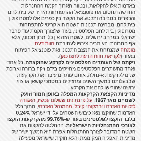
באדמות אלו לחקלאות, ובטווח הארוך הקמת ההתנחלות
החדשה תחסום את פוטנציאל ההתפתחות היחיד של בית לחם
והכפרים בסביבה ותקטע את הקשר בין כפרים אלו למטרופולין
בית לחם. מבחינה תכנונית השטח הוא קריטי להתפתחות
מטרופולין בית לחם הפלסטיני, בעוד שלצורך הקמת עוד פרבר
ישראלי במרחב ירושלים, לשטח הזה אין כל יתרון תכנוני, אלא
אף חסרונות. העותרים צירפו לעתירתם
חוות דעת
מומחה
שמנתחת את המצב התכנוני ואת פוטנציאל הפיתוח
באזור (
לקריאת חוות הדעת לחצו כאן
).
זיקתם של העותרים הפלסטינים לקרקע שהוקצתה
.
כל אחד
ואחד מהעותרים הפלסטינים מחזיקים בידם זיקה ברורה וארוכת
שנים לקרקעות א-נחלה. אותם עותרים עיבדו את הקרקעות
שבבעלותם במשך השנים ומחזיקים במסמכי קושאן או צווי
ירושה שהורישו להם את הקרקע.
מדיניות הקצאת הקרקעות המפלה באופן חמור וזועק
לשמיים מאז 1967
.
על פי נתונים ששלום עכשיו, האגודה
לזכויות האזרח ו"במקום" קיבלו מהמנהל האזרחי
, מתוך כלל
האדמות שהוקצו מאז כיבוש השטחים על ידי ישראל
0.24%
בלבד הוקצו לפלסטינים בעוד ש-99.76% מהקרקעות הוקצו
לצורכי ההתנחלויות הישראליות
. ההחלטה להקצות את
השטח המדובר לצורך ההתנחלות אפרת היא המשך ישיר של
מדיניות האפליה המקוממת והלא חוקית שישראל מפעילה