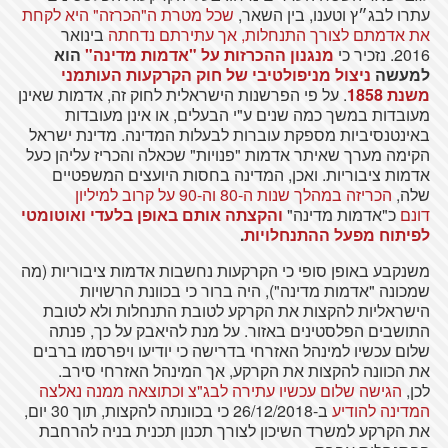
עתרו לבג״ץ וטענו, בין השאר,
שכל מטרת ה"הכרזה" היא לקחת
את אדמתם לצורך התנחלות, אך עתירתם נדחתה
בינואר
2016. נזכיר כי
מנגנון ההכרזות על "אדמות מדינה"
הוא
למעשה
ניצול מניפולטיבי של חוק הקרקעות העותמני
משנת 1858
. על פי הפרשנות הישראלית לחוק זה, אדמות שאינן
מעובדות במשך כמה שנים ע"י הבעלים, או אינן מעובדות
באינטנסיביות מספקת עוברות לבעלות המדינה. מדינת ישראל
הקימה מערך שאיתר אדמות "פנויות" שכאלה והכריז עליהן כעל
אדמות ציבוריות. ואכן, המדינה בחסות היועצים המשפטיים
שלה,
הכריזה במהלך שנות ה-80 וה-90 על קרוב למיליון
דונם
כ"אדמות מדינה"
והקצתה אותם באופן בלעדי ואוטומטי
לפיתוח מפעל ההתנחלויות
.
משנקבע באופן סופי כי הקרקעות נחשבות אדמות ציבוריות (מה
שמכונה "אדמות מדינה"), היה ברור כי בכוונת הרשויות
הישראליות להקצות את הקרקע לטובת התנחלות ולא לטובת
התושבים הפלסטינים באזור. על מנת להיאבק על כך, פנתה
שלום עכשיו למינהל האזרחי בדרישה כי יודיעו ויפרסמו ברבים
את הכוונה להקצות את הקרקע, אך המינהל האזרחי סירב.
לכן,
הגישה שלום עכשיו עתירה לבג"צ וכתוצאה ממנה נאלצה
המדינה להודיע
ב-26/12/2018 כי בכוונתה להקצות, תוך 30 יום,
את הקרקע למשרד השיכון לצורך תכנון תכנית בניה להרחבת