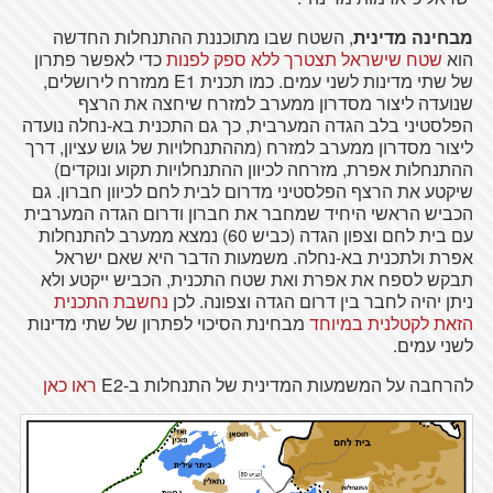
מבחינה מדינית
, השטח שבו מתוכננת ההתנחלות החדשה
הוא
שטח שישראל תצטרך ללא ספק לפנות
כדי לאפשר פתרון
של שתי מדינות לשני עמים. כמו תכנית E1 ממזרח לירושלים,
שנועדה ליצור מסדרון ממערב למזרח שיחצה את הרצף
הפלסטיני בלב הגדה המערבית, כך גם התכנית בא-נחלה נועדה
ליצור מסדרון ממערב למזרח (מההתנחלויות של גוש עציון, דרך
ההתנחלות אפרת, מזרחה לכיוון ההתנחלויות תקוע ונוקדים)
שיקטע את הרצף הפלסטיני מדרום לבית לחם לכיוון חברון. גם
הכביש הראשי היחיד שמחבר את חברון ודרום הגדה המערבית
עם בית לחם וצפון הגדה (כביש 60) נמצא ממערב להתנחלות
אפרת ולתכנית בא-נחלה. משמעות הדבר היא שאם ישראל
תבקש לספח את אפרת ואת שטח התכנית, הכביש ייקטע ולא
ניתן יהיה לחבר בין דרום הגדה וצפונה. לכן
נחשבת התכנית
הזאת לקטלנית במיוחד
מבחינת הסיכוי לפתרון של שתי מדינות
לשני עמים.
להרחבה על המשמעות המדינית של התנחלות ב-E2
ראו כאן