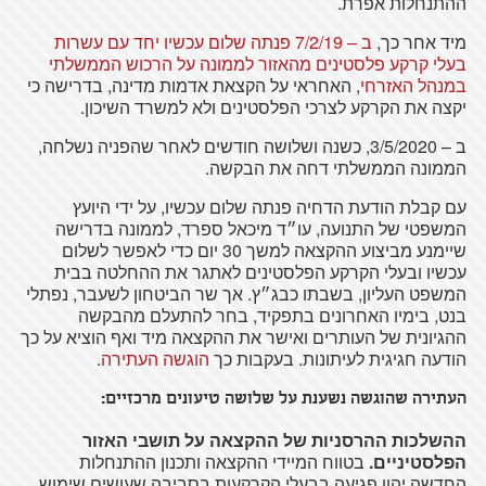
ההתנחלות אפרת.
מיד אחר כך,
ב – 7/2/19 פנתה שלום עכשיו יחד עם עשרות
בעלי קרקע פלסטינים מהאזור לממונה על הרכוש הממשלתי
במנהל האזרחי
, האחראי על הקצאת אדמות מדינה, בדרישה כי
יקצה את הקרקע לצרכי הפלסטינים ולא למשרד השיכון.
ב – 3/5/2020, כשנה ושלושה חודשים לאחר שהפניה נשלחה,
הממונה הממשלתי דחה את הבקשה.
עם קבלת הודעת הדחיה פנתה שלום עכשיו, על ידי היועץ
המשפטי של התנועה, עו״ד מיכאל ספרד, לממונה בדרישה
שיימנע מביצוע ההקצאה למשך 30 יום כדי לאפשר לשלום
עכשיו ובעלי הקרקע הפלסטינים לאתגר את ההחלטה בבית
המשפט העליון, בשבתו כבג״ץ. אך שר הביטחון לשעבר, נפתלי
בנט, בימיו האחרונים בתפקיד, בחר להתעלם מהבקשה
ההגיונית של העותרים ואישר את ההקצאה מיד ואף הוציא על כך
הודעה חגיגית לעיתונות. בעקבות כך
הוגשה העתירה
.
העתירה שהוגשה נשענת על שלושה טיעונים מרכזיים
:
ההשלכות ההרסניות של ההקצאה על תושבי האזור
הפלסטיניים
.
בטווח המיידי ההקצאה ותכנון ההתנחלות
החדשה יהוו פגיעה בבעלי הקרקעות בסביבה שעושים שימוש