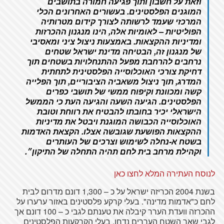
וזאת על חשבון ותוך פגיעה חמורה בתושבים
המוגנים הפלסטינים. בעשורים האחרונים הכלי
המרכזי שעמד לרשותה לצורך קידום מטרותיה
הפוליטיות – לאומיות אלה, הינו מנגנון ההכרזות
ומדיניות ההקצאות. באמצעות ניצול ציני ומאסיבי
של מנגנון זה, הבטיחה מדינת ישראל שטחים
נרחבים להרחבת מפעל ההתנחלויות בשטחים תוך
דחיקת צורכי האוכלוסייה הפלסטינית לתחתית
המדרג, תוך ניצול משאביה הציבוריים, תוך הפלייה
קשה ומכוונת וקיפוח ממשי של תושבי כפרים
הפלסטינים. הגיעה השעה והגיעה העת כי הממשל
הישראלי יכיר בחובתו להבטיח את רווחת וטובת
האוכלוסייה הכבושה המוגנת ויבטל את מדיניות
ההקצאות הפושעת שגובשה אצלו. הקצאת האדמות
בשטח א-נחלה לשימוש וצרכים של העותרים
וקהילת מרחב בית לחם תהיה התחלה של התיקון״
.
לנוסח העתירה המלא לחצו כאן
בשנת 2004 הכריזה ישראל על כ – 1,300 דונם מדרום לבית
לחם כ"אדמות מדינה". בעלי קרקע פלסטינים באזור ערערו על
ההכרזה וועדת הערר קיבלה את טענתם לגבי כ – 100 דונם אך
לגבי שאר השטח העררים נדחו. בעלי הקרקעות הפלסטינים