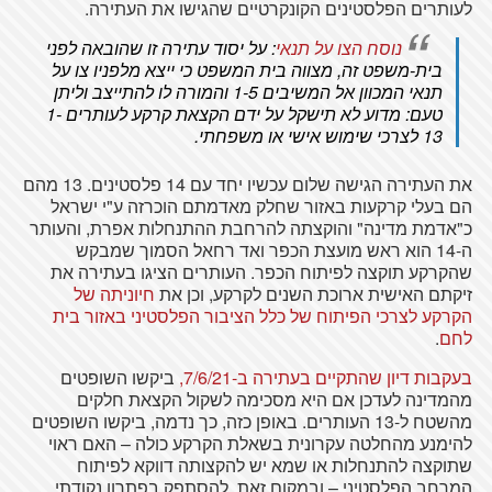
לעותרים הפלסטינים הקונקרטיים שהגישו את העתירה.
נוסח הצו על תנאי
: על יסוד עתירה זו שהובאה לפני
בית-משפט זה, מצווה בית המשפט כי ייצא מלפניו צו על
תנאי המכוון אל המשיבים 1-5 והמורה לו להתייצב וליתן
טעם: מדוע לא תישקל על ידם הקצאת קרקע לעותרים 1-
13 לצרכי שימוש אישי או משפחתי.
את העתירה הגישה שלום עכשיו יחד עם 14 פלסטינים. 13 מהם
הם בעלי קרקעות באזור שחלק מאדמתם הוכרזה ע"י ישראל
כ"אדמת מדינה" והוקצתה להרחבת ההתנחלות אפרת, והעותר
ה-14 הוא ראש מועצת הכפר ואד רחאל הסמוך שמבקש
שהקרקע תוקצה לפיתוח הכפר. העותרים הציגו בעתירה את
זיקתם האישית ארוכת השנים לקרקע, וכן את
חיוניתה של
הקרקע לצרכי הפיתוח של כלל הציבור הפלסטיני באזור בית
לחם
.
בעקבות דיון שהתקיים בעתירה ב-7/6/21,
ביקשו השופטים
מהמדינה לעדכן אם היא מסכימה לשקול הקצאת חלקים
מהשטח ל-13 העותרים. באופן כזה, כך נדמה, ביקשו השופטים
להימנע מהחלטה עקרונית בשאלת הקרקע כולה – האם ראוי
שתוקצה להתנחלות או שמא יש להקצותה דווקא לפיתוח
המרחב הפלסטיני – ובמקום זאת, להסתפק בפתרון נקודתי