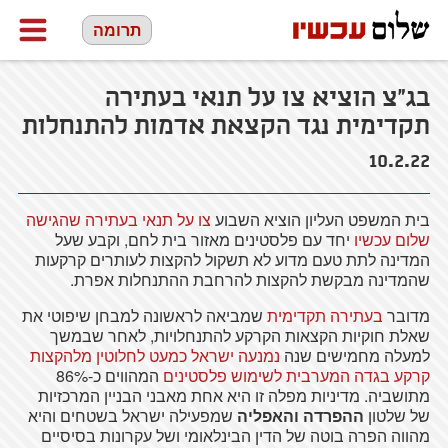
תרומה
בג"צ הוציא צו על תנאי בעתירה
תקדימית נגד הקצאת אדמות להתנחלות
10.2.22
בית המשפט העליון הוציא השבוע
צו על תנאי
בעתירה שהגישה
שלום עכשיו
יחד עם פלסטינים מאזור בית לחם, וקבע שעל
המדינה לתת טעם מדוע לא תשקול להקצות לעותרים קרקעות
שהמדינה מבקשת להקצות להרחבת ההתנחלות אפרת.
מדובר
בעתירה תקדימית
שמביאה לראשונה למבחן שיפוטי את
שאלת חוקיות הקצאות הקרקע להתנחלויות, לאחר שבמשך
למעלה מחמישים שנה
נמנעה ישראל כמעט לחלוטין מלהקצות
קרקע בגדה המערבית לשימוש פלסטינים
המהווים כ-86%
מתושביה. מדיניות מפלה זו היא אחת מאבני הבניין המרכזיות
של שלטון
ההפרדה והאפליה
שמפעילה ישראל בשטחים והיא
מהווה הפרה בוטה של הדין הבינלאומי ושל עקרונות בסיסיים