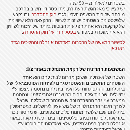
בשטחים למעלה מ – 50 שנה.
יש לציין כי מאז הגשת העתירה, ניתן פסק דין חשוב בהרכב
מורחב של בית המשפט העליון לגבי
חוק ההסדרה
, ובו נקבע
שלפלסטינים בשטחים יש זכות לשיוויון. ההקצאה הלא שיוויונית
של קרקעות היא אחת הפגיעות הבוטות ביותר של הזכות לשיוויון,
והיא אף מוזכרת במפורש
בפסק הדין על חוק ההסדרה
.
לסיפור המעשה של ההכרזה באדמות א-נחלה וההליכים נגדה
ראו כאן
המשמעות המדינית של הקמת התנחלות באזור E2:
השטח של א-נחלה, ששוכן מדרום לבית לחם הוא
אחד
השטחים החשובים והאסטרטגיים לפיתוח הפוטנציאלי של
בית לחם
. ההתפתחות של העיר בית לחם נחסמה מצפון ע"י
ירושלים ושכונות גילה והר חומה שנבנו אחרי 1967; ונחסמה
ממערב ע"י גדר ההפרדה וכביש המנהרות שסללה ישראל
לצורך חיבור ההתנחלויות של גוש עציון לירושלים. במטרופולין
בית לחם שבו שלושה מחנות פליטים צפופים, יש מחסור ניכר
בקרקעות לפיתוח ובניה, ופלסטינים רבים רכשו קרקעות באזור
א-נחלה לצורך בניה עתידית, אלא שאדמותיהם הוכרזו ע"י
ישראל כ"אדמות מדינה".