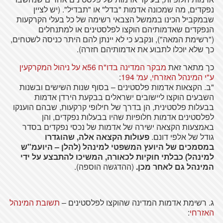
נפקדים, מה שמכונה אדמות "בדל" או "תבדיל". (יש לציין
שבמקביל הכינו בממשל הצבאי רשימה של כל בעלי הקרקעות
הנפקדים שאדמותיהם הוקצו לפלסטינים או למתנחלים
("רשימת המאה"), ונקבע כי לא יינתן להם היתר כניסה לשטחים,
כך שלא יוכלו לתבוע את אדמותיהם חזרה).
כך מתאר זאת
מבקר המדינה בדו"ח 56א על ניהול המקרקעין
ע"י המינהל האזרחי, עמ' 194
:
"ב. הקצאות אדמות פלסטינים – בסוף שנות השישים ובשנות
השבעים הוקצו ליישובים ישראלים בבקעת הירדן אדמות
בבעלות פלסטינית, הן בדרך של חילופי קרקעות, שבהם הוענקו
לפלסטינים אדמות חלופיות שהיו בבעלות נפקדים, והן
באמצעות הקצאה ישירה של אדמות של נכסי נפקדים בסדר
גודל של אלפי דונם.
פעולות הקצאה אלה, שהוגדרו
במסמכים של היועץ המשפטי למינהל (להלן – היועמ"ש
למינהל) כבלתי חוקיות לכאורה, המשיכו להתבצע על ידי
המינהל גם לאחר מכן.
(ההדגשה הוספה).
ג. רשימת אדמות המדינה שהוקצו לפלסטינים –
תשובת המינהל
האזרחי
: