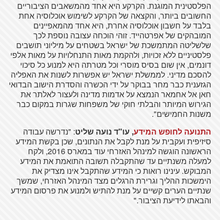
הפלסטינית המוגנת. הקרקע היא אחד מהמשאבים הציבוריים
החשובים ביותר, והקצאה של הקרקע לשימוש אוכלוסיה אחת
בלבד על חשבון אוכלוסיה אחרת, היא אחד מהמאפיינים
המובהקים של אפרטהייד. זוהי הוכחה עצובה נוספת לכך
שלשליטה המתמשכת של ישראל בשטחים על מיליוני תושבים
פלסטיניים ללא זכויות, ולהקמת מאות התנחלויות על מאות אלפי
דונמים, אין שום בסיס מוסרי וכל מטרתה היא למנוע כל סיכוי
להסכם מדיני. לממשלת ישראל יש אפשרות לשנות את האפליה
הגזענית כבר מחר בבוקר על ידי הכשרה והסדרת הישוב הבדואי
חאן אל אחמאר הנמצא על אדמות מדינה ולעצור לאלתר את
הגירוש המיותר והבלתי חוקי של משפחות שגרות במקום כבר
משנות החמישים".
התנועה לחופש המידע
, עו"ד נועה שליט
: "נדרשה עבודה
סיזיפית ועקבית על מנת לקבל את הנתונים, שכן בקשת המידע
הראשונה הוגשה למינהל האזרחי עוד במארס 2016, ולקח
למעלה משנתיים עד שהתקבלה תשובה התואמת את המידע
המבוקש. עינינו רואות כי המידע שהתקבל אינו מצדיק את
הימשכות ההליך וגרירת הרגלים מצד המינהל האזרחי, שמשך
שנתיים הערים קשיים על מנת להתיש ולמנוע את פרסום המידע
והבאתו לידיעת הציבור."