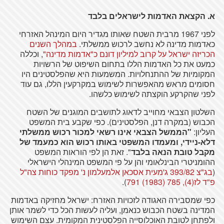
א. הקצאת האדמות לישראלים בלבד
לפני 1967 מרבית השטח שאותו מגדיר היום המינהל האזרחי
כאדמות מדינה לא נחשב לרכוש ממשלתי.
במהלך השנים
הכריזה ישראל על קרוב למיליון דונם כ"אדמות מדינה"
, וכללה
כמעט את כל האדמות הללו בתחום השיפוט של הרשויות
המקומיות של ההתנחלויות. המשמעות היא שהפלסטינים היו
חסומים מראש מהאפשרות לשימוש במקרקעין הללו, גם עוד
לפני שהקרקע הוקצתה לשימוש כלשהו.
השלטון הצבאי מחוייב לדאוג לתושבים המוגנים של השטח
הכבוש (במקרה דנן, הפלסטינים). כפי שקבע בית המשפט
העליון:
"הממשל הצבאי אינו רשאי למכור רכוש ממשלתי
דלא-ניידי, ומעמדו המשפטי באותו רכוש הוא כמעמד של
מקבל טובת הנאה בלבד
". זאת הן לפי הוראות המשפט
ההומניטרי הבינלאומי והן על פי המשפט המינהלי הישראלי
(
בג"צ 393/82 ג'מעית אסכאן אלמעלמון נ' מפקד כוחות צה"ל
פ"ד לז(4), 785 (1983) 791
).
כפי שמסבירה האגודה לזכויות האזרח: ישראל מחזיקה באדמות
המדינה בשטח הכבוש כנאמן, ועליה לעשות הכל כדי לשמר אותן
ולפתחן לטובת האוכלוסייה הפלסטינית המקומית. עצם השימוש