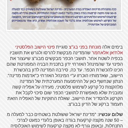
בימים אלה
מונחת בפני בג"צ
סוגיית
פינוי הישוב הפלסטיני
אלח'אן אלאחמר
שהמדינה מבקשת להרסו ולגרש את תושביו
בכפיה לשטח אחר. תושבי הכפר מבקשים מבג"צ שיעצור את
הפינוי עד שהמינהל האזרחי ידון בתכנית הבניה המפורטת שהם
הכינו להכשרת הכפר. עד כה, סירבה המדינה לדון בהכשרת
היישוב, שאדמותיו הוכרזו ע"י המינהל האזרחי כ"אדמות מדינה".
הנתון שנחשף כאן על ההימנעות המערכתית של המדינה
מלהקצות כל קרקע לשימוש פלסטיני, מעידה על אפליה קשה
ומובנית שלא מאפשרת לתושבי הכפר שום סיכוי לקבל את
הקרקע ולהסדיר את היישוב. שאלת החוקיות של האפליה הזאת
תעמוד ברקע של הדיון בבג"צ.
שלום עכשיו
: "מדינת ישראל ששולטת בשטחים כבר למעלה מ
– 50 שנה מקצה קרקעות בגדה באופן בלעדי כמעט לצרכי
התנחלות, ובאופן גורף לא מקצה קרקעות לשימוש האוכלוסיה