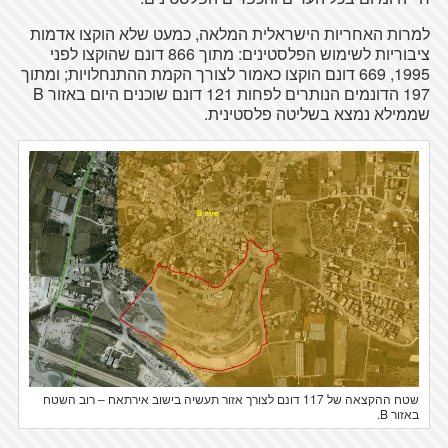
למרות האחריות הישראלית המלאה, כמעט שלא הוקצו אדמות
ציבוריות לשימוש הפלסטינים: מתוך 866 דונם שהוקצו לפני
1995, 669 דונם הוקצו כאמור לצורך הקמת ההתנחלויות; ומתוך
197 הדונמים הנותרים לפחות 121 דונם שוכנים היום באזור B
שממילא נמצא בשליטה פלסטינית.
שטח ההקצאה של 117 דונם לצורך אזור תעשיה בישוב אירתאח – רוב השטח
באזור B.