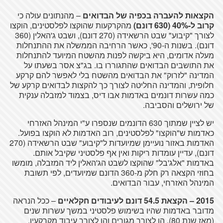
הקצאות להעברה בכפיה של הבדואים
– מהנתונים עולה כי
קרוב ל-40% (630 דונם)
מהקרקעות שהוקצו לפלסטינים, הוקצו
לצורך "קיבוע" שבט הרשאידה (270 דונם), ושבט ג'האלין (360
דונם). בשנות ה-90', כאשר הרחיבה הממשלה את ההתנחלות
מעלה אדומים, היא ביקשה לפנות מהשטח המיועד להתנחלות
את התושבים הבדואים שהתגוררו בו. בג"צ אסר בשעתו על
המדינה "לזרוק" את הבדואים מהשטח בלי לאפשר להם קרקע
חלופית, והמדינה החליטה לצורך כך להקצות לבדואים קרקע של
כמה עשרות דונמים באדמות אבו דיס, בצמוד למזבלה ענקית
של ירושלים והסביבה.
יש לציין שמתוך 630 הדונמים שנספרו ע"י המינהל האזרחי
כאדמות ש"הוקצו" לפלסטינים, רוב האדמות לא הוקצו בפועל.
האדמות באזור נועיימן שמיועדות ל"קיבוע" שבט הרשאידה (270
דונם), עדיין עומדות ריקות ואין אף פלסטיני שקיבל אותם.
באדמות "אלג'בל" שהוקצו לשבט הג'האלין ליד המזבלה, מומשו
בחוזי הקצאה רק חלק מ-360 הדונם שמיועדים, לפי תשובת
המינהל האזרחי, עבור הבדואים.
2015 – הקצאת 54.5 דונם לעיבודים חקלאיים
– ככל הנראה
מדובר באדמות שהיו בשימוש פלסטיני במשך עשרות שנים
(מאז שנת 80), הן לצורך מגורים והן לצורך עיבוד מקרקעין.