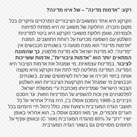
רקע: "אדמות מדינה" – של איזו מדינה?
הקרקע היא אחד המשאבים הציבוריים המרכזיים והיקרים בכל
מקום וחברה. החלוקה של משאב זה היא מפתח לפיתוח
ולצמיחה, ואופן חלוקת משאבי הקרקע היא ביטוי למדיניות
השלטון עם השפעה מכרעת על רווחת התושבים. המונח
"אדמות מדינה" הוא מונח מטעה כי בשטחים הכבושים אין
"מדינה", לא מדינת ישראל ולא מדינת פלסטין,
כך שהמונח
המתאים יותר הוא "אדמות ציבוריות", אדמות ששייכות
לציבור
. במדינות עצמאיות, מי שמנהל את אדמות הציבור היא
המדינה. המדינה מחליטה למי לתת את הקרקע והיא מקצה
אותה בחוזי חכירה או שכירות לשימושים שונים. בשטחים
הכבושים מי שמנהל את הקרקעות הציבוריות הוא השלטון
הצבאי הישראלי שמדיניותו מוכתבת ע"י ממשלת ישראל.
לפלסטינים אין זכות להשפיע על המדיניות הזאת. עד הסכם
הביניים ב-1995 (הסכם אוסלו ב'), היה צה"ל אחראי על כל
תושבי הגדה המערבית ורצועת עזה, כולל ניהול חיי היומיום בכל
הערים והכפרים, אך מאז הסכם אוסלו ב', הוא אחראי באופן
ישיר "רק" על 60% מהגדה המערבית (אזור C) ובאופן עקיף על
תחומים מסויימים גם בשאר הגדה המערבית.