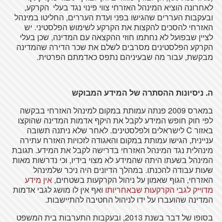
לאחרונה הוציא המינהל האזרחי צווי פינוי נגד בעלי הקרקע,
ובעקבות העררים שהגישו בפני ועדת העררים, החליטו במינהל
האזרחי להסכים להקצות את הקרקע לשימוש הפלסטיני. יש
לציין שבפועל לא נחתמו חוזי ההקצאה עם המדינה, שכן בעלי
הקרקע הפלסטינים מסרבים לשלם את שכר הדירה שהמדינה
מבקשת, עבור מה שבעיניהם נתפס כאדמתם הפרטית.
ה. ניסיונות ההסתרה של המידע המבוקש
במארס 2009 פנתה עמותת במקום למינהל האזרחי בבקשה
לפי חוק חופש המידע לקבל את היקף אדמות המדינה שהוקצו
באזור C לישראלים ולפלסטינים. לאחר שלא ניתנה תשובה
עניינית, הגישו עמותת במקום והאגודה לזכויות האזרח עתירה
מינהלית נגד המינהל האזרחי בדרישה לקבל את המידע. תגובת
המינהל בשעתו היתה שהמידע לא מצוי בידיו, וכי נדרשות מאות
שעות עבודה להכנתו. במהלך הדיונים היה ניכר שלמינהל
האזרחי, הגוף שאמון על ניהול הקרקעות בשטחים,
אין מידע
מדוייק לגבי הקרקעות שבאחריותו
ואף אין לו מושג לגבי אדמות
המדינה שהועברו על ידו לניהול החטיבה להתיישבות.
בסופו של דבר בשנת 2013, ובעקבות התערבות בית המשפט