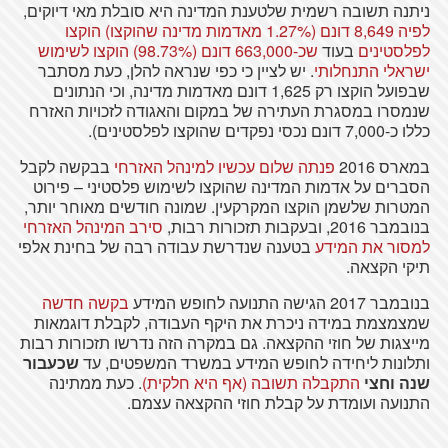
ניתנה תשובה רשמית שלטענת המדינה היא סובלת מאי דיוקים,
לפיה 8,649 דונם (1.27% מאדמות מדינה שהוקצו) הוקצו
לפלסטינים
בעוד
שכ-663,000 דונם (98.73%) הוקצו לשימוש
ישראלי התנחלותי
. יש לציין כי כפי שנראה להלן, כעת מסתבר
שבפועל הוקצו רק 1,625 דונם מאדמות מדינה, וכי הנתונים
שנמסרו במסגרת העתירה של במקום והאגודה לזכויות האזרח
כללו כ-7,000 דונם נכסי נפקדים שהוקצו לפלסטינים).
במארס 2016
פנתה שלום עכשיו למינהל האזרחי
בבקשה לקבל
הסברים על אדמות המדינה שהוקצו לשימוש פלסטיני – פירוט
המטרות שלשמן הוקצו המקרקעין. שמונה חודשים מאוחר יותר,
בנובמבר 2016, ובעקבות תזכורות רבות,
סירב המינהל האזרחי
למסור את המידע
בטענה שנדרשת עבודה רבה של בחינת אלפי
תיקי הקצאה.
בנובמבר 2017 הגישה התנועה לחופש המידע
בקשה חדשה
שמצמצמת במידה ניכרת את היקף העבודה, לקבלת דוגמאות
מייצגות של חוזי ההקצאה. גם במקרה הזה נדרשו תזכורות רבות
ותלונות ליחידה לחופש המידע במשרד המשפטים, עד
שכעבור
שנה וחצי
התקבלה תשובה (אף היא חלקית)
. כעת ממתינה
התנועה ועומדת על קבלת חוזי ההקצאה עצמם.