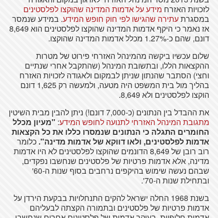
לזכויות האזרח
מידע על אדמות המדינה שהוקצו לפלסטינים
במסגרת
עתירה שהגישו לפי חוק חופש המידע
. במידע שנמסר
אז נאמר כי היקף אדמות המדינה שהוקצו לפלסטינים הוא 8,649
דונם, שהם כ-1.27% מכלל אדמות המדינה שהוקצו.
שלום עכשיו ביקשה מהמינהל האזרחי פירוט של מטרות
ההקצאות הללו, ובתשובת המינהל (שהתקבל אחרי שנתיים
וחצי) הסתבר שהנתון שניתן לבמקום ולאגודה לזכויות האזרח
בהליך מול בית המשפט היה מטעה, ולמעשה רק 1,625 דונם
הוקצו לפלסטינים ולא 8,649.
את ההבדל בין הנתונים (כ-7,000 דונם!) ניתן להבין מבית השיטין
מתגובת המינהל האזרחי לתנועה לחופש המידע
:
"מעיון מכלל
החומרים התגלה כי הנתונים שנמסרו כללו את כל הקצאות
אדמות לפלסטינים, ולאו דווקא של אדמות מדינה".
כלומר
רוב רובן של 8,649 הדונמים שהוקצו לפלסטינים לא היו אדמות
מדינה, אלא אדמות פרטיות של פלסטינים שנחשבו נפקדים,
שבהם נעשה שימוש בהיקפים נרחבים בסוף שנות ה-60'
ובתחילת שנות ה-70'.
בשנת 1968 החלה ישראל להקים התנחלויות בבקעת הירדן על
אדמות פרטיות של פלסטינים ובתמורה הקצתה לבעליהם
אדמות חלופיות, בעיקר אדמות של פלסטינים אחרים שנחשבו