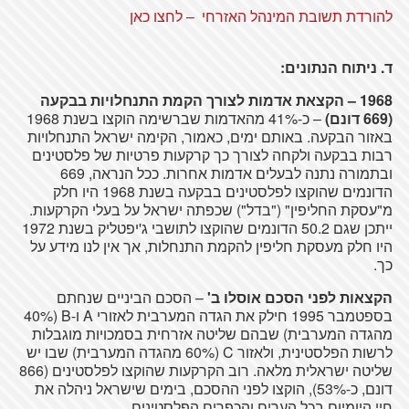
להורדת תשובת המינהל האזרחי – לחצו כאן
ד. ניתוח הנתונים:
1968 – הקצאת אדמות לצורך הקמת התנחלויות בבקעה
(669 דונם)
– כ-41% מהאדמות שברשימה הוקצו בשנת 1968
באזור הבקעה. באותם ימים, כאמור, הקימה ישראל התנחלויות
רבות בבקעה ולקחה לצורך כך קרקעות פרטיות של פלסטינים
ובתמורה נתנה לבעלים אדמות אחרות. ככל הנראה, 669
הדונמים שהוקצו לפלסטינים בבקעה בשנת 1968 היו חלק
מ"עסקת החליפין" ("בדל") שכפתה ישראל על בעלי הקרקעות.
ייתכן שגם 50.2 הדונמים שהוקצו לתושבי ג'יפטליק בשנת 1972
היו חלק מעסקת חליפין להקמת התנחלות, אך אין לנו מידע על
כך.
הקצאות לפני הסכם אוסלו ב'
– הסכם הביניים שנחתם
בספטמבר 1995 חילק את הגדה המערבית לאזורי A ו-B (40%
מהגדה המערבית) שבהם שליטה אזרחית בסמכויות מוגבלות
לרשות הפלסטינית, ולאזור C (60% מהגדה המערבית) שבו יש
שליטה ישראלית מלאה. רוב הקרקעות שהוקצו לפלסטינים (866
דונם, כ-53%), הוקצו לפני ההסכם, בימים שישראל ניהלה את
חיי היומיום בכל הערים והכפרים הפלסטינים.