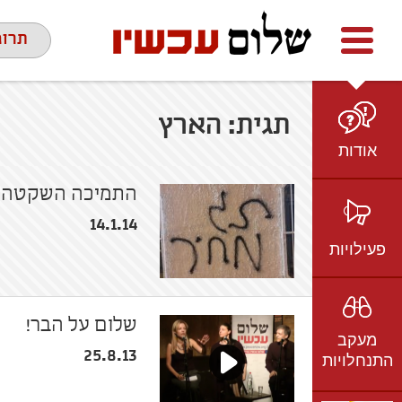
Facebook
youtube
twitter
תרומ
תגית:
הארץ
אודות
מי אנחנו
התמיכה השקטה ב
הצוות
14.1.14
חזון ועמדות
פעילויות
ציר זמן
בשטח
אמיל גרינצווייג
ברשת
שקיפות
שלום על הבר!
מעקב
בתקשורת
25.8.13
התנחלויות
וידאו