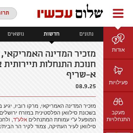
Facebook
youtube
twitter
תרומ
נתונים
חדשות
נושאים
אודות
מזכיר המדינה האמריקאי, 
חנוכת התנחלות תיירותית 
מי אנחנו
הצוות
א-שריף
חזון ועמדות
פעילויות
08.9.25
ציר זמן
בשטח
אמיל גרינצווייג
מזכיר המדינה האמריקאי, מרקו רוביו, יגי
ברשת
שקיפות
מעקב
בשכונת סילוואן הפלסטינית במזרח ירושלים. 
בתקשורת
התנחלויות
המופעל ע"י עמותת המתנחלים
אלע"ד
, ולחנ
וידאו
סילוואן לעיר העתיקה, צמוד לקיר הר הבית/