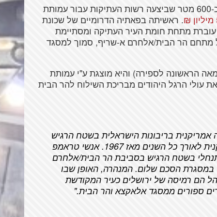
המנהרה היא חפירה ארכאולוגית באורך של כ-600 מטר שביצעה רשות העתיקות עבור עמותת
. ראשיתה בפאתיה הדרומיים של שכונת
 עוברת מתחת חומת העיר העתיקה ומסתיימת
של מתחם הר הבית/אלחרם א-שריף, סמוך למסגד
ה הראשונה לספירה) והיא מוצגת ע"י עמותת
ת עולי הרגל היהודים מבריכת השילוח להר הבית
ה אמריקנית בריבונות הישראלית בשטח הרגיש
של האגן הקדוש, בניגוד לעמדה האמריקנית לאורך כל השנים מאז 1967. אנשי טראמפ
תנחלי בשטח הרגיש בסביבת הר הבית/אלחרם
במסגרת הסכם שלום. המנהרה, האופן שבו
ל הם רמיסה של ירושלים כעיר המקודשת
רים ספורים ממסגד אלאקצא והר הבית
."