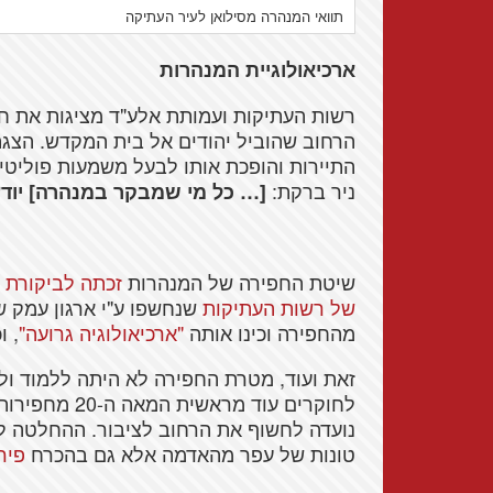
תוואי המנהרה מסילואן לעיר העתיקה
ארכיאולוגיית המנהרות
רשות העתיקות ועמותת אלע"ד מציגות את ח
הרחוב שהוביל יהודים אל בית המקדש. הצגה
התיירות והופכת אותו לבעל משמעות פוליטי
ניר ברקת:
[… כל מי שמבקר במנהרה] יודע
שיטת החפירה של המנהרות
זכתה לביקורת
ב
של רשות העתיקות
שנחשפו ע"י ארגון עמק שו
מהחפירה וכינו אותה
"ארכיאולוגיה גרועה"
, ו
זאת ועוד, מטרת החפירה לא היתה ללמוד ולח
לחוקרים עוד מ
נועדה לחשוף את הרחוב לציבור. ההחלטה 
טונות של עפר מהאדמה אלא גם בהכרח
פיר