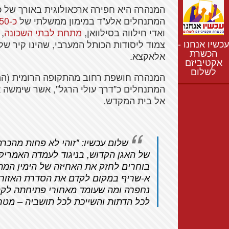
נתונים
חדשות
המתנחלים אלע"ד במימון ממשלתי של
כ-50 מיליון ₪
ואדי חילווה בסילוואן,
מתחת לבתי השכונה
,
נושאים
עכשיו אנחנו -
צמוד ליסודות הכותל המערבי, שהינו קיר 
רשימת התנחלויות
הכשרת
אלאקצא.
אקטיביזם
מפת התנחלויות
לשלום
המנהרה חושפת רחוב מהתקופה הרומית (המא
המתנחלים כ"דרך עולי הרגל", אשר שימשה א
אל בית המקדש.
שלום עכשיו: "
זוהי לא פחות מהכר
בוחרים לחזק את האחיזה של הימין המ
א-שריף במקום לקדם את הסדרת האזור 
נחפרה ומה שעומד מאחורי פתיחתה לקה
לכל הדתות והשייכת לכל תושביה – מט