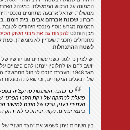
ממשלות ישראל ארבעה מתחמים מנכסי היהו
חברון:
שכונת אברהם אבינו, בית רומנו, בי
הממונה מגרש נוסף מנכסי היהודים לטובת
בנ
מכן הוחלט
להקצות גם את מבני השוק הסיטו
מתנחלים (תכנית שעדיין לא מומשה).
כעת ל
.
לשטח ההתנחלות
יש לציין כי לפני כשני עשורים פנו יורשיו ש
יושב להם או לחלופין יינתנו להם פיצויים ע
מאז 1948 והעברת הנכס לניהול הממשל
של הבעלים המקוריים, וכי שאלת הבעלות הפ
כך כתבה השופטת פרוקצ'יה בפסק ה
פועלת לניתוקה של זיקת הקנין הפרטי 
העתידי בענין גורלו של הנכס למישור ה
בינמדינתיים. נקווה ונייחל כי לא ירחק ה
בין השורות ניתן לשמוע את "הצד השני" של