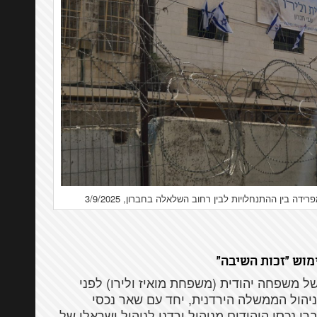
 בין ההתנחלויות לבין רחוב השלאלה בחברון, 3/9/2025
וש "זכות השיבה"
ל משפחה יהודית (משפחת מואיז ולירו) לפני
 ב-1948 עבר הנכס לניהול הממשלה הירדנית, יחד עם שאר נכסי
ים שנותרו בשטחי ירדן. אחרי 1967, עברו נכסי היהודים מניהול ירדני לניהול ישראלי של