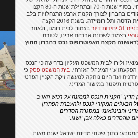
הממונה על הרכוש הממשלתי במינהל האזרחי. בסוף שנות ה-70 ובתחילת שנות ה-80 הקצו
דים בחברון לצורך הקמת ארבע התנחלויות בלב
. בשנת 2016 הקצה
ת הדסה ותל רומיידה
יית 31 יחידות דיור
בצמוד לבית רומנו, ולאחר
נאי
בצמוד לשכונת אברהם אבינו, לטובת
ראשונה מקצה האפוטרופוס נכס בחברון מחוץ
ל מואיז ולירו לבית המשפט העליון בדרישה כי הנכס
ל הפקעתו ע"י המינהל האזרחי.
בית המשפט פסק
כי
ה הירדנית ועד היום נותקה למעשה זיקת הקניין הפרטי
רטית תיפטר במישור המדיני.
דין: "הקניית הנכס לממונה על רכוש האויב
של הבעלים המקורי לנכס ולהעברת הפתרון
מדיני והבינלאומי במסגרת הסדרים
יום שהסדרים כאלה אכן יושגו."
 המטבע: בתוך שטחי מדינת ישראל ישנם מאות