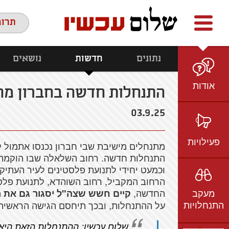
Facebook
youtube
twitter
תרומ
נתונים
חדשות
נושאים
אודות
התנחלות חדשה בחברון מח
מי אנחנו
03.9.25
הצוות
חזון ועמדות
פעילויות
מתנחלים מישיבת שבי חברון נכנסו אתמול 
ציר זמן
התנחלות חדשה. רחוב השלאלה שבו הוקמה ה
בשטח
וכמעט יחידי לתנועת פלסטינים לעיר העתי
אמיל גרינצווייג
הרחוב המקביל, רחוב השוהדא, לתנועת פלס
ברשת
שקיפות
מעקב
החדשה,
קיים חשש שצה"ל יסגור גם את 
בתקשורת
התנחלויות
על ההתנחלות, ובכך תיחסם הגישה הראשית 
וידאו
שלום עכשיו: ההתנחלות הזאת היא