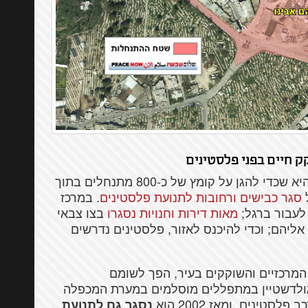
 חיים בפני פלסטינים
המציאות בחברון בשני העשורים האחרונים היא שכדי להגן על קומץ של כ-800 מתנחלים בתוך
סגר כבישים ורחובות לתנועת פלסטינים
. במרכז
לעבור ברגל;
מאות דירות וחנויות נסגרו
בצו צבאי
ליהם; וכדי להיכנס לאזור, פלסטינים נדרשים
המרכזיים והשוקקים בעיר, הפך לשומם
גולדשטיין במתפללים מוסלמים במערת המכפלה
נסגר גם לתנועת