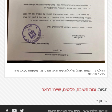
החלטת ההוצאה לפועל שלא להקפיא הליכי הפינוי נגד משפחת סבאג שייח
ג'ראח 3/3/19
תגיות:
זכות השיבה
,
פליטים
,
שייח' ג'ראח
שיתוף:
© 2026 שלום עכשיו
|
מפת אתר
|
הצהרת נגישות