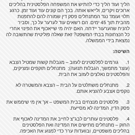
הליך ועוד הליך כדי להתיש את המשפחה הפלסטינית בהליכים
ארוכים ויקרים, ולייאש אותה. בכך הם קונים עוד ועוד זמן. כרגע
תלוי ועומד נגד המתנחלים פסק דין שמורה להם להתפנות
מהבית תוך 45 ימים. הם רשאים עוד לערער על כך, וסביר
להניח שהערעור יידחה. האם יהיה מי שייאכוף את הפינוי אחרי
כל הנצחונות בבתי המשפט? זאת שאלה פוליטית שהתשובה לה
נמצאת בידי הממשלה.
השיטה:
1. גורמים לפלסטינים לעזוב – מגבלות קשות שמטיל הצבא
(עוצר מתמשך, הגבלות תנועה); מתנחלים תוקפים ומציקים,
והפלסטינים נאלצים לעזוב את הבית.
2. מתנחלים משתלטים על הבית – הצבא והמשטרה לא
נוקפים אצבע להוציא אותם.
3. פלסטינים מנצחים בבית המשפט – אך אין מי שיממש את
פסק הדין. המדינה לא מסייעת.
4. פלסטינים עותרים לבג"צ לחייב את המדינה לאכוף את
החוק – מתנחלים מתישים את המדינה ואת הפלסטינים
בהליכים משפטיים, ובוועדות ערר כדי למנוע את האכיפה.