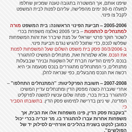
שיפנו אותם, אך המשטרה בתגובה טענה שמכיוון שחלפו
למעלה מ-30 ימים מהפלישה, עליהם לפנות לבית המשפט
לקבל צו פינוי.
2005-2006 – תביעת הפינוי הראשונה: בית המשפט
מורה
למתנחלים להתפנות
– ביוני 2005 נאלצה משפחת בכרי
לשכור חוקר פרטי ישראלי על מנת שיברר את זהות המשפחות
שפלשו לנכס, כדי שתוכל להגיש נגדם תביעת פינוי.
ב-30/3/2006 פסק בית משפט השלום שעל המשפחות לפנות
את הנכס
. אלא שלמרות זאת, מתנחלים המשיכו להתגורר
בנכס. לימים הודיעה חברת "טל השקעות ובניה" שבבעלות
מתנחלים, כי המתנחלים מתגוררים בנכס מטעמה וכי היא
רכשה את הנכס מהבעלים, כפי שנראה להלן.
2007-2008 – תשובת הפרקליטות: "המתנחלים התחלפו"
–
אחרי שעברה כשנה מפסק הדין ומתנחלים עדיין המשיכו
להתגורר בבית בכרי, פנתה שלום עכשיו למשנה לפרקליט
המדינה, שי ניצן בדרישה למימוש פסק הדין.
בתשובתו הסביר
כי:
"בעקבות פסק הדין, פינו משפחות אלו את הבית, אך
משפחות אחרות עברו להתגורר בו. מר זכריה בכרי יכול
כמובן לנקוט בשנית בהליכים אזרחיים לסילוק יד של
הפולשים".