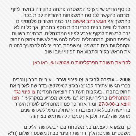
בנוסף הודיע שי ניצן כי המשטרה פתחה בחקירה בחשד לזיוף
ומרמה בהקשר לכניסת המשפחות היהודיות לבית בכרי.
בהמשך אף
הוגש כתב אישום
נגד כמה חשודים פלסטיניים
בחשד לזיופים בבית בכרי ובבית נוסף בחברון. אך כל זה לא
גרם לרשויות לנקוף אצבע לפינוי המתנחלים. מבחינת רשויות
אכיפת החוק, המתנחלים יכולים להמשיך לעשות צחוק מהחוק
ומהחלטות בית המשפט, ומשפחת בכרי יכולה להמשיך להטיח
את הראש בקיר ולתבוע את הפינוי שוב ושוב.
לקריאת תשובת הפרקליטות מ-6/1/2008, ראו כאן
2008 – עתירה לבג"צ, צו פינוי וערר
– עיריית חברון וזכריה
בכרי הגישו עתירה לבג"צ (בג"צ 5979/07) בדרישה לאכוף את
החוק בחברון. בעקבות העתירה הוציאה המדינה
צו פינוי נגד
המתנחלים
בהליך שנקרא "צו שימוש מפריע במקרקעין".
הצו
הוצא ב-27/3/08
, ומיד אחר כך פנו המתנחלים לועדת הערר
בדרישה לבטל את הצו בתירוץ שחלפו מעל לשלוש שנים
מהפלישה לבית, ולכן אין סמכות להשתמש בצו הזה.
כך מצאו את עצמם בני משפחת בכרי בשלושה הליכים
משפטיים שונים: הליך דרישת הפינוי בבית משפט השלום (ת"א