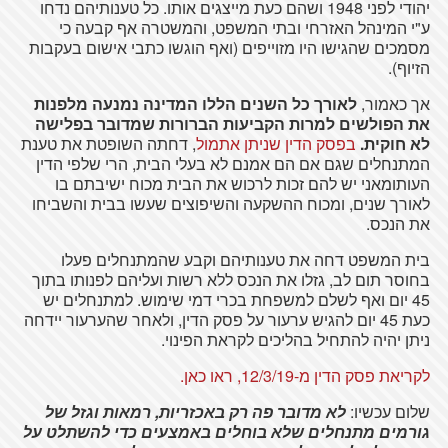
יהודי לפני 1948 ושהם כעת מייצגים אותו. כל טענותיהם נדחו
ע"י המינהל האזרחי ובתי המשפט, והמשטרה אף קבעה כי
מסמכים שהגישו היו מזוייפים (ואף הוגשו כתבי אישום בעקבות
הזיוף).
אך כאמור,
לאורך כל השנים הללו המדינה נמנעה מלפנות
את הפולשים למרות הקביעות הברורות שמדובר בפלישה
לא חוקית.
בפסק הדין שניתן אתמול
, דחתה השופטת את טענת
המתנחלים שגם אם הם אמנם לא בעלי הבית, הרי שלפי הדין
העותומאני יש להם זכות לרכוש את הבית מכוח ישיבתם בו
לאורך שנים, ומכוח ההשקעה והשיפוצים שעשו בבית והשביחו
את הנכס.
בית המשפט דחה את טענותיהם וקבע שהמתנחלים פעלו
בחוסר תום לב, גזלו את הנכס ללא רשות ועליהם לפנותו בתוך
45 יום ואף לשלם למשפחת בכרי דמי שימוש. למתנחלים יש
כעת 45 יום להגיש ערעור על פסק הדין, ולאחר שהערעור יידחה
ניתן יהיה להתחיל בהליכים לקראת הפינוי.
לקריאת פסק הדין מ-12/3/19, ראו כאן.
שלום עכשיו:
לא מדובר פה רק באכזריות, רמאות וגזל של
גורמים מתנחלים שלא בוחלים באמצעים כדי להשתלט על