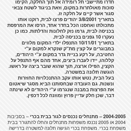
חדרו מתיישבי תל רומידה אל תוך החלקה, הקימו
סוכות מאולתרות במקום, וזאת בניגוד לשטח צבאי
סגור אשר קיים על חלקה זו.
בתאריך 3/8/2001 יהודים פרצו לבית, רוקנו אותו
מתכולתו ואחסנו הכל בחדר אחד, הרסו את המרפסת
בכניסה לבית, גרמו נזק לחלונות והדלתות. כמו כן
נעקרו 10 גפנים בכניסה לבית.
בתאריך 10/11/01 התנפלו ילדי המקום מלווים
במבוגרים על קצין מת"ק שנקרא למקום ע"י
החטיבה, על רקע בניית גדר במקום ע"י היהודים,
קללוהו, יידו לעברו ביצים, אחד מהם אף התנפל על
הקצין, הפילו ארצה, תוך שהוא שובר ביצה על ראשו.
הוגשה תלונה במשטרה.
בעל הבית, נטש אותו עקב ההתנכלויות החוזרות
ונשנות. גם העובדה שבחסותנו הביא מסגר שיאטום
את הפרצות במבנה שנגרמו ע"י היהודים לא שינתה
דבר, שכן חלק עדיין פרוץ ומוזנח לכל דכפין.
2004-2005 – מתנחלים נכנסים לגור בבית בכרי
– בסביבות
2004 או 2005 נכנסו משפחות מתנחלים והחלו להתגורר בבית
משפחת בכרי. משפחת בכרי הגישה תלונה למשטרה בדרישה