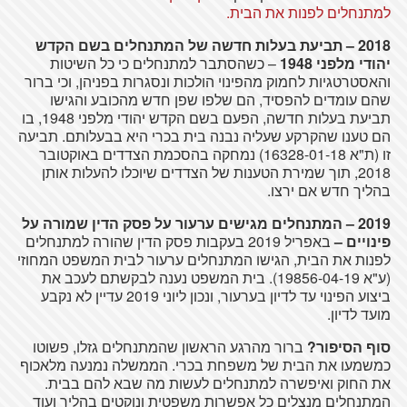
למתנחלים לפנות את הבית.
2018 – תביעת בעלות חדשה של המתנחלים בשם הקדש
יהודי מלפני 1948
– כשהסתבר למתנחלים כי כל השיטות
והאסטרטגיות לחמוק מהפינוי הולכות ונסגרות בפניהן, וכי ברור
שהם עומדים להפסיד, הם שלפו שפן חדש מהכובע והגישו
תביעת בעלות חדשה, הפעם בשם הקדש יהודי מלפני 1948, בו
הם טענו שהקרקע שעליה נבנה בית בכרי היא בבעלותם. תביעה
זו (ת"א 16328-01-18) נמחקה בהסכמת הצדדים באוקטובר
2018, תוך שמירת הטענות של הצדדים שיוכלו להעלות אותן
בהליך חדש אם ירצו.
2019 – המתנחלים מגישים ערעור על פסק הדין שמורה על
פינויים –
באפריל 2019 בעקבות פסק הדין שהורה למתנחלים
לפנות את הבית, הגישו המתנחלים ערעור לבית המשפט המחוזי
(ע"א 19856-04-19). בית המשפט נענה לבקשתם לעכב את
ביצוע הפינוי עד לדיון בערעור, ונכון ליוני 2019 עדיין לא נקבע
מועד לדיון.
סוף הסיפור?
ברור מהרגע הראשון שהמתנחלים גזלו, פשוטו
כמשמעו את הבית של משפחת בכרי. הממשלה נמנעה מלאכוף
את החוק ואיפשרה למתנחלים לעשות מה שבא להם בבית.
המתנחלים מנצלים כל אפשרות משפטית ונוקטים בהליך ועוד