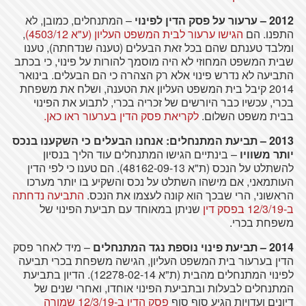
2012 – ערעור על פסק הדין לפינוי
– המתנחלים, כמובן, לא
התפנו. הם
הגישו ערעור לבית המשפט העליון (ע"א 4503/12)
,
ומלבד טענתם שהם בכל זאת הבעלים (טענה שנדחתה), טענו
שבית המשפט המחוזי לא היה מוסמך להורות על פינוי, כי בכתב
התביעה לא נדרש פינוי אלא רק הצהרה כי הם הבעלים. בינואר
2014 קיבל בית המשפט העליון את הטענה, ושלח את משפחת
בכרי, עכשיו כבר היורשים של זכריה בכרי, לתבוע את הפינוי
בבית משפט השלום.
לקריאת פסק הדין בערעור ראו כאן.
2013 – תביעת המתנחלים: אנחנו הבעלים כי השקענו בנכס
יותר משוויו
– בינתיים הגישו המתנחלים עוד הליך בנסיון
להשתלט על הנכס (ת"א 48162-09-13). הם טענו כי לפי הדין
העותמאני, אם מישהו השתלט על נכס והשקיע בו יותר מערכו
הראשוני, הרי שבכך הוא קונה לעצמו את הנכס.
התביעה נדחתה
ב-12/3/19 בפסק דין
שניתן במאוחד עם תביעת הפינוי של
משפחת בכרי.
2014 – תביעת פינוי נוספת נגד המתנחלים
– מיד לאחר פסק
הדין בערעור בית המשפט העליון, הגישה משפחת בכרי תביעה
לפינוי המתנחלים מהבית (ת"א 12278-02-14). הדיון בתביעת
המתנחלים לבעלות ובתביעת הפינוי אוחדו, ואחרי שנים של
דיונים ועדויות הגיע סוף סוף
פסק הדין ב-12/3/19 שמורה