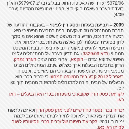
15372/06); דרישה לאכיפת החוק בבג"צ (בג"צ 5979/07) והליך
בועדת הערר בשאלת חוקיות צו הפינוי שהוציאה המדינה (ערר
4/09).
2009 – תביעת בעלות ופסק דין לפינוי
– בעקבות ההודעה של
חברת המתנחלים טל השקעות ובניה בתביעת הפינוי כי היא
רכשה את הנכס, הודיע בית משפט השלום שהוא אינו מוסמך
לדון בסוגיית הבעלות ולכן נאלצה משפחת בכרי למחוק את
תביעת הפינוי ולהגיש במקומה תביעת בעלות בבית המשפט
המחוזי (
ת"א 3329/09
). גם הדיון בערר של המתנחלים על צו
הפינוי שהוצא נגדם –
הוקפא
, ואחרי כמה שנים
הערר נמחק
.
הדיון בתביעת הבעלות ארך כשלוש שנים. המתנחלים הציגו
מסמכי רכישה, שהמשטרה קבעה כי הם מזוייפים, ולבסוף,
באפריל 2012 קבע בית המשפט המחוזי
כי זכריה בכרי הוא
הבעלים של הבית והורה למתנחלים להתפנות מהבית תוך 30
יום.
לקריאת פסק הדין שקובע כי משפחת בכרי היא הבעלים – ראו
כאן.
זכריה בכרי נפטר כחודשיים לפני מתן פסק הדין
ולא זכה לראות
את הצדק יוצא לאור, ולא זכה לחזור לביתו שאותו עזב לכמה
ימים ב-2001.
לקריאת סיפורו של זכריה בכרי ונסיונותיו לשוב
לביתו ראו כאן.