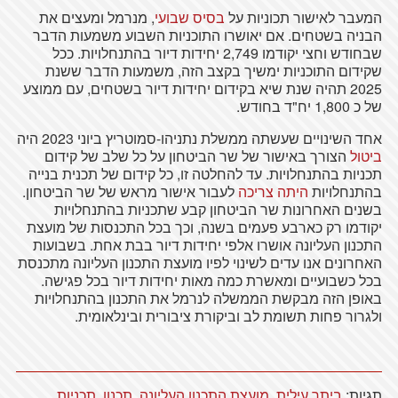
המעבר לאישור תכוניות על
בסיס שבועי
, מנרמל ומעצים את
הבניה בשטחים. אם יאושרו התוכניות השבוע משמעות הדבר
שבחודש וחצי יקודמו 2,749 יחידות דיור בהתנחלויות. ככל
שקידום התוכניות ימשיך בקצב הזה, משמעות הדבר ששנת
2025 תהיה שנת שיא בקידום יחידות דיור בשטחים, עם ממוצע
של כ 1,800 יח"ד בחודש.
אחד השינויים שעשתה ממשלת נתניהו-סמוטריץ ביוני 2023 היה
ביטול
הצורך באישור של שר הביטחון על כל שלב של קידום
תכניות בהתנחלויות. עד להחלטה זו, כל קידום של תכנית בנייה
בהתנחלויות
היתה צריכה
לעבור אישור מראש של שר הביטחון.
בשנים האחרונות שר הביטחון קבע שתכניות בהתנחלויות
יקודמו רק כארבע פעמים בשנה, וכך בכל התכנסות של מועצת
התכנון העליונה אושרו אלפי יחידות דיור בבת אחת. בשבועות
האחרונים אנו עדים לשינוי לפיו מועצת התכנון העליונה מתכנסת
בכל כשבועיים ומאשרת כמה מאות יחידות דיור בכל פגישה.
באופן הזה מבקשת הממשלה לנרמל את התכנון בהתנחלויות
ולגרור פחות תשומת לב וביקורת ציבורית ובינלאומית.
תגיות:
ביתר עילית
,
מועצת התכנון העליונה
,
תכנון
,
תכניות