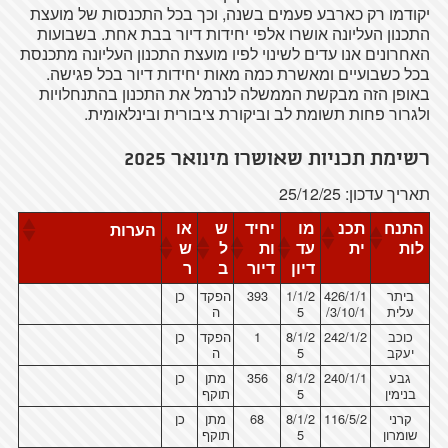
יקודמו רק כארבע פעמים בשנה, וכך בכל התכנסות של מועצת
התכנון העליונה אושרו אלפי יחידות דיור בבת אחת. בשבועות
האחרונים אנו עדים לשינוי לפיו מועצת התכנון העליונה מתכנסת
בכל כשבועיים ומאשרת כמה מאות יחידות דיור בכל פגישה.
באופן הזה מבקשת הממשלה לנרמל את התכנון בהתנחלויות
ולגרור פחות תשומת לב וביקורת ציבורית ובינלאומית.
רשימת תכניות שאושרו מינואר 2025
תאריך עדכון: 25/12/25
התנח
תכנ
מו
יחיד
ש
או
הערות
לות
ית
עד
ות
ל
ש
דיון
דיור
ב
ר
ביתר
426/1/1
1/1/2
393
הפקד
כן
עלית
/3/10/1
5
ה
כוכב
242/1/2
8/1/2
1
הפקד
כן
יעקב
5
ה
גבע
240/1/1
8/1/2
356
מתן
כן
בנימין
5
תוקף
קרני
116/5/2
8/1/2
68
מתן
כן
שומרון
5
תוקף