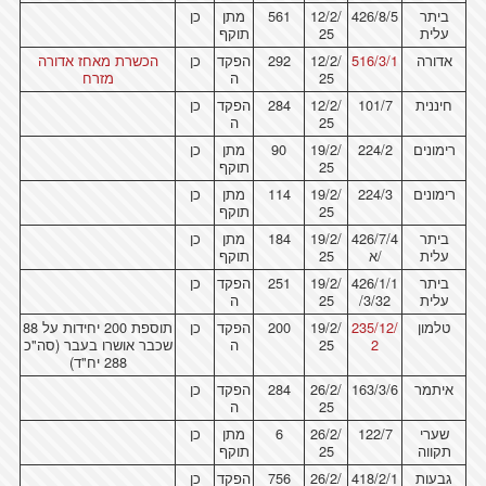
ביתר
426/8/5
12/2/
561
מתן
כן
עלית
25
תוקף
אדורה
516/3/1
12/2/
292
הפקד
כן
הכשרת מאחז אדורה
25
ה
מזרח
חיננית
101/7
12/2/
284
הפקד
כן
25
ה
רימונים
224/2
19/2/
90
מתן
כן
25
תוקף
רימונים
224/3
19/2/
114
מתן
כן
25
תוקף
ביתר
426/7/4
19/2/
184
מתן
כן
עלית
/א
25
תוקף
ביתר
426/1/1
19/2/
251
הפקד
כן
עלית
/3/32
25
ה
טלמון
235/12/
19/2/
200
הפקד
כן
תוספת 200 יחידות על 88
2
25
ה
שכבר אושרו בעבר (סה"כ
288 יח"ד)
איתמר
163/3/6
26/2/
284
הפקד
כן
25
ה
שערי
122/7
26/2/
6
מתן
כן
תקווה
25
תוקף
גבעות
418/2/1
26/2/
756
הפקד
כן