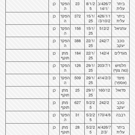
ביתר
426/7/ב
8/1/2
23
הפקד
כן
עלית
/14/1
5
ה
ביתר
426/1/1
15/1/
372
הפקד
כן
עלית
/3/10/2
25
ה
עתניאל
512/2
15/1/
156
הפקד
כן
25
ה
כוכב
242/7
22/1/
388
הפקד
כן
יעקב
25
ה
מגדלים
142/4
22/1/
184
מתן
כן
25
תוקף
חלמיש
203/7/1
29/1/
126
הפקד
כן
(נווה צוף)
25
ה
מיצד
414/2/3
29/1/
509
הפקד
כן
(אספר)
25
ה
פדואל
160/12
29/1/
25
מתן
כן
25
תוקף
כוכב
242/2
5/2/2
627
מתן
כן
יעקב
5
תוקף
רבבה
170/4/6
5/2/2
31
הפקד
כן
5
ה
ביתר
426/7/א
5/2/2
28
מתן
כן
עלית
/2/3
5
תוקף