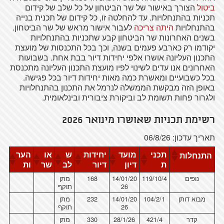
ביטול
הצורך באישור של שר הביטחון על כל שלב של קידום
תכניות בהתנחלויות. עד להחלטה זו, כל קידום של תכנית בנייה
בהתנחלויות
היתה צריכה
לעבור אישור מראש של שר הביטחון.
בשנים האחרונות שר הביטחון קבע שתכניות בהתנחלויות
יקודמו רק כארבע פעמים בשנה, וכך בכל התכנסות של מועצת
התכנון העליונה אושרו אלפי יחידות דיור בבת אחת. בשבועות
האחרונים אנו עדים לשינוי לפיו מועצת התכנון העליונה מתכנסת
בכל כשבועיים ומאשרת כמה מאות יחידות דיור בכל פגישה.
באופן הזה מבקשת הממשלה לנרמל את התכנון בהתנחלויות
ולגרור פחות תשומת לב וביקורת ציבורית ובינלאומית.
רשימת תכניות שאושרו מינואר 2026
תאריך עדכון: 06/8/26
תכני
מועד
יחידות
ש
או
הער
התנחלות
ת
דיון
דיור
לב
שר
ות
נופים
119/10/4
14/01/20
168
מתן
26
תוקף
מבוא דותן
104/2/1
14/01/20
232
מתן
26
תוקף
קדר
421/4
28/1/26
330
מתן