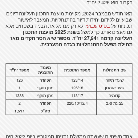
הקרוב הוא 2,425 יח"ד.
מאז חודש נובמבר 2024, מקיימת מועצת התכנון העליונה דיונים
שבועיים לקידום יחידות דיור בהתנחלויות. המעבר לאישור
תכוניות על
בסיס שבועי
, לא רק מנרמל את הבניה בשטחים אלא
גם מעצים אותו. כך למשל
בשנת 2025 מועצת התכנון
העליונה קדמה 27,941 יח"ד. מספר שיא חסר תקדים מאז
תחילת מפעל ההתנחלויות בגדה המערבית.
מעמד
שם התנחלות
מספר התוכנית
מספר יח"ד
התוכנית
שערי תקוה
123/14
הפקדה
126
שער שומרון
126/18
מתן תוקף
1
קדומים
113/17
מתן תוקף
1388
גבעת זאב
220/10/12/4
הפקדה
2
סה"כ
1,517
אחד השינויים שעשתה ממשלת נתניהו-סמוטריץ ביוני 2023 היה