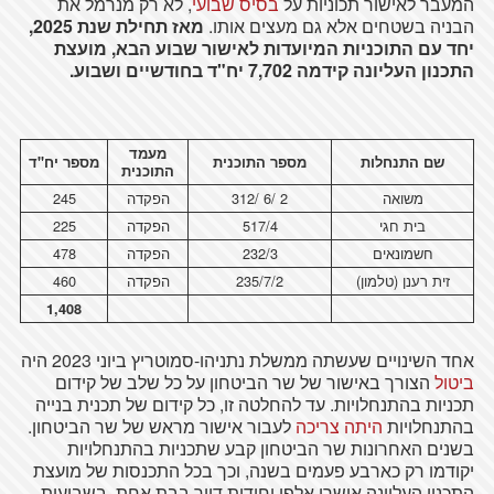
המעבר לאישור תכוניות על
בסיס שבועי
, לא רק מנרמל את
הבניה בשטחים אלא גם מעצים אותו.
מאז תחילת שנת 2025,
יחד עם התוכניות המיועדות לאישור שבוע הבא, מועצת
התכנון העליונה קידמה 7,702 יח"ד בחודשיים ושבוע.
מעמד
שם התנחלות
מספר התוכנית
מספר יח"ד
התוכנית
משואה
2 /6 /312
הפקדה
245
בית חגי
517/4
הפקדה
225
חשמונאים
232/3
הפקדה
478
זית רענן (טלמון)
235/7/2
הפקדה
460
1,408
אחד השינויים שעשתה ממשלת נתניהו-סמוטריץ ביוני 2023 היה
ביטול
הצורך באישור של שר הביטחון על כל שלב של קידום
תכניות בהתנחלויות. עד להחלטה זו, כל קידום של תכנית בנייה
בהתנחלויות
היתה צריכה
לעבור אישור מראש של שר הביטחון.
בשנים האחרונות שר הביטחון קבע שתכניות בהתנחלויות
יקודמו רק כארבע פעמים בשנה, וכך בכל התכנסות של מועצת
התכנון העליונה אושרו אלפי יחידות דיור בבת אחת. בשבועות