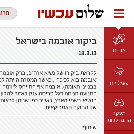
Facebook
youtube
twitter
תרומ
ביקור אובמה בישראל
אודות
18.3.13
מי אנחנו
לקראת ביקורו של נשיא ארה"ב, ברק אובמה 
הצוות
'אובמה בוא לכיכר!', כאשר המטרה הייתה ל
חזון ועמדות
פעילויות
בבנייני האומה). אובמה אף התייחס ליוזמה זו
ציר זמן
התנועה הניחה דגל פריסה ענק באזור לטרון,
בשטח
אמיל גרינצווייג
הנשיא בשמי הארץ, כאשר כפי שניתן לראות
ברשת
של החוקה האמריקאית.
שקיפות
מעקב
בתקשורת
התנחלויות
וידאו
שיתוף: