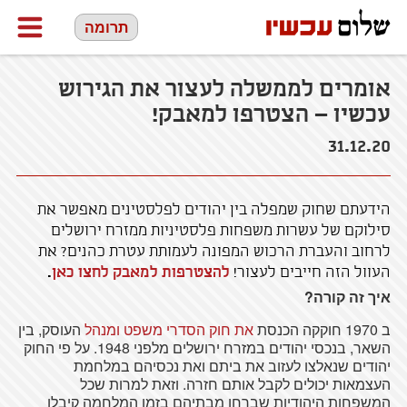
תרומה
אומרים לממשלה לעצור את הגירוש
עכשיו – הצטרפו למאבק!
31.12.20
הידעתם שחוק שמפלה בין יהודים לפלסטינים מאפשר את
סילוקם של עשרות משפחות פלסטיניות ממזרח ירושלים
לרחוב והעברת הרכוש המפונה לעמותת עטרת כהנים? את
העוול הזה חייבים לעצור!
להצטרפות למאבק לחצו כאן
.
איך זה קורה?
ב 1970 חוקקה הכנסת
את חוק הסדרי משפט ומנהל
העוסק
, בין
השאר, בנכסי יהודים במזרח ירושלים מלפני 1948. על פי החוק
יהודים שנאלצו לעזוב את ביתם ואת נכסיהם במלחמת
העצמאות יכולים לקבל אותם חזרה. וזאת למרות שכל
המשפחות היהודיות שברחו מבתיהם בזמן המלחמה קיבלו