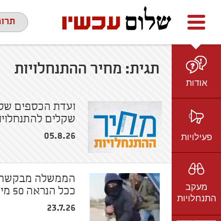
Facebook
youtube
twitter
תרומ
תגית:
מחיר ההתנחלויות
אודות
מי אנחנו
ועדת הכספים של 
שקלים להתנחלויו
הצוות
חזון ועמדות
פעילויות
05.8.26
ציר זמן
בשטח
אמיל גרינצווייג
ברשת
שקיפות
הממשלה מבקשת לה
מעקב
בתקשורת
ככל הנראה 50 מיליון ש"ח למאחזים ולחוות אלימות
התנחלויות
וידאו
23.7.26