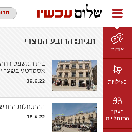
Facebook
youtube
twitter
תרומ
תגית:
הרובע הנוצרי
אודות
מי אנחנו
בית המשפט דחה א
אסטרטגי בשער יפ
הצוות
חזון ועמדות
פעילויות
09.6.22
ציר זמן
בשטח
אמיל גרינצווייג
ברשת
שקיפות
ההתנחלות החדשה 
מעקב
בתקשורת
08.4.22
התנחלויות
וידאו