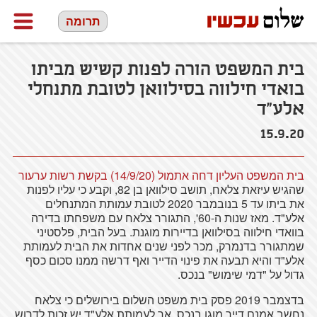
תרומה
בית המשפט הורה לפנות קשיש מביתו
בואדי חילווה בסילוואן לטובת מתנחלי
אלע"ד
15.9.20
בית המשפט העליון דחה אתמול (14/9/20) בקשת רשות ערעור
שהגיש עיזאת צלאח, תושב סילוואן בן 82, וקבע כי עליו לפנות
את ביתו עד 5 בנובמבר 2020 לטובת עמותת המתנחלים
אלע"ד. מאז שנות ה-60', התגורר צלאח עם משפחתו בדירה
בוואדי חילווה בסילוואן בדיירות מוגנת. בעל הבית, פלסטיני
שמתגורר בדנמרק, מכר לפני שנים אחדות את הבית לעמותת
אלע"ד והיא תבעה את פינוי הדייר ואף דרשה ממנו סכום כסף
גדול על "דמי שימוש" בנכס.
בדצמבר 2019 פסק בית משפט השלום בירושלים כי צלאח
נחשב אמנם דייר מוגן בנכס, אך לעמותת אלע"ד יש זכות לדרוש