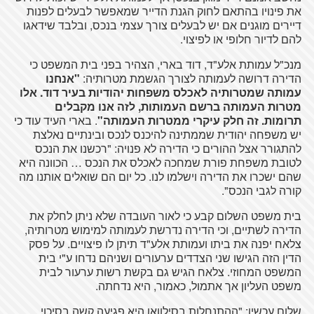
את פינויו בהתאם לחוק הגנת הדייר שמאפשר לבעלים לפנות
דיירים מוגנים אם יש לבעלים צורך עצמי בנכס, ובלבד שידאגו
להם לדיור חלופי או לפיצוי.
מנכ"ל עמותת אלע"ד, דוד בארי, הצהיר בפני בית המשפט כי
הדירה דרושה לעמותה לצורך הגשמת מטרותיה:
"אנחנו
עמותה שמטרותיה לאכלס משפחות יהודיות בעיר דוד. אלו
מטרות העמותה ברשם העמותות, לזה אנו מקבלים
תרומות. זה חלק עיקרי ממטרות העמותה"
. בארי העיד עוד כי
יש משפחה יהודית שממתינה להיכנס לנכס ובינתיים נאלצת
להתגורר אצל ההורים כי הדירה לא פנויה: "רכשנו את הנכס
לטובת משפחת פורת שמחכה לאכלס את הנכס … הכוונה היא
שהם ישכרו את הדירה וישלמו לנו. כל יום הם שואלים אותנו מה
קורה לגבי הנכס".
בית משפט השלום קבע כי לאור העובדה שלא ניתן לחלק את
הדירה לשתיים, וכי הדירה נדרשת לעמותה למימוש מטרותיה,
צלאח יפנה את ביתו ועמותת אלע"ד תיתן לו פיצויים. על פסק
הדין הזה הגישו שני הצדדים ערעורים ושניהם נדחו ע"י בית
המשפט המחוזי. צלאח הגיש גם בקשת רשות ערעור לבית
משפט העליון אך אתמול, כאמור, היא נדחתה.
שלום עכשיו: "ההתנחלות בסילוואן היא פגיעה קשה בסיכוי