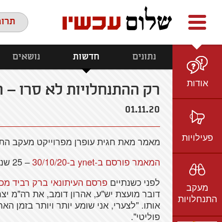
Facebook
youtube
twitter
תרומ
נתונים
חדשות
נושאים
אודות
רק ההתנחלויות לא סרו – ר
מי אנחנו
01.11.20
הצוות
חזון ועמדות
פעילויות
מאמר מאת חגית עופרן מפרוייקט מעקב התנ
ציר זמן
המאמר פורסם ב-ynet ב-30/10/20
– 25 שנה לרצח רבין.
בשטח
אמיל גרינצווייג
ברשת
שקיפות
לפני כשנתיים
פרסם העיתונאי ברק רביד מכ
מעקב
בתקשורת
דובר מועצת יש"ע, אהרון דומב, את רה"מ יצח
התנחלויות
אותו. "לצערי, אני שומע יותר ויותר בזמן הא
וידאו
פוליטי".