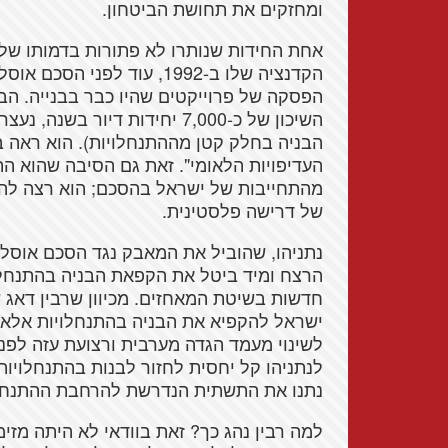
ומחזקים את תחושת הביטחון.
אחת החידות שנותרו לא פתורות בדמותו של ר
הקדנציה שלו ב-1992, עוד לפני הסכם אוסלו,
הפסקה של פרוייקטים שהיו כבר בבנייה. ה
הבניה בחלק קטן מההתנחלויות). הוא ראה בכ
העדיפויות הלאומי". זאת גם הסיבה שהוא 
מהתחייבות של ישראל בהסכם; הוא רצה להד
של דרישה פלסטינית.
נתניהו, שהוביל את המאבק נגד הסכם אוסלו
הרצח ומיד ביטל את הקפאת הבניה בהתנחלו
חדשות בשיטת המאחזים. מכיוון שרבין דאג 
ישראל להקפיא את הבניה בהתנחלויות אלא ני
לשינוי מעמד הגדה מערבית ורצועת עזה לפ
לנתניהו קל יחסית לחזור לבנות בהתנחלויו
נתנו את התשתית הנדרשת להרחבת ההתנחלויו
למה רבין נהג כך? זאת בוודאי לא היתה מזי