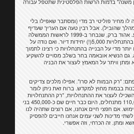
ן משנה" בדמות הרשות הפלסטינית שתטפל עבורה
 לו מחיר פוליטי רב מדי (ומסתבר שאפילו בלי
הלך שהוביל). אבל רבין טעה אם העריך שעדיף
לדחות את הטיפול בהתנחלויות לשלב הקבע. אהוד ברק, שנבחר ב-1999 לראשות הממשלה
חזר על אותה טעות. בשנת 2000 לבדה נבנו בהתנחלויות 5,000(!) יחידות דיור. ואם נודה על
יותר מדי על הבנייה בהתנחלויות כי רצינו לתמוך
 גם הנשיא אובאמה בחר בשלב מסויים להשקיע
מתן וויתר על המאמץ לעצור את הבניה
ם: "רק הבמות לא סרו". אפילו מלכים צדיקים
ות בבמות מחוץ למקדש. ברוח זאת ניתן לומר
כילו לעצור את ההתנחלויות, "רק ההתנחלויות
לא סרו". אם ב-1993 היו בהתנחלויות כ-110,000 מתנחלים, היום כבר חיים שם כ-450,000 בני
וש. אם חפצי חיים אנחנו, אם רוצים שתהיה לנו
שתי מדינות לשני עמים אנחנו חייבים להפסיק
א ומתן. זה הכרחי, וזה אפשרי.