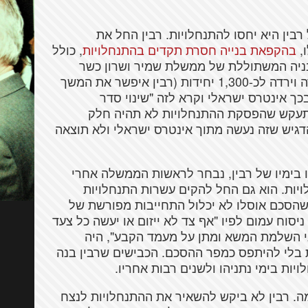
בין היא יחסו להתנחלויות. רבין החל את
בהקפאת בנייה חסרת תקדים בהתנחלויות
, כולל
בניה המשתוללת של ממשלת שמיר ושרון כשר
השיכון של כ-7,000 יחידות דיור בשנה, נעצרה וירדה לכ-1,300 יחידות (רבין איפשר את המשך
ך אינטרס ישראלי וקרא לזה "שינוי סדר
התעקש שהפסקת ההתנחלויות לא תהיה חלק
גיש שזה נעשה מתוך אינטרס ישראלי ולא תוצאה
 בימיו של רבין, נבחר לראשות הממשלה אחרי
יות. הוא גם החל להקים עשרות התנחלויות
שהסכם אוסלו לא יכלול התחייבות מפורשת של
סוח עמום לפיו "אף צד לא ייזום או יעשה כל צעד
ני השלמת המשא ומתן על מעמד הקבע", היה
ת בלי להיתפס כמפר ההסכם. הכבישים שרבין בנה
ת בימי נתניהו ולשנים רבות אחריו.
מה. רבין לא ביקש להשאיר את ההתנחלויות לנצח