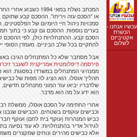
נתונים
המכתב נשלח במאי 1994 
חדשות
או "הסכם עזה ויריחו". ההסכם קבע שתוקם
נושאים
סמכויות ניהול חיי היומיום של הפלסטינים, ת
עכשיו אנחנו -
רשימת התנחלויות
הכשרת
אקטיביזם
הסכם קבע. ההתנחלויות כולן, לפי ההסכם קה
מפת התנחלויות
לשלום
להתקיים בכל שלב הביניים. מעמדן הסופי י
אבל מסתבר שלא כל המתנחלים הגיבו באותה
פירסמה דיפלומטית אמריקנית לשעבר זיכרו
ממנהיגי המתנחלים במשרדו בפסגות. הוא סיפ
תהליך אוסלו. הוא הציג לה מפות של כבישים
שלדבריו יביאו עוד המוני מתנחלים חדשים, 
הוא ידע על מה הוא מדבר.
אחרי החתימה על הסכם אוסלו, ממשלת רבי
וכבישים עוקפים בשטחים. הכבישים שנבנו 
כביש המנהרות (עוקף בית לחם) ועוקף חברון
לגידול אדיר בהתנחלויות: לא עוד נסיעה בת
אלא כבישים מהירים ונוחים שמקצרים משמע