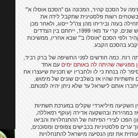
כשבוע אחרי החתימה על הסכם קהיר, המכונה גם "הסכם אוסלו א'"
 בשטחים רשות פלסטינית שתקבל לידה את
חילה בעזה וביריחו מהן צה"ל ייסוג, ולאחר מכן
בערים נוספות. ההסכם גם קבע כי בתוך חמש שנים, קרי עד מאי 1999, ייחתם בין הצדדים
יר ולפי הסכם "אוסלו ב'" שבא אחריו, ממשיכות
יקבע בהסכם הקבע.
 רוח. כמה חודשים לפני החשיפה של ברק רביד,
ן מפגישה שהיתה לה באותם ימים
עם אחד
ר לה בנחת כי לו ולחבריו יש תכניות שיעצרו את
 ותשתיות שהיו אז בשלבים שונים של מימוש,
יחברו אותם לישראל עד שלא ניתן יהיה לפנותם.
ן השקיעה מיליארדי שקלים במערכת תשתיות
אז במהירות ובהשקעה אדירה (עוקף רמאללה,
) הפכו לצירי הפיתוח של ההתנחלויות והביאו
וך ערים פלסטיניות בכבישים צפופים ומסוכנים,
ותית את זמן הנסיעה מישראל להתנחלויות