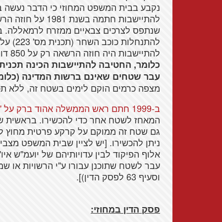
נקבע בבית המשפט המחוזי כי הדבר נעשה ב
להתיישבות חתמה ב
להתיישבות היה חוזה הרשאה רק על 850 דונם שנתפסו ע"י המפקד הצבאי לצרכים צבאיים.
עבר שטחים שאינם ברשות המדינה (כלומר
מצפה כרמים הוקם לימים בשטח זה, ללא תכ
ב-1999 חתם ראש הממשלה אהוד ברק על "הסכם המאחזים"
גם שטח זה ממוקם על קרקע פרטית מחוץ ל
ניתן להכשירו. [יש לציין שבית המשפט מצביע
אלוף הפיקוד לבין עדויותיהם של יועמ"ש א
וסעיף 63 לפסק הדין)].
פסק הדין במחוזי: