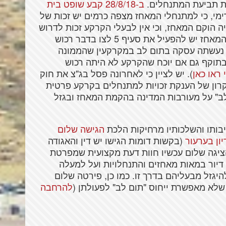
את תביעת המתנחלים.
ב-28/8/18 קבע שופט בית
ימי, כי למתנחלי המאחז מצפה כרמים יש זכות של
 הוקם המאחז, וכי אין לבעלי הקרקע זכות לדרוש
את פינויו. השופט דראל קבע כי במקרה של המאחז יש להפעיל את סעיף 5 לצו בדבר רכוש
ר נעשתה עסקה בתום לב במקרקעין שהממונה
וקף גם אם יוכח שהקרקע לא היתה רכוש
ראו כאן
). יש לציין כי לאחרונה פסל בג"צ את חוק
ון של הענקת זכויות למתנחלים בקרקע פרטית
ב" על מעורבות המדינה בהקמת המאחז ובגזל
בותו והשלכותיו מרחיקות הלכת
הגישה שלום
ון בערעור
(בקשות דומות הגישו יש דין והאגודה
 הציגה שלום עכשיו חוות דעת מקצועית שמפרטת
דיור במאות מאחזים והתנחלויות ועל למעלה
ם להיגזל מבעליהם בדרך זו. כמו כן, פירטה שלום
שלא מאפשרת ייחוס "תום לב" לפעולתן (
להרחבה