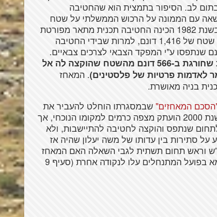
תום לב. הסיפור בתמצית הוא שהחטיבה
שנת 1981 על חוזה הרשאה עם הממונה על הרכוש הממשלתי על שטח
שנתפס לצרכים צבאיים ממזרח לרמאללה. בשנת 1982 הכינה החטיבה תכנית מתאר מפורטת
להתנחלות כוכב השחר (תכנית מס' 223) על שטח של 1,416 דונם, למרות שבידי החטיבה
כלומר, החטיבה להתיישבות הכינה תכנית שחורגת ב-566 דונם מהשטח שהוקצה לה אל
. המאחז
 לאדמות פרטיות של פלסטינים)
נית בניה מאושרת.
שבמסגרתו הוחלט להעביר את
המאחז לשטח אחר כדי להכשירו. בראשית שנת 2000 הועתק מצפה כרמים למקומו הנוכחי, אך
תחום שנתפס והוקצה לחטיבה להתיישבות, ולא
 על סתירות בין עדותו של משה יעלון שהיה אז
יו"ש וראש תחום תשתית לגבי השאלה האם המאחז
עבר לשטח שתוכנן עבורו ע"י הרשויות או שמא בפועל המתנחלים עלו לנקודה אחרת (סעיף 9