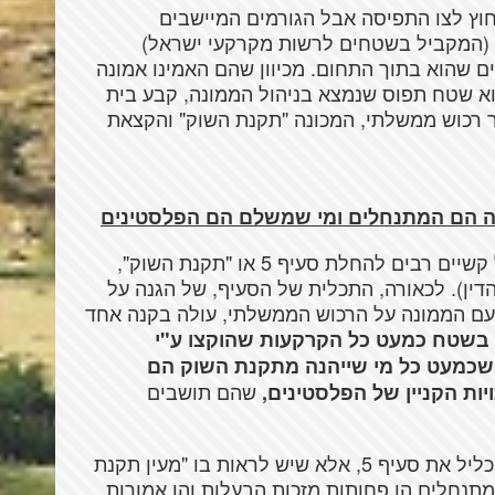
ץ לצו התפיסה אבל הגורמים המיישבים
(המקביל בשטחים לרשות מקרקעי ישראל)
 שהוא בתוך התחום. מכיוון שהם האמינו אמונה
הוא שטח תפוס שנמצא בניהול הממונה, קבע בית
כי חל עליו סעיף 5 לצו בדבר רכוש ממשלתי, המכונה "תקנת השוק" והקצאת
ה הם המתנחלים ומי שמשלם הם הפלסטינים
פסק הדין של בית המשפט העליון מצביע על קשיים רבים להחלת סעיף 5 או "תקנת השוק",
שים (סעיפים 28 – 37 לפסק הדין). לכאורה, התכלית של הסעיף, של הגנה על
ם הממונה על הרכוש הממשלתי, עולה בקנה אחד
 בשטח כמעט כל הקרקעות שהוקצו ע"י
א שכמעט כל מי שייהנה מתקנת השוק הם
שהם תושבים
יות הקניין של הפלסטינים,
יחד עם זאת, קובע בית המשפט שאין לבטל כליל את סעיף 5, אלא שיש לראות בו "מעין תקנת
מתנחלים הן פחותות מזכות הבעלות והן אמורות