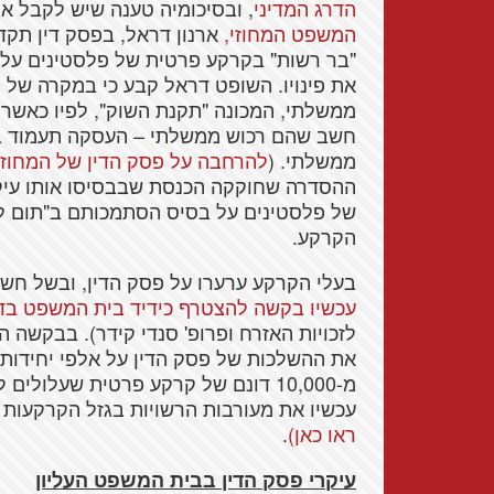
הדרג המדיני
, ובסיכומיה טענה שיש לקבל 
המשפט המחוזי,
ארנון דראל, בפסק דין תקד
"בר רשות" בקרקע פרטית של פלסטינים עליה
ממשלתי, המכונה "תקנת השוק", לפיו כאש
חשב שהם רכוש ממשלתי – העסקה תעמוד בת
ממשלתי. (
להרחבה על פסק הדין של המחוזי 
ההסדרה שחוקקה הכנסת שבבסיסו אותו עיקר
של פלסטינים על בסיס הסתמכותם ב"תום ל
הקרקע.
בעלי הקרקע ערערו על פסק הדין, ובשל חשי
עכשיו בקשה להצטרף כידיד בית המשפט בדי
לזכויות האזרח ופרופ' סנדי קידר). בבקשה
את ההשלכות של פסק הדין על אלפי יחידות 
מ-10,000 דונם של קרקע פרטית שעלולי
עכשיו את מעורבות הרשויות בגזל הקרקעות 
ראו כאן)
.
עיקרי פסק הדין בבית המשפט העליון