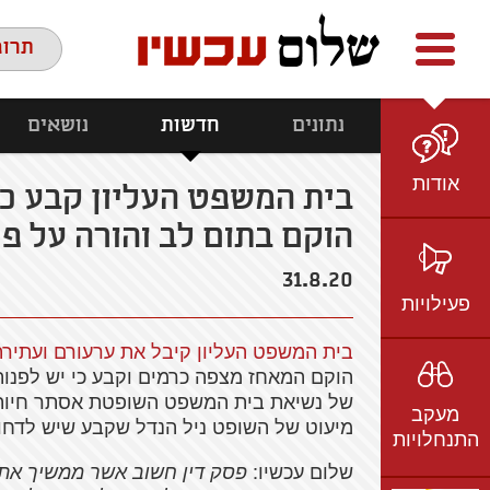
Facebook
youtube
twitter
תרומ
נתונים
חדשות
נושאים
אודות
בית המשפט העליון קבע כ
הוקם בתום לב והורה על פינ
מי אנחנו
הצוות
31.8.20
חזון ועמדות
פעילויות
ציר זמן
בית המשפט העליון קיבל את ערעורם ועתיר
בשטח
אמיל גרינצווייג
הוקם המאחז מצפה כרמים וקבע כי יש לפנו
ברשת
שקיפות
של נשיאת בית המשפט השופטת אסתר חיות 
מעקב
בתקשורת
מיעוט של השופט ניל הנדל שקבע שיש לדחו
התנחלויות
וידאו
שלום עכשיו:
פסק דין חשוב אשר ממשיך את 