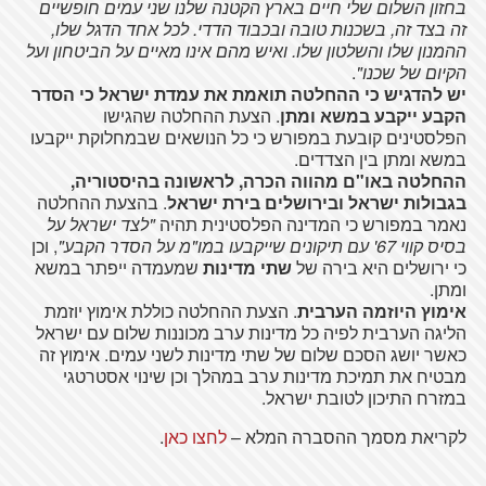
בחזון השלום שלי חיים בארץ הקטנה שלנו שני עמים חופשיים
זה בצד זה, בשכנות טובה ובכבוד הדדי. לכל אחד הדגל שלו,
ההמנון שלו והשלטון שלו. ואיש מהם אינו מאיים על הביטחון ועל
הקיום של שכנו"
.
יש להדגיש כי ההחלטה תואמת את עמדת ישראל כי הסדר
הקבע ייקבע במשא ומתן
. הצעת ההחלטה שהגישו
הפלסטינים קובעת במפורש כי כל הנושאים שבמחלוקת ייקבעו
במשא ומתן בין הצדדים.
ההחלטה באו"ם מהווה הכרה, לראשונה בהיסטוריה,
בגבולות ישראל ובירושלים בירת ישראל
. בהצעת ההחלטה
נאמר במפורש כי המדינה הפלסטינית תהיה
"לצד ישראל על
בסיס קווי 67' עם תיקונים שייקבעו במו"מ על הסדר הקבע"
, וכן
כי ירושלים היא בירה של
שתי מדינות
שמעמדה ייפתר במשא
ומתן.
אימוץ היוזמה הערבית
. הצעת ההחלטה כוללת אימוץ יוזמת
הליגה הערבית לפיה כל מדינות ערב מכוננות שלום עם ישראל
כאשר יושג הסכם שלום של שתי מדינות לשני עמים. אימוץ זה
מבטיח את תמיכת מדינות ערב במהלך וכן שינוי אסטרטגי
במזרח התיכון לטובת ישראל.
לקריאת מסמך ההסברה המלא –
לחצו כאן
.