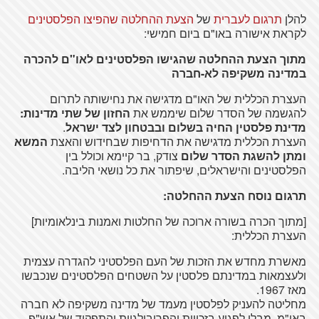
להלן
תרגום לעברית
של
הצעת ההחלטה שהפיצו הפלסטינים
לקראת אישורה באו"ם ביום חמישי:
מתוך הצעת ההחלטה שהגישו הפלסטינים לאו"ם להכרה
במדינה משקיפה לא-חברה
העצרת הכללית של האו"ם מדגישה את נחישותה לתרום
להגשמה של הסדר שלום שיממש את
החזון של שתי מדינות:
מדינת פלסטין החיה בשלום ובבטחון לצד ישראל
.
העצרת הכללית מדגישה את הדחיפות שבחידוש והאצת
המשא
ומתן להשגת הסדר שלום
צודק, בר קיימא וכולל בין
הפלסטינים והישראלים, שיפתור את כל נושאי הליבה.
תרגום נוסח הצעת ההחלטה:
[מתוך הכרה בשורה ארוכה של החלטות ואמנות בינלאומיות]
העצרת הכללית:
מאשרת מחדש את הזכות של העם הפלסטיני להגדרה עצמית
ולעצמאות במדינתם פלסטין על השטחים הפלסטינים שנכבשו
מאז 1967.
מחליטה להעניק לפלסטין מעמד של מדינה משקיפה לא חברה
באו"מ, מבלי לפגוע בזכויות והפריבילגיות והתפקיד של אש"פ