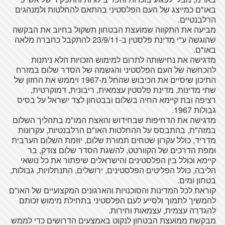
באו"ם כמייצג של העם הפלסטיני בהתאם להחלטות ולמנהגים
הרלבנטיים.
מביעה את התקווה שמועצת הבטחון תשקול בחיוב את הבקשה
שהוגשה ע"י מדינת פלסטין ב-23/9/11 להתקבל כחברה מלאה
באו"ם.
מדגישה את נחישותה לתרום למימוש הזכויות הלא ניתנות
להכחשה של העם הפלסטיני והגשמה של הסדר שלום במזרח
התיכון שיסיים את הכיבוש שהחל מ-1967 ויממש את החזון של
שתי מדינות, מדינת פלסטין עצמאית, ריבונית, דמוקרטית,
רציפה ובת קיימא החיה בשלום ובבטחון לצד ישראל על בסיס
גבולות 1967.
מדגישה את הדחיפות שבחידוש והאצת המו"מ בתהליך השלום
במזה"ת, בהתבסס על ההחלטות האו"ם הרלבנטיות, עקרונות
מדריד, כולל עקרון שטחים תמורת שלום, יוזמת השלום הערבית
ומפת הדרכים של הקוורטט, להשגת הסדר שלום צודק, בר
קיימא וכולל בין הפלסטינים והישראלים שיפתור את כל נושאי
הליבה, כולל הפליטים הפלסטינים, ירושלים, התנחלויות, גבולות,
בטחון ומים.
קוראת לכל המדינות והסוכנויות והארגונים המקצועיים של האו"ם
להמשיך לתמוך ולסייע לעם הפלסטיני בתחילת מימוש זכותם
להגדרה עצמית, עצמאות וחירות.
מבקשת ממועצת הבטחון לנקוט באמצעים הדרושים כדי לממש