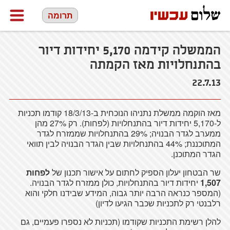
תרומה
הממשלה קידמה 5,170 יחידות דיור
בהתנחלויות מאז הקמתה
22.7.13
מאז
הוקמה
ממשלת
נתניהו
הנוכחית
ב-18/3/13
קודמו
תכניות
ל-5,170
יחידות
דיור
בהתנחלויות
(
לפחות
).
רק
27% מהן
ממערב
לגדר
הבנויה
; 29%
בהתנחלויות
שממזרח
לגדר
המתוכננת
; 44%
בהתנחלויות
שבין
הגדר
הבנויה
לבין
תוואי
הגדר
המתוכנן
.
שר
הבטחון
יעלון
הספיק
לחתום
על
אישור
תכנון
של
לפחות
1,507
יחידות
דיור
בהתנחלויות
,
כולן
ממזרח
לגדר
הבנויה
.
(
המספר
כנראה
הרבה
יותר
גבוה
,
המידע
שבידנו
חלקי
והוא
רלבנטי
רק
לתכניות
שכבר
הגיעו
לדיון
)
להלן
רשימת
התכניות
שקודמו
(
תכניות
לא
נספרו
פעמיים
,
גם