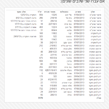
אם
עברו
שני
שלבים
שונים
):