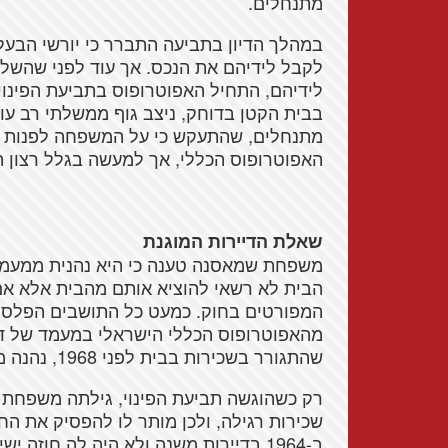
מתנחלים.
במהלך הדיון בתביעה התברר כי יורשי הבעל
לקבל לידיהם את הנכס. אך עוד לפני שהשל
לידיהם, התחיל האפוטרופוס בתביעת הפינו
בבית הקטן בדוחק, ניצב גוף ממשלתי רב עוצ
מתנחלים, שהתעקש כי על המשפחה לפנות את
האפוטרופוס הכללי, אך למעשה בגלל רצון ה
שאלת הדיירות המוגנת
משפחת שמאסנה טענה כי היא נהנית ממעמד ש
הבית לא רשאי להוציא אותם מהבית אלא אם 
המפורטים בחוק. כמעט כל התושבים הפלסטי
מהאפוטרופוס הכללי הישראלי במעמד של דיי
שהתגורר בשכירות בבית לפני 1968, נהנה ממעמד של דייר מוגן.
רק כשהוגשה תביעת הפינוי, גילתה משפחת
שכירות רגילה, ולכן מותר לו להפסיק את 
ב-1964 בדיירות משנה ולא היה לה חוזה 