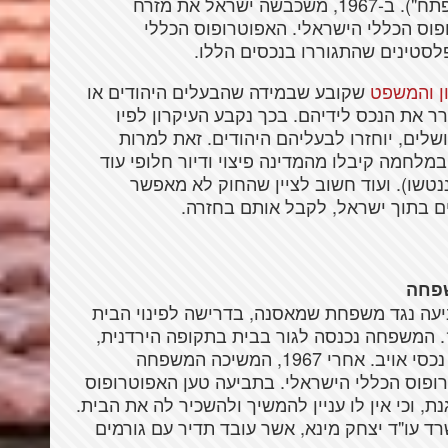
לתושבים פלסטינים בדיירות מוגנת ("דמי מפתח"). ב-1967, משכבשה ישראל את מזרח
ופוס הכללי הישראלי. האפוטרופוס הכללי
סטינים שהתגוררו בנכסים הללו.
ן והמשפט
שקובע שבמידה שהבעלים היהודים או
ר את הנכס לידיהם. בכך נקבע העיקרון לפיו
ודים במזרח ירושלים, יוחזרו לבעליהם היהודים. זאת למרות
לחמה קיבלו מהמדינה פיצוי ודיור חלופי עוד
ת שננטשו). ועוד חשוב לציין שהחוק לא מאפשר
שפחה
כללי תביעה נגד משפחת שמאסנה, בדרישה לפינוי הבית
שבו מתגוררת המשפחה בשכירות מאז 1964. המשפחה נכנסה לגור בבית בתקופה הירדנית,
ושילמה דמי שכירות לאפוטרופוס הירדני על נכסי אויב. אחרי 1967, המשיכה המשפחה
ופוס הכללי הישראלי. בתביעה טען האפוטרופוס
 וכי אין לו עניין להמשיך ולהשכיר לה את הבית.
רד עו"ד יצחק מינא, אשר עובד תדיר עם גורמים