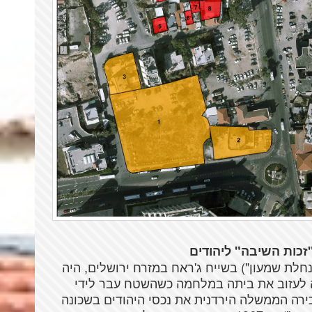
כות השיבה" ליהודים
נחלת שמעון") בשייח ג'ראח במזרח ירושלים, היה
נאלצה לעזוב את ביתה במלחמה כשהשטח עבר לידי
 בשנים שלאחר מכן, עד 1967, השכירה הממשלה הירדנית את נכסי היהודים ­בשכונה