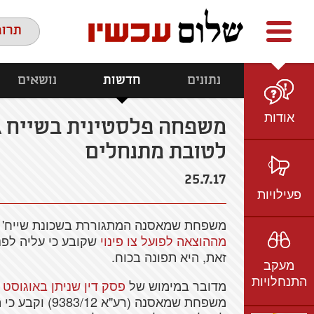
Facebook
youtube
twitter
תרומ
נתונים
חדשות
נושאים
אודות
משפחה פלסטינית בשייח ג'ר
לטובת מתנחלים
מי אנחנו
הצוות
25.7.17
חזון ועמדות
פעילויות
ציר זמן
משפחת שמאסנה המתגוררת בשכונת שייח' ג'
בשטח
אמיל גרינצווייג
מההוצאה לפועל צו פינוי
ברשת
שקיפות
זאת, היא תפונה בכוח.
מעקב
בתקשורת
התנחלויות
מדובר במימוש של
פסק דין שניתן באוגוסט 2013
וידאו
משפחת שמאסנה (