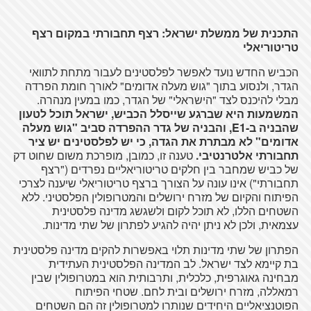
התכנית של ממשלת ישראל: רצף תחבורתי במקום רצף
טריטוריאלי
הכביש החדש נועד לאפשר לפלסטינים לעבור מתחת לתוואי
הגדר, ולנסוע בתוך "גוש מעלה אדומים" לאורך חומת הפרדה
מבלי להיכנס לצד "הישראלי" של הגדר, כמו במעין מנהרה.
המשמעות היא שברגע שייסלל הכביש, ישראל תוכל לטעון
שהבניה ב-
E1
, והבניה של גדר ההפרדה סביב "גוש מעלה
אדומים" לא מבתרת את הגדה, כי יש לפלסטינים יש ציר
תחבורתי אלטרנטיבי.
טענה זו, כמובן, מופרכת משום שחוט דק
של כביש שמחבר בין חלקים טריטוריאליים נפרדים ("רצף
תחבורתי") אינו עונה על הצורך ברצף טריטוריאלי שיענה לצרכי
הפיתוח והקיום של מזרח ירושלים והמטרופולין הפלסטיני. ללא
השטחים הללו, לא תוכל לקום ולשגשג מדינה פלסטינית
עצמאית, ולכן לא ניתן יהיה להגיע לפתרון של שתי מדינות.
הפתרון של שתי מדינות תלוי באפשרות להקים מדינה פלסטינית
בת קיימא לצד ישראל. לב המדינה הפלסטינית העתידית
מבחינה גאוגרפית, כלכלית, ותרבותית הוא במטרופולין שבין
רמאללה, מזרח ירושלים ובית לחם. שטחי הפיתוח
הפוטנציאליים היחידים שנותרו למטרופולין זה הם השטחים