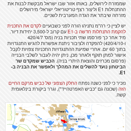
שממזרח לירושלים, באותו אזור שבו ישראל מבקשת לבנות את
ההתנחלות E1 וליצור רצף טריטוריאלי ישראלי מירושלים
מזרחה שיבתר את הגדה המערבית לשניים.
יש לציין כי רה"מ נתניהו הורה לפני כשבועיים
לקדם את התכנית
להקמת התנחלות חדשה ב-E1
עם קרוב ל-3,500 יחידות דיור.
מיד אחר כך פורסמו שתי תכניות בניה (מס' 420/4/7
ו-420/4/10) להפקדה ולציבור ניתנת אפשרות להגיש התנגדויות
בתוך 60 יום. אחרי שמיעת ההתנגדויות התכניות צפויות לקבל
אישור למתן תוקף ולאחר מכן, ניתן יהיה לעבור לשלבי הבנייה
(פרסום מכרזים והוצאת היתרי בניה).
הכביש שמקדם שר
הביטחון נועד להשלים את המהלך ולאפשר את הבניה ב-
E1.
נזכיר כי לפני כשנה נפתח
החלק הצפוני של כביש מרקם החיים
הזה
(שכונה גם "כביש האפרטהייד"), וגרר ביקורת בינלאומית
קשה.