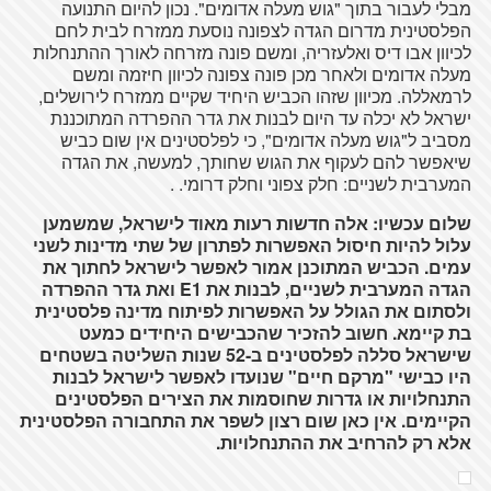
מבלי לעבור בתוך "גוש מעלה אדומים". נכון להיום התנועה
הפלסטינית מדרום הגדה לצפונה נוסעת ממזרח לבית לחם
לכיוון אבו דיס ואלעזריה, ומשם פונה מזרחה לאורך ההתנחלות
מעלה אדומים ולאחר מכן פונה צפונה לכיוון חיזמה ומשם
לרמאללה. מכיוון שזהו הכביש היחיד שקיים ממזרח לירושלים,
ישראל לא יכלה עד היום לבנות את גדר ההפרדה המתוכננת
מסביב ל"גוש מעלה אדומים", כי לפלסטינים אין שום כביש
שיאפשר להם לעקוף את הגוש שחותך, למעשה, את הגדה
המערבית לשניים: חלק צפוני וחלק דרומי. .
שלום עכשיו: אלה חדשות רעות מאוד לישראל, שמשמען
עלול להיות חיסול האפשרות לפתרון של שתי מדינות לשני
עמים. הכביש המתוכנן אמור לאפשר לישראל לחתוך את
הגדה המערבית לשניים, לבנות את E1 ואת גדר ההפרדה
ולסתום את הגולל על האפשרות לפיתוח מדינה פלסטינית
בת קיימא. חשוב להזכיר שהכבישים היחידים כמעט
שישראל סללה לפלסטינים ב-52 שנות השליטה בשטחים
היו כבישי "מרקם חיים" שנועדו לאפשר לישראל לבנות
התנחלויות או גדרות שחוסמות את הצירים הפלסטינים
הקיימים. אין כאן שום רצון לשפר את התחבורה הפלסטינית
אלא רק להרחיב את ההתנחלויות.