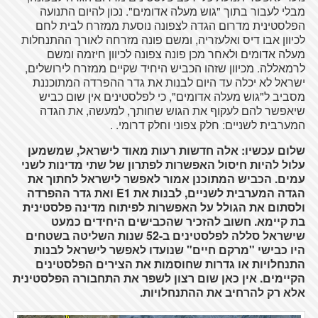
מבלי לעבור בתוך "גוש מעלה אדומים". נכון להיום התנועה
הפלסטינית מדרום הגדה לצפונה נוסעת ממזרח לבית לחם
לכיוון אבו דיס ואלעזריה, ומשם פונה מזרחה לאורך ההתנחלות
מעלה אדומים ולאחר מכן פונה צפונה לכיוון חיזמה ומשם
לרמאללה. מכיוון שזהו הכביש היחיד שקיים ממזרח לירושלים,
ישראל לא יכלה עד היום לבנות את גדר ההפרדה המתוכננת
מסביב ל"גוש מעלה אדומים", כי לפלסטינים אין שום כביש
שיאפשר להם לעקוף את הגוש שחותך, למעשה, את הגדה
המערבית לשניים: חלק צפוני וחלק דרומי. .
שלום עכשיו: אלה חדשות רעות מאוד לישראל, שמשמען
עלול להיות חיסול האפשרות לפתרון של שתי מדינות לשני
עמים. הכביש המתוכנן אמור לאפשר לישראל לחתוך את
הגדה המערבית לשניים, לבנות את E1 ואת גדר ההפרדה
ולסתום את הגולל על האפשרות לפיתוח מדינה פלסטינית
בת קיימא. חשוב להזכיר שהכבישים היחידים כמעט
שישראל סללה לפלסטינים ב-52 שנות השליטה בשטחים
היו כבישי "מרקם חיים" שנועדו לאפשר לישראל לבנות
התנחלויות או גדרות שחוסמות את הצירים הפלסטינים
הקיימים. אין כאן שום רצון לשפר את התחבורה הפלסטינית
אלא רק להרחיב את ההתנחלויות.