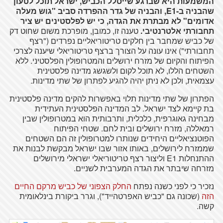
המשמעות היא שברגע שייסלל הכביש, ישראל תוכל לטעון
שהבניה ב-
E1
, והבניה של גדר ההפרדה סביב "גוש מעלה
אדומים" לא מבתרת את הגדה, כי יש לפלסטינים יש ציר
תחבורתי אלטרנטיבי.
טענה זו, כמובן, מופרכת משום שחוט דק
של כביש שמחבר בין חלקים טריטוריאליים נפרדים ("רצף
תחבורתי") אינו עונה על הצורך ברצף טריטוריאלי שיענה לצרכי
הפיתוח והקיום של מזרח ירושלים והמטרופולין הפלסטיני. ללא
השטחים הללו, לא תוכל לקום ולשגשג מדינה פלסטינית
עצמאית, ולכן לא ניתן יהיה להגיע לפתרון של שתי מדינות.
הפתרון של שתי מדינות תלוי באפשרות להקים מדינה פלסטינית
בת קיימא לצד ישראל. לב המדינה הפלסטינית העתידית
מבחינה גאוגרפית, כלכלית, ותרבותית הוא במטרופולין שבין
רמאללה, מזרח ירושלים ובית לחם. שטחי הפיתוח
הפוטנציאליים היחידים שנותרו למטרופולין זה הם השטחים
שממזרח לירושלים, באותו אזור שבו ישראל מבקשת לבנות את
ההתנחלות E1 וליצור רצף טריטוריאלי ישראלי מירושלים
מזרחה שיבתר את הגדה המערבית לשניים.
נזכיר כי לפני כשנה נפתח
החלק הצפוני של כביש מרקם החיים
הזה
(שכונה גם "כביש האפרטהייד"), וגרר ביקורת בינלאומית
קשה.