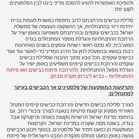
ולהפיכת האפשרות להגיע להסכם מדיני ביננו לבין הפלסטינים
לקטן יותר.
סלילת כבישים והרחבתם לרוב נתפסת כמשנית לעומת בניית
יחידות דיור בהתנחלויות, אך ההשקעה העצומה של ממשלת
ישראל בכבישים עוקפים ובהרחבתם משפיעה באופן ישיר על
הרחבת ההתנחלויות והגדלת מספר המתנחלים בגדה
המערבית. לא סתם ראשי רשויות עוסקים בשנים האחרונות
רבות בנושא ובהפעלת לחץ על הדרג המדיני כדי לאשר עוד ועוד
כבישים עוקפים. הכל נובע מתוך ההבנה שסלילת כבישים
עוקפים והרחבת כבישים קיימים משפיעים באופן ישיר על
הגדלת מפעל ההתנחלויות.
(להרחבה פיתוח כבישים הוא פיתוח
ההתנחלויות – כביש ליברמן מקרה מבחן)
.
הקרקעות המופקעות של פלסטינים אך הכבישים בעיקר
למתנחלים:
לצורך סלילת כבישים חדשים והרחבת כבישים קיימים המנהל
האזרחי מפקיע קרקעות פרטיות בטענה לצורך ציבורי רחב. גם
בתחומי מדינת ישראל הרשויות נוקטות באותה פרקטיקה אבל
בגדה, בשונה ממה שקורה במדינת ישראל, הקרקעות
המופקעות הן כמעט תמיד של פלסטינים. בנוסף תכנון הכבישים
נעשה באופן כמעט מוחלט מנקודת המבט הישראלית של פיתוח