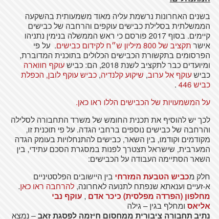
בשנים האחרונות נרשמת עליה מאוד משמעותית בהשקעה
הממשלתית בסלילת כבישים עוקפים והרחבה של כבישים
קיימים. בסוף 2017 פורסם כי ראש הממשלה בנימין נתניהו
אישר
תקציב של 800 מיליון ש״ח לקידום כבישים
. על פי
הפרסומים בתקשורת הכבישים הכלולים בתוכנית המדוברת,
ומיועדים כבר לתקציב לשנת 2018, הם: כביש
עוקף חווארה
כביש
עוקף אל ערוב
,
שיקוע קלנדיה
,
כביש עוקף לובן,
הכפלת
כביש 446
.
על המשמעויות של הכבישים הללו ראו כאן.
לכך יש להוסיף את תכנית החומש של משרד התחבורה לסלילה
והרחבה של כבישים נוספים ברחבי הגדה. על פי תוכנית זו,
מקודמים וקודמו, בין השאר, כבישים להתנחלויות בעומק הגדה
המערבית, שישראל תצטרך לפנות במסגרת הסכם עתידי, בין
השאר הסתיימה העבודה על הכבישים:
חלק מ
כביש הטבעת המזרחי
בין היישובים הפלסטיניים
א-זעיים וענאתא שנפתח לתנועה לאחרונה,
להרחבה ראו כאן
.
מחלפון (הפרדה מפלסית) כיכר אדם
,
עוקף נבי
אליאס
ומחלף בגין – גילה
נתיב תחבורה ציבורית ממחסום חיזמה לפסגת זאב
– נמצא