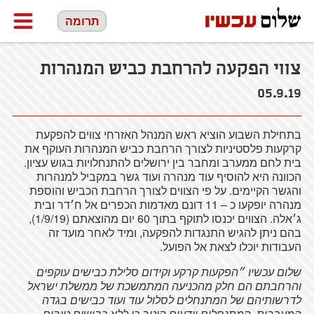
תרומה
צווי הפקעה להרחבת כביש המנהרות
05.9.19
בתחילת השבוע הוציא ראש המנהל האזרחי צווים להפקעת
קרקעות פלסטיניות לצורך הרחבת כביש המנהרות העוקף את
בית לחם ממערב ומחבר בין ירושלים להתנחלויות בגוש עציון.
הכוונה היא להוסיף עוד מנהרה ועוד גשר במקביל למנהרות
והגשר הקיימים. על פי הצווים לצורך הרחבת הכביש והוספת
מנהרה יופקעו כ – 11 דונם מאדמות הכפרים אל ח׳דר ובית
ג׳אלה. הצווים יכנסו לתוקף בתוך 60 יום מהוצאתם (1/9/19),
בהם ניתן להגיש התנגדות להפקעה, ומיד לאחר מועד זה
העבודות יוכלו לצאת אל הפועל.
שלום עכשיו ״הפקעות קרקע וקידום סלילת כבישים עוקפים
והרחבתם הם חלק מהכניעה המתמשכת של ממשלת ישראל
לדרשותיהם של המתנחלים לסלול עוד ועוד כבישים בגדה
המערבית. המתנחלים יודעים היטב כי ללא כבישים טובים