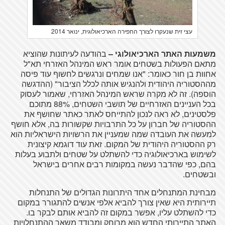
עצי זית שנעקרו לצורך החפירה הארכיאולוגית, ינואר 2014
משמעות האתר הארכיאולוגי –
בהודעה לעיתונות שהוציא
מתאם הפעולות בשטחים אומר ראש המינהל האזרחי תא"ל
אחוות בן חור כאומר: "אנו שמחים ונרגשים לחשוף עוד פיסה
מההסטוריה היהודית ולהנגיש אותה לכלל הציבור" (ההדגשה
הוספה). זה לא מקרה שראש המינהל האזרחי, שאמור לעסוק
בכל העניינים האזרחיים של תושבי השטחים, 88% מתוכם
פלסטינים, לא ראה לנכון להתייחס לאתר כאתר שחושף את
ההסטוריה של חברון על כל התרבויות שקשורות בה, אלא חושף
למעשה את העובדה שמה שמעניין את הרשויות הישראליות הוא
רק ההסטוריה היהודית של המקום. זאת עוד דוגמא קיצונית
לשימוש בארכיאולוגיה כדי להשתלט על שטחים ולתבוע בעלות
בהם, כפי שהדבר נעשה במקומות רבים אחרים בישראל
ובשטחים.
מבחינת המתנחלים אחד היתרונות הגדולים של התנחלות
תיירותית היא שאין צורך להביא אלפי אנשים להתגורר במקום
כדי להשתלט עליו, אפשר במקום זה להביא אותם לבקר בו.
האתר התיירותי החדש הוא מרוחק ומבודד משאר ההתנחלויות