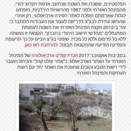
הפלסטינים, ששכרו את השטח שנחשב אדמת הקדש יהודי,
מהמינהל האזרחי ולפני 1967 מהרשויות הירדניות, הופתעו
לגלות שאדמתם הופכת לאתר חפירה ארכיאולוגי. רק אחרי
שהגישו עתירה לבג"צ בדרישה לעצור את העבודות הסתבר כי
עוד ב-2012 הקצה המינהל האזרחי את השטח לעמותת
המתנחלים "מחדשי הישוב היהודי בחברון". הקצאה זו נעשתה
ללא כל פרסום וללא כל מכרז. שופטי בג"צ הביעו על כך תרעומת
והמדינה הודיעה שההקצאה תבוטל.
להרחבה ראו כאן
.
בסביבות אוקטובר 2017
הכריז קמ"ט ארכיאולוגיה
של המינהל
האזרחי על האתר הארכיאולוגי כ"אתר קולט קהל" והניהול הועבר
לידי רשות הטבע והגנים שחונכת את האתר יחד עם רשות
העתיקות והמינהל האזרחי.