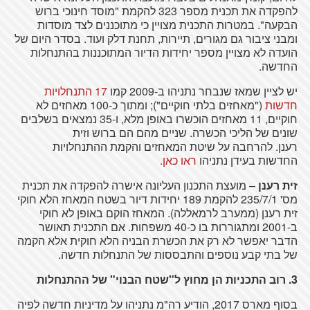
להפקדה את תכנית מספר 323 להקמת "מוסד חינוכי ברוש
הבקעה". במטרות התכנית מצויין כי מתוכננים לצד מוסדות
ומבני ציבור גם מגורים, תיירות, תחנת דלק ועוד. בסדר היום של
הועדה לא מצויין מספר יחידות הדיור המתוכננות בהתנחלות
החדשה.
יש לציין שמאז שנבחר נתניהו ב-2009 קמו
17 התנחלויות
חדשות
("מאחזים בלתי חוקיים"); ומתוך כ-100 מאחזים לא
חוקיים, 11 מאחזים הוכשרו באופן מלא, ו-35 נמצאים בשלבים
שונים של הליכי הכשרה. שניים מהם הם ברוש וזית
רענן. להרחבה על שיטת המאחזים והקמת ההתנחלויות
החדשות בעידן נתניהו
ראו כאן.
זית רענן
– מועצת התכנון העליונה אישרה להפקדה את תכנית
מס' 235/7/1 להקמת 189 יחידות דיור בשטח המאחז הלא חוקי
זית רענן (ממערב לרמאללה). המאחז הוקם באופן לא חוקי
ב-2001 ומתגוררות בו כ-40 משפחות. אם התכנית תאושר
הדבר יאפשר לא רק את הכשרת הבניה הלא חוקית אלא הקמה
של בתי קבע נוספים והתבססות של התנחלות חדשה.
3. רוב התכניות הן מחוץ ל"שטח הבנוי" של ההתנחלות
בסוף מארס 2017, הודיע רה"מ נתניהו על מדיניות חדשה לפיה