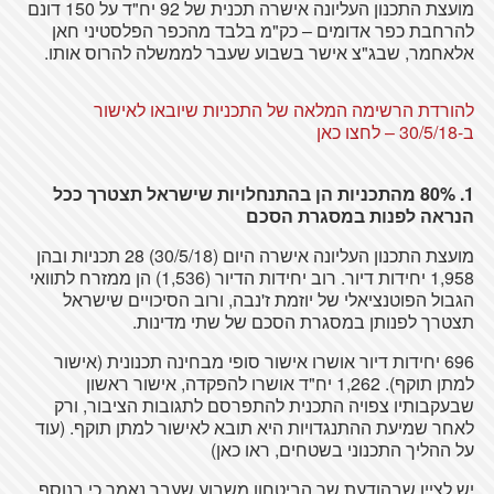
מועצת התכנון העליונה אישרה תכנית של 92 יח"ד על 150 דונם
להרחבת כפר אדומים – כק"מ בלבד מהכפר הפלסטיני חאן
אלאחמר, שבג"צ אישר בשבוע שעבר לממשלה להרוס אותו.
להורדת הרשימה המלאה של התכניות שיובאו לאישור
ב-30/5/18 – לחצו כאן
1. 80% מהתכניות הן בהתנחלויות שישראל תצטרך ככל
הנראה לפנות במסגרת הסכם
מועצת התכנון העליונה אישרה היום (30/5/18) 28 תכניות ובהן
1,958 יחידות דיור. רוב יחידות הדיור (1,536) הן ממזרח לתוואי
הגבול הפוטנציאלי של יוזמת ז'נבה, ורוב הסיכויים שישראל
תצטרך לפנותן במסגרת הסכם של שתי מדינות.
696 יחידות דיור אושרו אישור סופי מבחינה תכנונית (אישור
למתן תוקף). 1,262 יח"ד אושרו להפקדה, אישור ראשון
שבעקבותיו צפויה התכנית להתפרסם לתגובות הציבור, ורק
לאחר שמיעת ההתנגדויות היא תובא לאישור למתן תוקף. (עוד
על ההליך התכנוני בשטחים, ראו כאן)
יש לציין שבהודעת שר הביטחון משבוע שעבר נאמר כי בנוסף