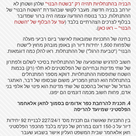
הבניה בהתנחלויות תהיה רק "בשטח הבנוי"
שלהן ושטחן לא
יורחב בבניה חדשה. מעבר לקושי שבהגדרת "השטח הבנוי" של
ההתנחלות, כבר בנוסח ההודעה עצמה היה ברור שמדובר
בבלוף לצרכים הצהרתיים בלבד (
עוד על הבלוף של "השטח
הבנוי" – ראו כאן
).
בחינה של התכניות שמובאות לאישור ביום רביעי מעלה
שלפחות 1,500 יחידות דיור הן באופן מובהק מחוץ ל"שטח
הבנוי" ("טביעת הרגל") של ההתנחלות. ראו להלן כמה דוגמאות.
חשוב להדגיש שהפגיעה של ההתנחלויות בסיכוי לשלום ולפתרון
של שתי מדינות ובחייהם של הפלסטינים לא תלוי (רק) בכמות
השטח שתופסות ההתנחלויות. דווקא מספר המתנחלים
בהתנחלות הוא הנתון המכריע, משום שבסופו של דבר, האתגר
הגדול של ישראל בהסכם של שתי מדינות הוא פינוי של אלפי בני
אדם, פחות חשוב מכמה דונמים הם יפונו.
4. תכנית להרחבת כפר אדומים בסמוך לחאן אלאחמר
הפלסטיני שמיועד להריסה
בין התכניות שאושרו גם תכנית מס' 227/24/1 לבניית 92 יחידות
דיור על כ-150 דונם במרחק של כק"מ בלבד מהכפר הפלסטיני
חאן אלאחמר שבית המשפט העליון אישר בשבוע שעבר