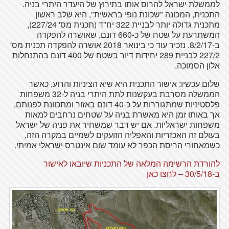
לממשלת ישראל להרוס אותו בתירוץ של היעדר היתרי בניה.
התכנית, המכונה "שכונת נופי בראשית", היא שלב ראשון
מתכנית גדולה יותר לבניית 322 יח"ד (תכנית מס' 227/24),
המשתרעת על שטח של כ-660 דונם, שאושרה להפקדה
ב-8/2/17. נזכיר עוד כי בינואר 2018 אושרה להפקדה תכנית מס'
227/2 לבניית 289 יחידות דיור בשטח של 400 דונם בהתנחלות
אלון הסמוכה.
שלום עכשיו: אישור התכנית היא שיא הציניות והרוע, כאשר
הממשלה מסרבת בעקשנות לתת היתרי בניה ל-32 משפחות
פלסטיניות שמתגוררות על כ-40 דונם באזור ומתכוונת לפנותם,
אך באותו זמן היא מאשרת בניה על שטחים נרחבים למאות
משפחות ישראליות. אם יש דבר שמשחיר את פניה של ישראל
בעולם זה האכזריות והאפליה הזועקים לשמיים במקרה הזה,
כשמאחורי הריסת הכפר לא עומד שום אינטרס ישראלי אמיתי.
להורדת הרשימה המלאה של התכניות שיובאו לאישור
ב-30/5/18 – לחצו כאן