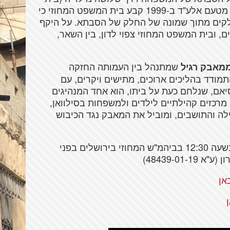
המשפט דחה את הטענה). בתביעה שהוגשה מטעם אלע"ד ב-1999 קבע בית המשפט המחוזי כי
קים מתוך שמונה של החלק של הסבתא. על היקף
 ובית המשפט המחוזי צפוי לדון, בין השאר,
שמתנהל בין העמותה החזקה
ממאבק רגיל
ודד בהליכים ארוכים, מתישים ויקרים, עם
יאם, שנלחם כעת על ביתו, הוא אחד המנהיגים
מרכזים קהילתיים לילדים ולמשפחות בסילוואן,
לה והתושבים, ומוביל את המאבק נגד הכיבוש
הדיון בערעור יתקיים ביום רביעי, 12/6/19, בשעה 12:30 בביהמ"ש המחוזי בירושלים בפני
48439-01)
אן