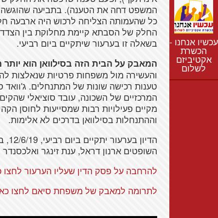
נתונים
חדשות
כל שהעמותה הצליחה לרכוש היה ארבעה חל
נושאים
החלק של הסבתא קיימת מחלוקת בין הצדדים,
עכשיו אנחנו -
בשאלה זו בערעור שיתקיים ביום רביעי.
רשימת התנחלויות
הכשרת
אקטיביזם
מפת התנחלויות
המאבק על הבית הזה בסילוואן הוא יותר 
לשלום
והעשירה מול משפחות פרטיות שנאלצות להתמ
טענות רכישה שונות של המתנחלים. ג'וואד ס
המרכזיים של השכונה, עובד סוציאלי שהקים 
מקיים פעילויות רבות שמסייעות לחוסן הקהי
וההתנחלות בסילוואן בדרכים לא אלימות.
השופטים ארנון דראל, ענת זינגר ואלכסנדר רון (ע"א -19
להרחבה על פסק הדין שעליו הערעור לחצו כ
לתרומה למאבק של משפחת סיאם לחצו כאן