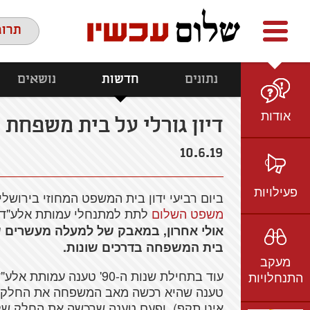
Facebook
youtube
twitter
תרומ
נתונים
חדשות
נושאים
אודות
דיון גורלי על בית משפחת 
מי אנחנו
10.6.19
הצוות
חזון ועמדות
פעילויות
ביום רביעי ידון בית המשפט המחוזי בירושלי
ציר זמן
משפט השלום
לתת למתנחלי עמותת אלע"ד ח
בשטח
אמיל גרינצווייג
אולי אחרון, במאבק של למעלה מעשרים 
ברשת
בית המשפחה בדרכים שונות.
שקיפות
מעקב
בתקשורת
עוד בתחילת שנות ה-90' ט
התנחלויות
וידאו
טענה שהיא רכשה מאב המשפחה את החלק ש
אינו תקף), ופעם טענה שרכשה את החלק ש