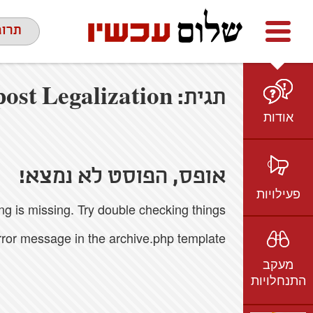
Facebook
youtube
twitter
תרומ
תגית:
ost Legalization
אודות
מי אנחנו
הצוות
אופס, הפוסט לא נמצא!
חזון ועמדות
פעילויות
 is missing. Try double checking things.
ציר זמן
בשטח
אמיל גרינצווייג
error message in the archive.php template.
ברשת
שקיפות
מעקב
בתקשורת
התנחלויות
וידאו