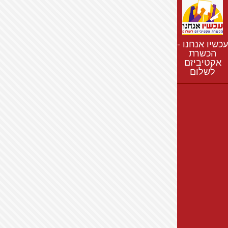
נתונים
חדשות
נושאים
עכשיו אנחנו -
רשימת התנחלויות
הכשרת
אקטיביזם
מפת התנחלויות
לשלום