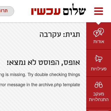
Facebook
youtube
twitter
תרומ
תגית:
עקרבה
אודות
מי אנחנו
הצוות
אופס, הפוסט לא נמצא!
חזון ועמדות
פעילויות
 is missing. Try double checking things.
ציר זמן
בשטח
אמיל גרינצווייג
error message in the archive.php template.
ברשת
שקיפות
מעקב
בתקשורת
התנחלויות
וידאו