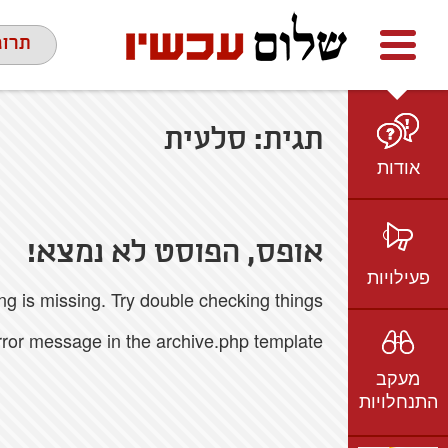
Facebook
youtube
twitter
תרומ
תגית:
סלעית
אודות
מי אנחנו
הצוות
אופס, הפוסט לא נמצא!
חזון ועמדות
פעילויות
 is missing. Try double checking things.
ציר זמן
בשטח
אמיל גרינצווייג
error message in the archive.php template.
ברשת
שקיפות
מעקב
בתקשורת
התנחלויות
וידאו