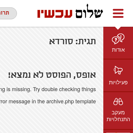
Facebook
youtube
twitter
תרומ
תגית:
סורדא
אודות
מי אנחנו
הצוות
אופס, הפוסט לא נמצא!
חזון ועמדות
פעילויות
 is missing. Try double checking things.
ציר זמן
בשטח
אמיל גרינצווייג
error message in the archive.php template.
ברשת
שקיפות
מעקב
בתקשורת
התנחלויות
וידאו