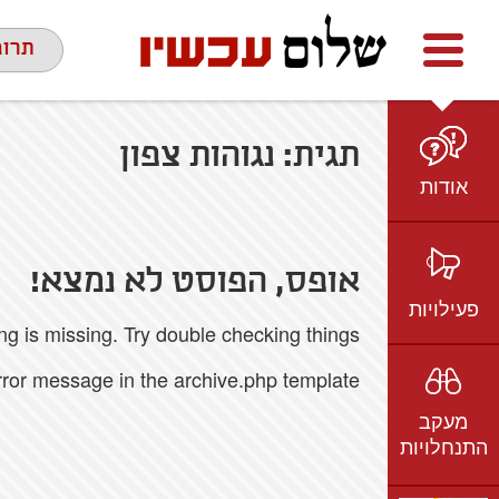
Facebook
youtube
twitter
תרומ
תגית:
נגוהות צפון
אודות
מי אנחנו
הצוות
אופס, הפוסט לא נמצא!
חזון ועמדות
פעילויות
 is missing. Try double checking things.
ציר זמן
בשטח
אמיל גרינצווייג
error message in the archive.php template.
ברשת
שקיפות
מעקב
בתקשורת
התנחלויות
וידאו