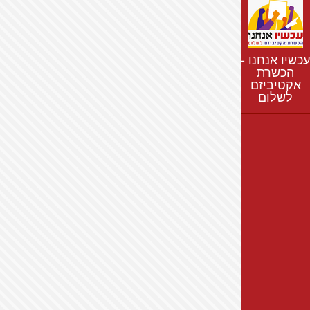
נתונים
חדשות
נושאים
עכשיו אנחנו -
רשימת התנחלויות
הכשרת
אקטיביזם
מפת התנחלויות
לשלום