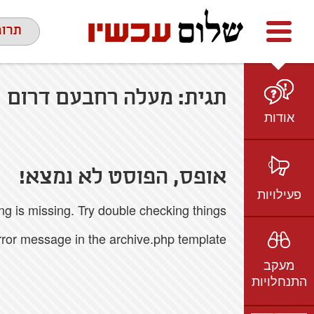
Facebook
youtube
twitter
תרומ
תגית:
מעלה רחבעם דרום
אודות
מי אנחנו
הצוות
אופס, הפוסט לא נמצא!
חזון ועמדות
פעילויות
 is missing. Try double checking things.
ציר זמן
בשטח
אמיל גרינצווייג
error message in the archive.php template.
ברשת
שקיפות
מעקב
בתקשורת
התנחלויות
וידאו