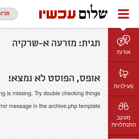
Facebook
youtube
twitter
תרומ
תגית:
מזרעה א-שרקיה
אודות
מי אנחנו
הצוות
אופס, הפוסט לא נמצא!
חזון ועמדות
פעילויות
 is missing. Try double checking things.
ציר זמן
בשטח
אמיל גרינצווייג
error message in the archive.php template.
ברשת
שקיפות
מעקב
בתקשורת
התנחלויות
וידאו