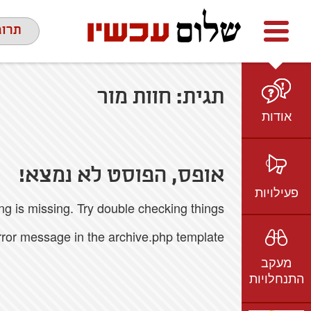
Facebook
youtube
twitter
תרומ
תגית:
חוות מור
אודות
מי אנחנו
הצוות
אופס, הפוסט לא נמצא!
חזון ועמדות
פעילויות
 is missing. Try double checking things.
ציר זמן
בשטח
אמיל גרינצווייג
error message in the archive.php template.
ברשת
שקיפות
מעקב
בתקשורת
התנחלויות
וידאו